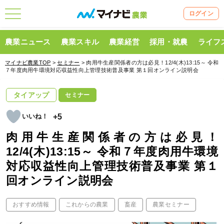
ログイン
農業ニュース
農業スキル
農業経営
採用・就農
ライフ
マイナビ農業TOP
>
セミナー
> 肉用牛生産関係者の方は必見！12/4(木)13:15～ 令和
７年度肉用牛環境対応収益性向上管理技術普及事業 第１回オンライン説明会
タイアップ
セミナー
+5
肉用牛生産関係者の方は必見！
12/4(木)13:15～ 令和７年度肉用牛環境
対応収益性向上管理技術普及事業 第１
回オンライン説明会
おすすめ情報
これからの農業
畜産
農業セミナー