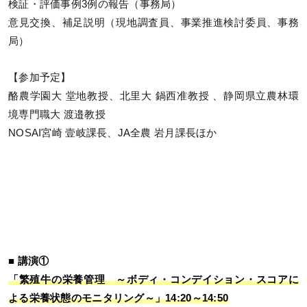
検証・評価事例3例の報告（事務局）
意見交換、補足説明（現地調査員、事業推進検討委員、事務
局）
【参加予定】
酪農学園大 堂地教授、北里大 鍋西准教授 、静岡県立農林環
境専門職大 渡邉教授
NOSAI宮崎 壹岐課長、JA全農 岩月課長ほか
■ 講演①
「繁殖牛の栄養管理 ～ボディ・コンデイション・スコアに
よる栄養状態のモニタリング～」14:20～14:50