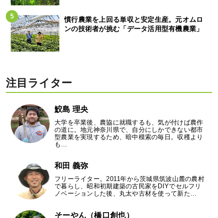
慣行農業を上回る単収と安定生産。元オムロ
ンの技術者が挑む「データ活用型有機農業」
注目ライター
鮫島 理央
大学を卒業後、農協に就職するも、気が付けば農作
の道に。地元神奈川県で、自分にしかできない都市
型農業を実現するため、暗中模索の毎日。収穫より
も…
和田 義弥
フリーライター。2011年から茨城県筑波山麓の農村
で暮らし、昭和初期建築の古民家をDIYでセルフリ
ノベーションした後、丸太や古材を使って新た…
そーやん（橋口創也）