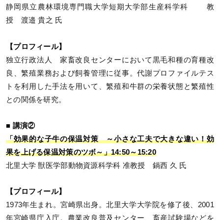
静岡県立農林環境専門職大学短期大学部生産科学科 教
授 渡邉 貴之 氏
【プロフィール】
独立行政法人 家畜改良センターにおいて黒毛和種の育種改
良、繁殖業務および飼養管理に従事。代謝プロファイルテス
トを利用した手法を用いて、繁殖和牛群の栄養状態と繁殖性
との関係を研究。
■ 講演②
「効果的な子牛の保温対策 ～小さな工夫で大きな違い！効
果を上げる保温対策のツボ～」14:50～15:20
北里大学 獣医学部動物資源科学科 准教授 鍋西 久 氏
【プロフィール】
1973年生まれ。宮崎県出身。北里大学大学院を修了後、2001
年宮崎県庁入庁。農業改良普及センター、畜産試験場などを