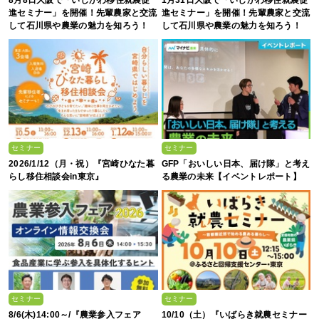
8月8日大阪で「いしかわ移住就農促
1月31日大阪で「いしかわ移住就農促
進セミナー」を開催！先輩農家と交流
進セミナー」を開催！先輩農家と交流
して石川県や農業の魅力を知ろう！
して石川県や農業の魅力を知ろう！
セミナー
セミナー
2026/1/12（月・祝）『宮崎ひなた暮
GFP「おいしい日本、届け隊」と考え
らし移住相談会in東京』
る農業の未来【イベントレポート】
セミナー
セミナー
8/6(木)14:00～/『農業参入フェア
10/10（土）『いばらき就農セミナー