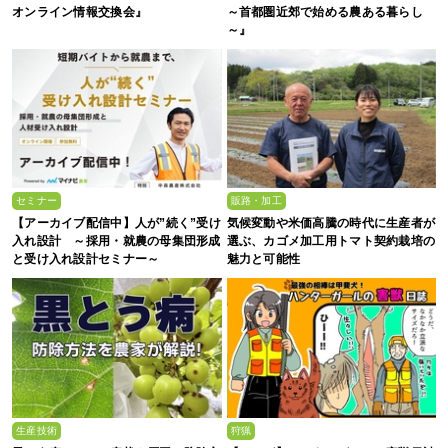
オンライン情報交換会』
～首都圏近郊で始める農ある暮らし
～』
セミナー
販路・加工
【アーカイブ配信中】人が”続く”受け
気候変動や米価高騰の時代に生産者が
入れ設計 ～採用・就農の母集団形成
選ぶ、カゴメ加工用トマト契約栽培の
と受け入れ設計セミナー～
魅力と可能性
生産技術
狩猟