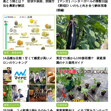
黒とう病とは？ 症状や原因、防除方
【マンガ】ハンターガールの害獣日誌
法を農家が解説
《第9話》いのちと向き合う解体現場
(後編)
食育・農業体験
生産技術
14品種を比較！甘くて糖度が高いメ
剪定で1株から100個収穫!? 家庭菜
ロンのランキング
園のナス栽培ガイド
農業ニュース
生産技術
2026年、コメ相場は崩れるのか？令
家庭菜園向け イチゴ苗をランナーで