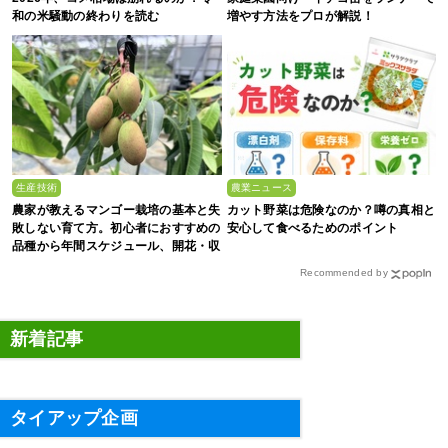
和の米騒動の終わりを読む
増やす方法をプロが解説！
生産技術
農業ニュース
農家が教えるマンゴー栽培の基本と失
カット野菜は危険なのか？噂の真相と
敗しない育て方。初心者におすすめの
安心して食べるためのポイント
品種から年間スケジュール、開花・収
穫のコツまで徹底解説
Recommended by
新着記事
タイアップ企画