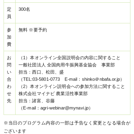
定
300名
員
参
無料 ※要予約
加
費
お
（1）本オンライン全国説明会の内容に関すること
問
一般社団法人 全国肉用牛振興基金協会 事業部
い
担当：西口、松田、盛
合
（TEL:03-5801-0773 E-mail：shinko＠nbafa.or.jp）
わ
（2）本オンライン説明会への参加方法に関すること
せ
株式会社マイナビ 農業活性事業部
先
担当：諸富、谷藤
（E-mail：agri-webinar@mynavi.jp）
※当日のプログラム内容の一部は予告なく変更となる場合が
ございます