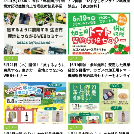
3/11(水)13:30～ 令和７年度肉用牛環
イン開催『やまなしオンライン就農座
境対応収益性向上管理技術普及事業
談会』【参加無料】
第２回オンライン説明会
セミナー
セミナー
5月21日（木）開催！「旅するように
【6/19開催・参加無料】安定した農業
農業する」生き方 産地とつながる
経営を目指す。カゴメの加工用トマト
WEBセミナー
機械収穫契約栽培セミナーをオンライ
ンで開催
セミナー
セミナー