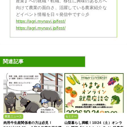
産業】への就職・転職、移住に興味のある方へ
向けて農業の面白さ、活躍している農家紹介な
どイベント情報を日々発信中です☆彡
https://agri.mynavi.jp/fest/
https://agri.mynavi.jp/fest/
関連記事
農業ニュース
セミナー
肉用牛生産関係者の方は必見！
山梨暮らし満載！10/24（土）オンラ