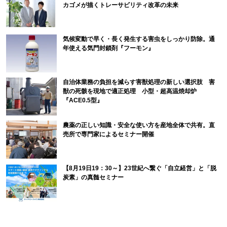
カゴメが描くトレーサビリティ改革の未来
気候変動で早く・長く発生する害虫をしっかり防除。通
年使える気門封鎖剤『フーモン』
自治体業務の負担を減らす害獣処理の新しい選択肢 害
獣の死骸を現地で適正処理 小型・超高温焼却炉
『ACE0.5型』
農薬の正しい知識・安全な使い方を産地全体で共有。直
売所で専門家によるセミナー開催
【8月19日19：30～】23世紀へ繋ぐ「自立経営」と「脱
炭素」の真髄セミナー