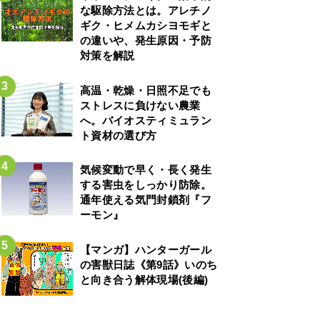
な駆除方法とは。アレチノ
ギク・ヒメムカシヨモギと
の違いや、発生原因・予防
対策を解説
高温・乾燥・日照不足でも
ストレスに負けない農業
へ。バイオスティミュラン
ト資材の選び方
気候変動で早く・長く発生
する害虫をしっかり防除。
通年使える気門封鎖剤『フ
ーモン』
【マンガ】ハンターガール
の害獣日誌《第9話》いのち
と向き合う解体現場(後編)