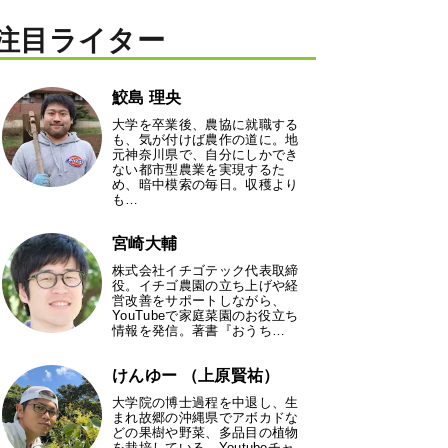
注目ライター
鮫島 理央
大学を卒業後、農協に就職する
も、気が付けば農作の道に。地
元神奈川県で、自分にしかでき
ない都市型農業を実現するた
め、暗中模索の毎日。収穫より
も…
宮崎大輔
株式会社イチゴテック代表取締
役。イチゴ農園の立ち上げや経
営改善をサポートしながら、
YouTubeで家庭菜園のお役立ち
情報を発信。著書『おうち…
けんゆー （上原賢祐）
大学院の博士過程を中退し、生
まれ故郷の沖縄県でアボカドな
どの果樹や野菜、多品目の植物
を栽培している。Youtubeチャ