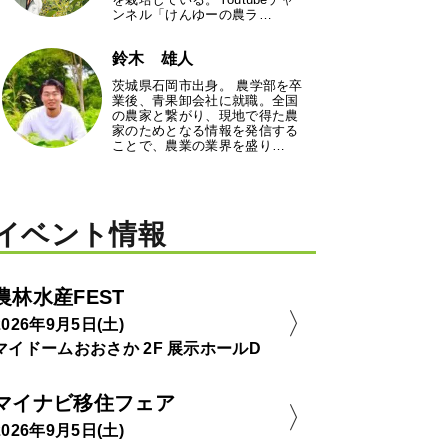
ンネル「けんゆーの農ラ…
鈴木 雄人
茨城県石岡市出身。 農学部を卒
業後、青果卸会社に就職。全国
の農家と繋がり、現地で得た農
家のためとなる情報を発信する
ことで、農業の業界を盛り…
イベント情報
農林水産FEST
2026年9月5日(土)
マイドームおおさか 2F 展示ホールD
マイナビ移住フェア
2026年9月5日(土)