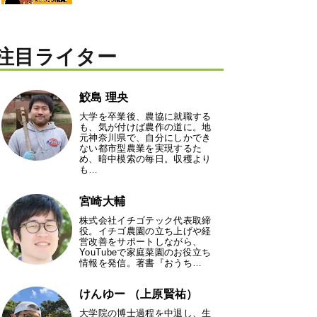
注目ライター
鮫島 理央
大学を卒業後、農協に就職する
も、気が付けば農作の道に。地
元神奈川県で、自分にしかでき
ない都市型農業を実現するた
め、暗中模索の毎日。収穫より
も…
宮崎大輔
株式会社イチゴテック代表取締
役。イチゴ農園の立ち上げや経
営改善をサポートしながら、
YouTubeで家庭菜園のお役立ち
情報を発信。著書『おうち…
けんゆー （上原賢祐）
大学院の博士過程を中退し、生