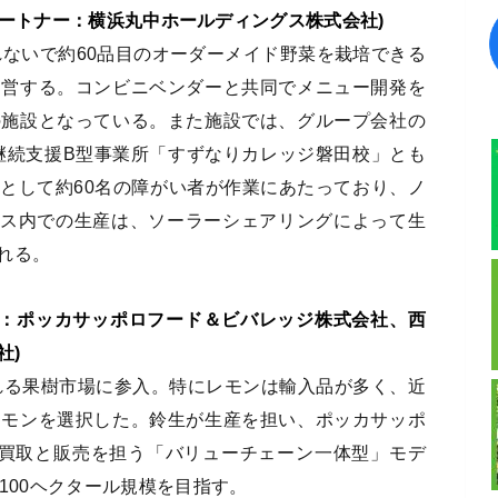
社 (JVパートナー：横浜丸中ホールディングス株式会社)
れないで約60品目のオーダーメイド野菜を栽培できる
運営する。コンビニベンダーと共同でメニュー開発を
の施設となっている。また施設では、グループ会社の
就労継続支援B型事業所「すずなりカレッジ磐田校」とも
として約60名の障がい者が作業にあたっており、ノ
ウス内での生産は、ソーラーシェアリングによって生
れる。
トナー：ポッカサッポロフード＆ビバレッジ株式会社、西
社)
される果樹市場に参入。特にレモンは輸入品が多く、近
レモンを選択した。鈴生が生産を担い、ポッカサッポ
の全量買取と販売を担う「バリューチェーン一体型」モデ
100ヘクタール規模を目指す。