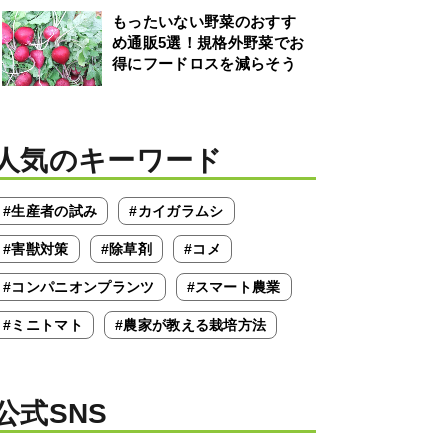
もったいない野菜のおすす
め通販5選！規格外野菜でお
得にフードロスを減らそう
人気のキーワード
#生産者の試み
#カイガラムシ
#害獣対策
#除草剤
#コメ
#コンパニオンプランツ
#スマート農業
#ミニトマト
#農家が教える栽培方法
公式SNS