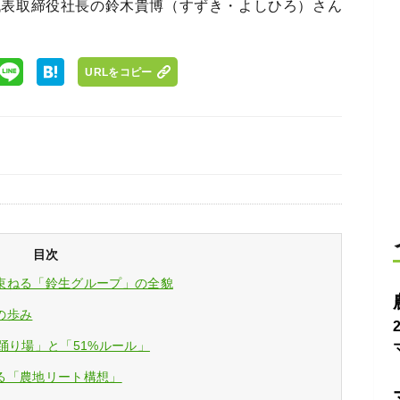
代表取締役社長の鈴木貴博（すずき・よしひろ）さん
URLをコピー
目次
束ねる「鈴生グループ」の全貌
の歩み
踊り場」と「51%ルール」
る「農地リート構想」