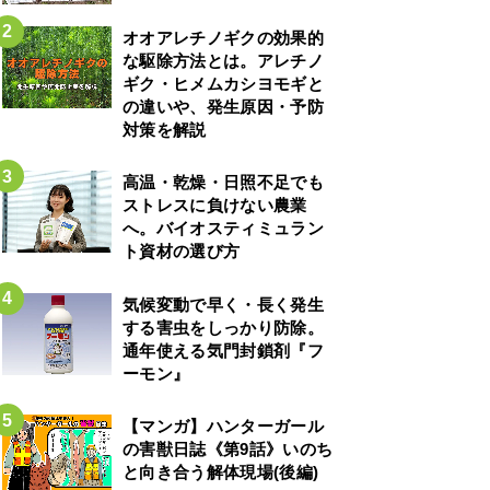
オオアレチノギクの効果的
な駆除方法とは。アレチノ
ギク・ヒメムカシヨモギと
の違いや、発生原因・予防
対策を解説
高温・乾燥・日照不足でも
ストレスに負けない農業
へ。バイオスティミュラン
ト資材の選び方
気候変動で早く・長く発生
する害虫をしっかり防除。
通年使える気門封鎖剤『フ
ーモン』
【マンガ】ハンターガール
の害獣日誌《第9話》いのち
と向き合う解体現場(後編)