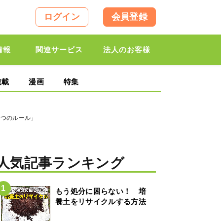
ログイン
会員登録
情報
関連サービス
法人のお客様
連載
漫画
特集
3つのルール」
人気記事ランキング
もう処分に困らない！ 培
養土をリサイクルする方法