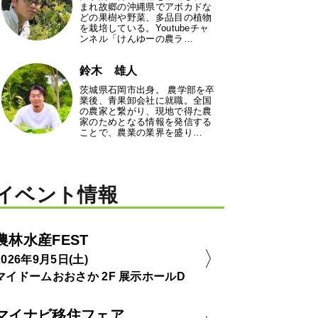
まれ故郷の沖縄県でアボカドな
どの果樹や野菜、多品目の植物
を栽培している。Youtubeチャ
ンネル「けんゆーの農ラ…
鈴木 雄人
茨城県石岡市出身。 農学部を卒
業後、青果卸会社に就職。全国
の農家と繋がり、現地で得た農
家のためとなる情報を発信する
ことで、農業の業界を盛り…
イベント情報
農林水産FEST
2026年9月5日(土)
マイドームおおさか 2F 展示ホールD
マイナビ移住フェア