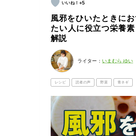
+5
風邪をひいたときにお
たい人に役立つ栄養素
解説
ライター：
いまむら ゆい
レシピ
読者の声
野菜
青ネギ