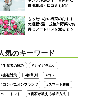
キングが決定！ 具体的な
費用相場・口コミも紹介
もったいない野菜のおすす
め通販5選！規格外野菜でお
得にフードロスを減らそう
人気のキーワード
#生産者の試み
#カイガラムシ
#害獣対策
#除草剤
#コメ
#コンパニオンプランツ
#スマート農業
#ミニトマト
#農家が教える栽培方法