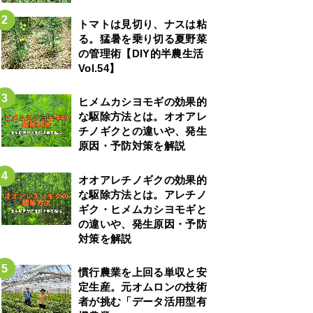
トマトは見切り、ナスは粘
る。猛暑を乗り切る夏野菜
の管理術【DIY的半農生活
Vol.54】
ヒメムカシヨモギの効果的
な駆除方法とは。オオアレ
チノギクとの違いや、発生
原因・予防対策を解説
オオアレチノギクの効果的
な駆除方法とは。アレチノ
ギク・ヒメムカシヨモギと
の違いや、発生原因・予防
対策を解説
慣行農業を上回る単収と安
定生産。元オムロンの技術
者が挑む「データ活用型有