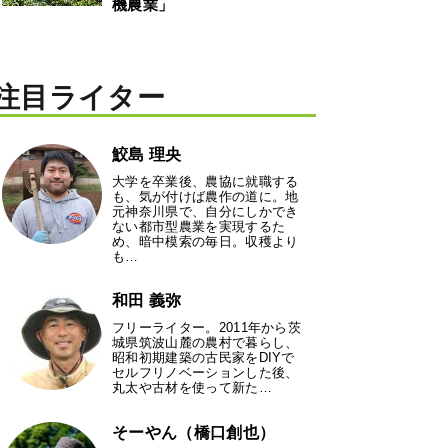
機農業」
注目ライター
鮫島 理央
大学を卒業後、農協に就職する
も、気が付けば農作の道に。地
元神奈川県で、自分にしかでき
ない都市型農業を実現するた
め、暗中模索の毎日。収穫より
も…
和田 義弥
フリーライター。2011年から茨
城県筑波山麓の農村で暮らし、
昭和初期建築の古民家をDIYで
セルフリノベーションした後、
丸太や古材を使って新た…
そーやん（橋口創也）