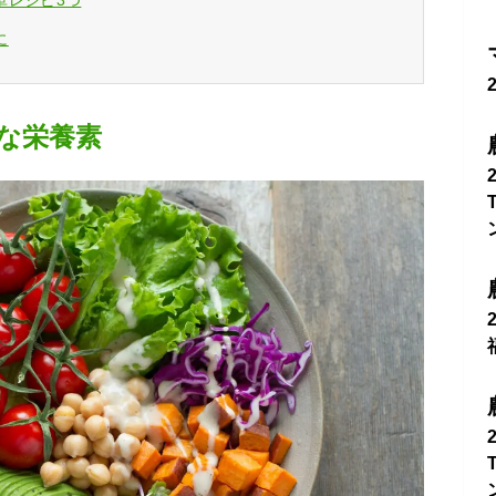
単レシピ3つ
に
な栄養素