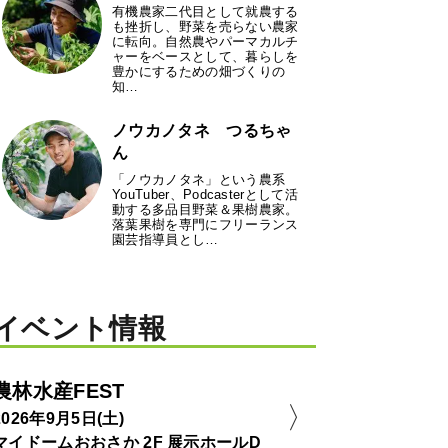
有機農家二代目として就農する
も挫折し、野菜を売らない農家
に転向。自然農やパーマカルチ
ャーをベースとして、暮らしを
豊かにするための畑づくりの
知…
ノウカノタネ つるちゃ
ん
「ノウカノタネ」という農系
YouTuber、Podcasterとして活
動する多品目野菜＆果樹農家。
落葉果樹を専門にフリーランス
園芸指導員とし…
イベント情報
農林水産FEST
2026年9月5日(土)
マイドームおおさか 2F 展示ホールD