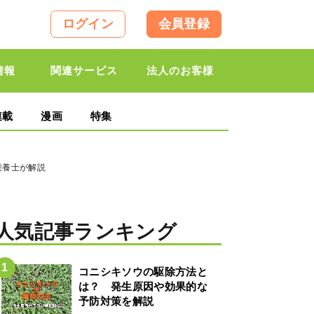
ログイン
会員登録
情報
関連サービス
法人のお客様
連載
漫画
特集
栄養士が解説
人気記事ランキング
コニシキソウの駆除方法と
は？ 発生原因や効果的な
予防対策を解説