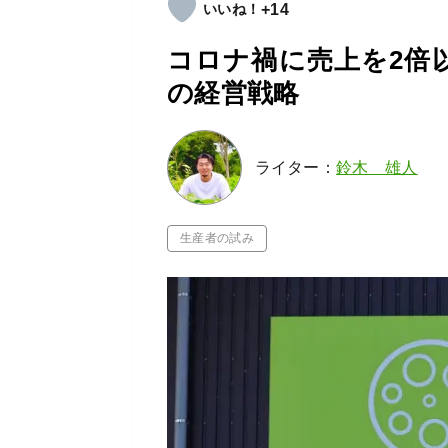
+14
コロナ禍に売上を2倍
の経営戦略
ライター：
鈴木 雄人
生産者の試み