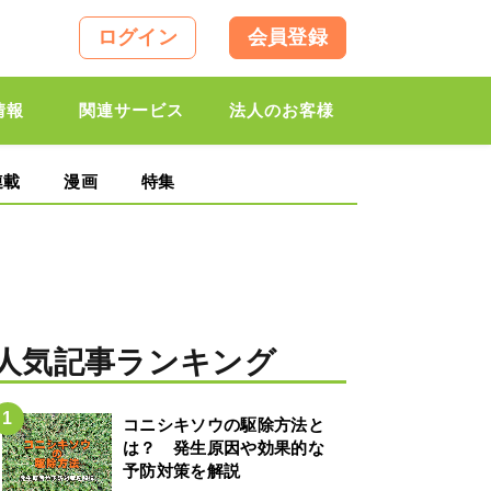
ログイン
会員登録
情報
関連サービス
法人のお客様
連載
漫画
特集
人気記事ランキング
コニシキソウの駆除方法と
は？ 発生原因や効果的な
予防対策を解説