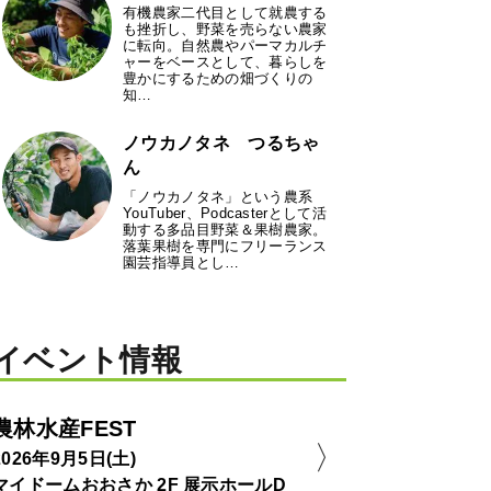
有機農家二代目として就農する
も挫折し、野菜を売らない農家
に転向。自然農やパーマカルチ
ャーをベースとして、暮らしを
豊かにするための畑づくりの
知…
ノウカノタネ つるちゃ
ん
「ノウカノタネ」という農系
YouTuber、Podcasterとして活
動する多品目野菜＆果樹農家。
落葉果樹を専門にフリーランス
園芸指導員とし…
イベント情報
農林水産FEST
2026年9月5日(土)
マイドームおおさか 2F 展示ホールD