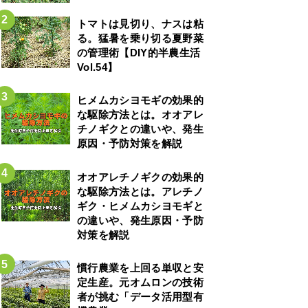
トマトは見切り、ナスは粘
る。猛暑を乗り切る夏野菜
の管理術【DIY的半農生活
Vol.54】
ヒメムカシヨモギの効果的
な駆除方法とは。オオアレ
チノギクとの違いや、発生
原因・予防対策を解説
オオアレチノギクの効果的
な駆除方法とは。アレチノ
ギク・ヒメムカシヨモギと
の違いや、発生原因・予防
対策を解説
慣行農業を上回る単収と安
定生産。元オムロンの技術
者が挑む「データ活用型有