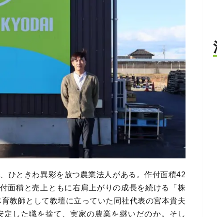
、ひときわ異彩を放つ農業法人がある。作付面積42
。作付面積と売上ともに右肩上がりの成長を続ける「株
体育教師として教壇に立っていた同社代表の宮本貴夫
安定した職を捨て、実家の農業を継いだのか。そし