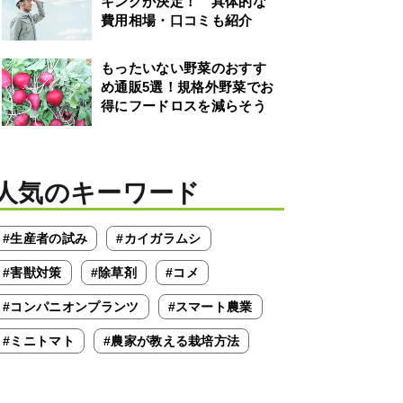
キングが決定！ 具体的な
費用相場・口コミも紹介
もったいない野菜のおすす
め通販5選！規格外野菜でお
得にフードロスを減らそう
人気のキーワード
#生産者の試み
#カイガラムシ
#害獣対策
#除草剤
#コメ
#コンパニオンプランツ
#スマート農業
#ミニトマト
#農家が教える栽培方法