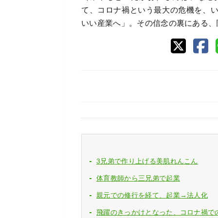
て、コロナ禍という最大の危機を、
いい産業へ」。その信念の裏にある、
3兄弟で作り上げる美肌れんこん
体育教師から三兄弟で起業
親元での修行を経て、起業→法人化
飛躍のきっかけとなった、コロナ禍で