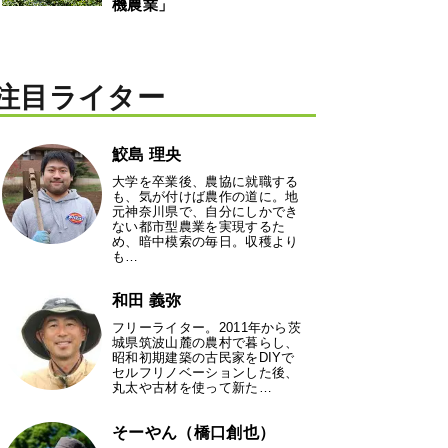
機農業」
注目ライター
鮫島 理央
大学を卒業後、農協に就職する
も、気が付けば農作の道に。地
元神奈川県で、自分にしかでき
ない都市型農業を実現するた
め、暗中模索の毎日。収穫より
も…
和田 義弥
フリーライター。2011年から茨
城県筑波山麓の農村で暮らし、
昭和初期建築の古民家をDIYで
セルフリノベーションした後、
丸太や古材を使って新た…
そーやん（橋口創也）