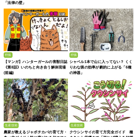
「法律の壁」
狩猟
狩猟
【マンガ】ハンターガールの害獣日誌
シャベル1本で山に入ってない？ くく
《第8話》いのちと向き合う解体現場
りわな猟の効率が劇的に上がる「6種
(前編)
の神器」
生産技術
生産技術
農家が教えるジャボチカバの育て方・
クウシンサイの育て方完全ガイド 種