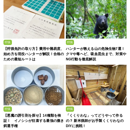
狩猟
狩猟
【狩猟免許の取り方】費用や難易度、
ハンターが教える山の危険生物7選！
始め方を現役ハンターが解説！合格の
クマや毒ヘビ、吸血昆虫まで、対策や
ための最短ルートは
NG行動を徹底解説
狩猟
狩猟
【悪魔の誘引剤を探せ】14種類を検
「くくりわな」ってどうやって作る
証！ イノシシが狂喜する最強の撒き
の？ 新米猟師がお手製くくりわなの
餌選手権
DIYに挑戦！