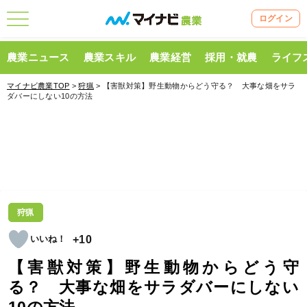
ログイン
農業ニュース
農業スキル
農業経営
採用・就農
ライフ
マイナビ農業TOP
>
狩猟
> 【害獣対策】野生動物からどう守る？ 大事な畑をサラ
ダバーにしない10の方法
狩猟
+10
【害獣対策】野生動物からどう守
る？ 大事な畑をサラダバーにしない