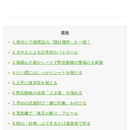
目次
1.草刈りで畑周辺の「隠れ場所」を一掃！
2.犬や人による日常的なパトロール
3.簡易な小屋やシートで野生動物の警戒心を刺激
4.たい肥にはしっかりシートを掛ける
5.土手に彼岸花を植える
6.野生動物の浴場「ヌタ場」を埋める
7.早めの忌避剤で「嫌な印象」を付ける
8.電気柵で「来店お断り」アピール
9.獣の「好物」はできるだけ道路側で作る