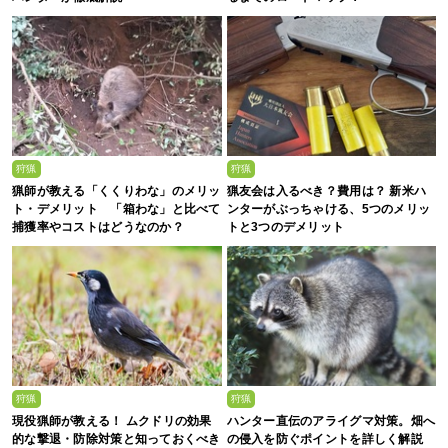
狩猟
狩猟
猟師が教える「くくりわな」のメリッ
猟友会は入るべき？費用は？ 新米ハ
ト・デメリット 「箱わな」と比べて
ンターがぶっちゃける、5つのメリッ
捕獲率やコストはどうなのか？
トと3つのデメリット
狩猟
狩猟
現役猟師が教える！ ムクドリの効果
ハンター直伝のアライグマ対策。畑へ
的な撃退・防除対策と知っておくべき
の侵入を防ぐポイントを詳しく解説