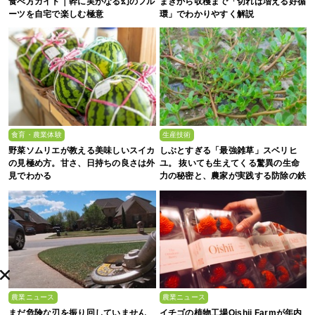
食べ方ガイド｜幹に実がなる幻のフル
まきから収穫まで「切れば増える好循
ーツを自宅で楽しむ極意
環」でわかりやすく解説
食育・農業体験
生産技術
野菜ソムリエが教える美味しいスイカ
しぶとすぎる「最強雑草」スベリヒ
の見極め方。甘さ、日持ちの良さは外
ユ。 抜いても生えてくる驚異の生命
見でわかる
力の秘密と、農家が実践する防除の鉄
則
農業ニュース
農業ニュース
まだ危険な刃を振り回していません
イチゴの植物工場Oishii Farmが年内