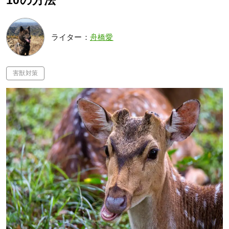
10の方法
ライター：
舟橋愛
害獣対策