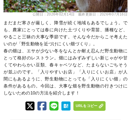
公開日：
2026年02月14日
最終更新日：
2026年07月16日
まだまだ寒さが厳しく、降雪が続く地域もあるでしょう。で
も、農家にとっては春に向けた土づくりや育苗、播種など、
やること三昧の大事な季節です。そんな今だからこそ考えた
いのが「野生動物を近づけにくい畑づくり」。
春の畑は、エサが少ない冬をなんとか耐え忍んだ野生動物に
とって格好のレストラン。畑にはみずみずしい新じゃがや甘
くてやわらかい豆類、春キャベツなど、たまらないごちそう
が並ぶのです。「入りやすいお店」「入りにくいお店」が人
間にもあるように、野生動物にとっても「入りにくい畑」の
条件があるもの。今回は、大事な畑を野生動物の行きつけに
しないための10の方法を紹介します！
URLをコピー