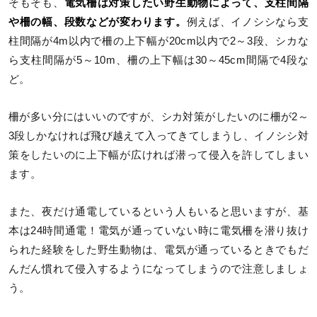
そもそも、
電気柵は対策したい野生動物によって、支柱間隔
や柵の幅、段数などが変わります。
例えば、イノシシなら支
柱間隔が4m以内で柵の上下幅が20cm以内で2～3段、シカな
ら支柱間隔が5～10m、柵の上下幅は30～45cm間隔で4段な
ど。
柵が多い分にはいいのですが、シカ対策がしたいのに柵が2～
3段しかなければ飛び越えて入ってきてしまうし、イノシシ対
策をしたいのに上下幅が広ければ潜って侵入を許してしまい
ます。
また、夜だけ通電しているという人もいると思いますが、基
本は24時間通電！電気が通っていない時に電気柵を潜り抜け
られた経験をした野生動物は、電気が通っているときでもだ
んだん慣れて侵入するようになってしまうので注意しましょ
う。