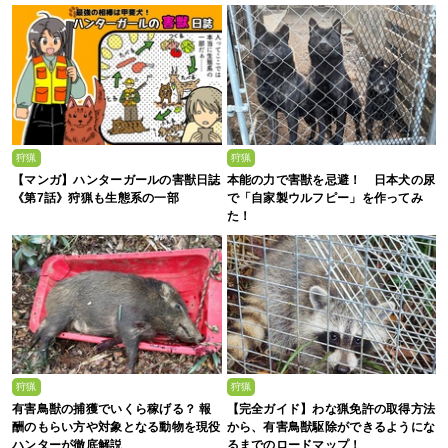
狩猟
狩猟
【マンガ】ハンターガールの害獣日誌
本能の力で害獣を忌避！ 日本犬の尿
《第7話》狩猟も生態系の一部
で「自家製ウルフピー」を作ってみ
た！
狩猟
狩猟
有害鳥獣の捕獲でいくら稼げる？ 報
【完全ガイド】わな猟免許の取得方法
酬のもらい方や対象となる動物を現役
から、有害鳥獣駆除ができるようにな
ハンターが徹底解説
るまでのロードマップ！