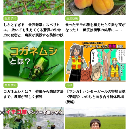
生産技術
生産技術
しぶとすぎる「最強雑草」スベリヒ
食べたモモの種を植えたら立派な実が
ユ。 抜いても生えてくる驚異の生命
なった！ 糖度は衝撃の結果に……
力の秘密と、農家が実践する防除の鉄
則
生産技術
狩猟
コガネムシとは？ 特徴から防除方法
【マンガ】ハンターガールの害獣日誌
まで、農家が詳しく解説
《第9話》いのちと向き合う解体現場
(後編)