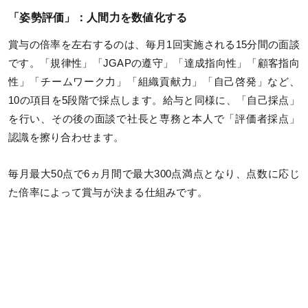
「姿勢評価」：人間力を数値化する
賞与の倍率を左右するのは、毎月1回実施される15分間の面談
です。「規律性」「JGAPの遵守」「達成指向性」「顧客指向
性」「チームワーク力」「組織貢献力」「自己啓発」など、
10の項目を5段階で採点します。給与と同様に、「自己採点」
を行い、その後の面談で社長と専務と本人で「評価者採点」
認識を擦り合わせます。
毎月最大50点で6ヵ月間で最大300点満点となり、点数に応じ
た倍率によって賞与が決まる仕組みです。