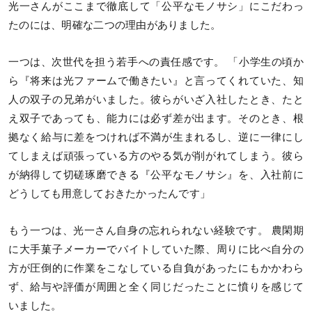
光一さんがここまで徹底して「公平なモノサシ」にこだわっ
たのには、明確な二つの理由がありました。
一つは、次世代を担う若手への責任感です。 「小学生の頃か
ら『将来は光ファームで働きたい』と言ってくれていた、知
人の双子の兄弟がいました。彼らがいざ入社したとき、たと
え双子であっても、能力には必ず差が出ます。そのとき、根
拠なく給与に差をつければ不満が生まれるし、逆に一律にし
てしまえば頑張っている方のやる気が削がれてしまう。彼ら
が納得して切磋琢磨できる『公平なモノサシ』を、入社前に
どうしても用意しておきたかったんです」
もう一つは、光一さん自身の忘れられない経験です。 農閑期
に大手菓子メーカーでバイトしていた際、周りに比べ自分の
方が圧倒的に作業をこなしている自負があったにもかかわら
ず、給与や評価が周囲と全く同じだったことに憤りを感じて
いました。