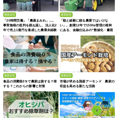
農業経営
農業経営
「20時間労働」「農薬まみれ」…。
「勘と経験に頼る農業ではいけな
事実無根の批判を跳ね返し、法人化2
い」。創業12年で150ha管理の根幹
年で売上1億円を達成した農業未経験
にある、金融仕込みの“数値化・書面
の若者たち
化”と省力化への貪欲さ
農業経営
農業経営
食品の消費税0％で農家は損する？得
市場が求める国産アーモンド 農家の
する？これからの影響と対策
収益を高める新たな活路