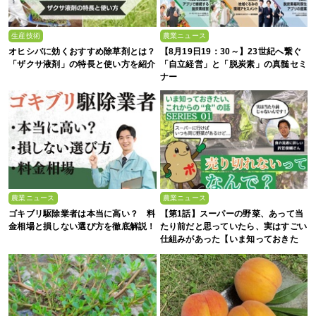
生産技術
農業ニュース
オヒシバに効くおすすめ除草剤とは？
【8月19日19：30～】23世紀へ繋ぐ
「ザクサ液剤」の特長と使い方を紹介
「自立経営」と「脱炭素」の真髄セミ
ナー
農業ニュース
農業ニュース
ゴキブリ駆除業者は本当に高い？ 料
【第1話】スーパーの野菜、あって当
金相場と損しない選び方を徹底解説！
たり前だと思っていたら、実はすごい
仕組みがあった【いま知っておきた
い、これからの”食”の話】