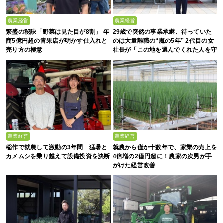
農業経営
農業経営
繁盛の秘訣「野菜は見た目が8割」 年
29歳で突然の事業承継、待っていた
商5億円超の青果店が明かす仕入れと
のは大量離職の“魔の5年” 2代目の女
売り方の極意
社長が「この地を選んでくれた人を守
る」と誓った日
農業経営
農業経営
稲作で就農して激動の3年間 猛暑と
就農から僅か十数年で、家業の売上を
カメムシを乗り越えて設備投資を決断
4倍増の2億円超に！農家の次男が手
がけた経営改善