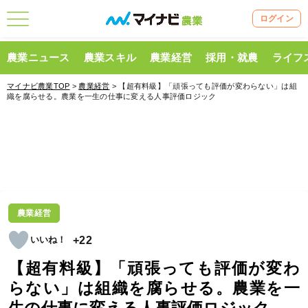
ログイン
農業ニュース
農業スキル
農業経営
採用・就農
ライフ
マイナビ農業TOP
>
農業経営
> 【超有料級】「頑張っても評価が変わらない」は組
織を腐らせる。農業を一生の仕事に変える人事評価ロジック
農業経営
+22
【超有料級】「頑張っても評価が変わ
らない」は組織を腐らせる。農業を一