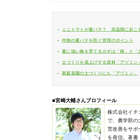
ミニトマトが夏バテ？ 高温期に起こ
作物の夏バテを防ぐ管理のポイント
夏に強い株を育てるカギは「根」と「
土づくりを底上げする資材「アヅミン
家庭菜園の土づくりにも「アヅミン」
■宮崎大輔さんプロフィール
株式会社イチ
で、農学部の
営改善をサポー
を発信。著書『