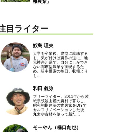
機農業」
注目ライター
鮫島 理央
大学を卒業後、農協に就職する
も、気が付けば農作の道に。地
元神奈川県で、自分にしかでき
ない都市型農業を実現するた
め、暗中模索の毎日。収穫より
も…
和田 義弥
フリーライター。2011年から茨
城県筑波山麓の農村で暮らし、
昭和初期建築の古民家をDIYで
セルフリノベーションした後、
丸太や古材を使って新た…
そーやん（橋口創也）