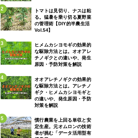
トマトは見切り、ナスは粘
る。猛暑を乗り切る夏野菜
の管理術【DIY的半農生活
Vol.54】
ヒメムカシヨモギの効果的
な駆除方法とは。オオアレ
チノギクとの違いや、発生
原因・予防対策を解説
オオアレチノギクの効果的
な駆除方法とは。アレチノ
ギク・ヒメムカシヨモギと
の違いや、発生原因・予防
対策を解説
慣行農業を上回る単収と安
定生産。元オムロンの技術
者が挑む「データ活用型有