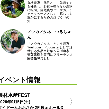
有機農家二代目として就農する
も挫折し、野菜を売らない農家
に転向。自然農やパーマカルチ
ャーをベースとして、暮らしを
豊かにするための畑づくりの
知…
ノウカノタネ つるちゃ
ん
「ノウカノタネ」という農系
YouTuber、Podcasterとして活
動する多品目野菜＆果樹農家。
落葉果樹を専門にフリーランス
園芸指導員とし…
イベント情報
農林水産FEST
2026年9月5日(土)
マイドームおおさか 2F 展示ホールD