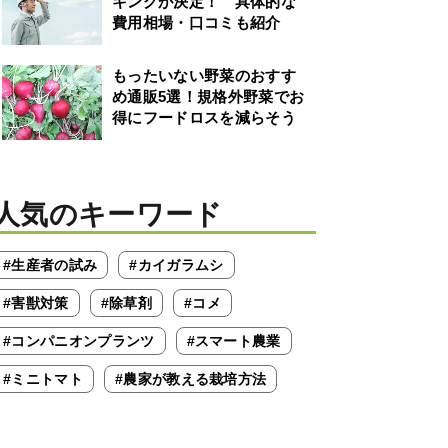
キングが決定！ 具体的な
費用相場・口コミも紹介
もったいない野菜のおすす
め通販5選！規格外野菜でお
得にフードロスを減らそう
人気のキーワード
#生産者の試み
#カイガラムシ
#害獣対策
#除草剤
#コメ
#コンパニオンプランツ
#スマート農業
#ミニトマト
#農家が教える栽培方法