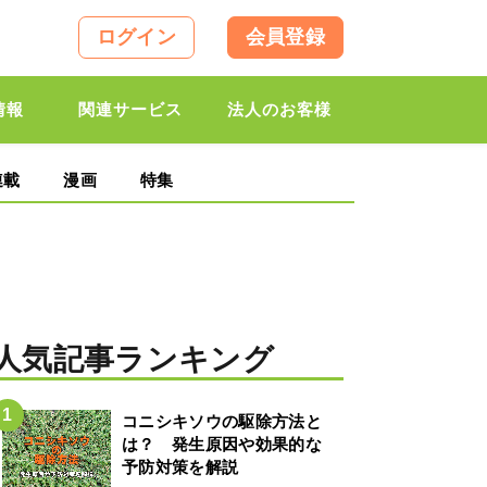
ログイン
会員登録
情報
関連サービス
法人のお客様
連載
漫画
特集
人気記事ランキング
コニシキソウの駆除方法と
は？ 発生原因や効果的な
予防対策を解説