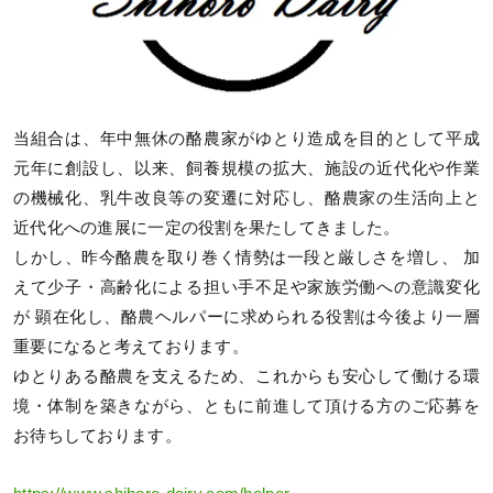
当組合は、年中無休の酪農家がゆとり造成を目的として平成
元年に創設し、以来、飼養規模の拡大、施設の近代化や作業
の機械化、乳牛改良等の変遷に対応し、酪農家の生活向上と
近代化への進展に一定の役割を果たしてきました。
しかし、昨今酪農を取り巻く情勢は一段と厳しさを増し、 加
えて少子・高齢化による担い手不足や家族労働への意識変化
が 顕在化し、酪農ヘルパーに求められる役割は今後より一層
重要になると考えております。
ゆとりある酪農を支えるため、これからも安心して働ける環
境・体制を築きながら、ともに前進して頂ける方のご応募を
お待ちしております。