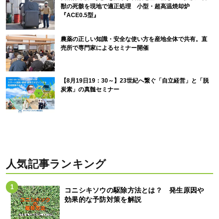
獣の死骸を現地で適正処理 小型・超高温焼却炉
『ACE0.5型』
農薬の正しい知識・安全な使い方を産地全体で共有。直
売所で専門家によるセミナー開催
【8月19日19：30～】23世紀へ繋ぐ「自立経営」と「脱
炭素」の真髄セミナー
人気記事ランキング
コニシキソウの駆除方法とは？ 発生原因や
効果的な予防対策を解説