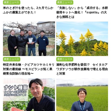
農業ニュース
農業ニュース
米のとぎ汁を使ったら、2カ月でふか
「失敗しない」から「成功する」水耕
ふかの腐葉土ができた！
栽培キットへ進化！『supotta』の大
きな挑戦とは
農業ニュース
農業ニュース
特定外来生物・クビアカツヤカミキリ
過剰な化学肥料を吸収!? セイタカア
対策の最前線 〜モスピランが拓く果
ワダチソウが耕作放棄地で増える理由
樹害虫防除の現在地〜
と対策