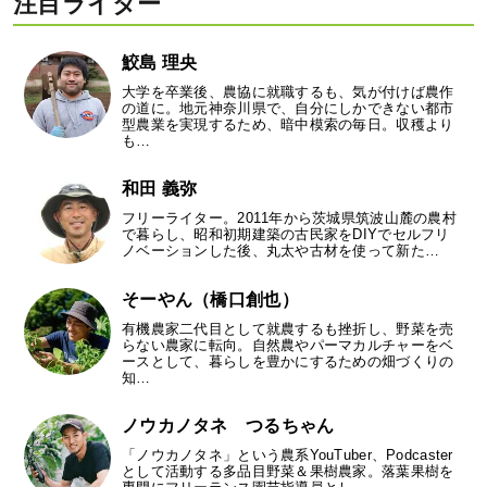
注目ライター
鮫島 理央
大学を卒業後、農協に就職するも、気が付けば農作
の道に。地元神奈川県で、自分にしかできない都市
型農業を実現するため、暗中模索の毎日。収穫より
も…
和田 義弥
フリーライター。2011年から茨城県筑波山麓の農村
で暮らし、昭和初期建築の古民家をDIYでセルフリ
ノベーションした後、丸太や古材を使って新た…
そーやん（橋口創也）
有機農家二代目として就農するも挫折し、野菜を売
らない農家に転向。自然農やパーマカルチャーをベ
ースとして、暮らしを豊かにするための畑づくりの
知…
ノウカノタネ つるちゃん
「ノウカノタネ」という農系YouTuber、Podcaster
として活動する多品目野菜＆果樹農家。落葉果樹を