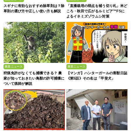
スギナに有効なおすすめ除草剤は？除
「直播栽培の弱点を補う切り札」米ど
草剤の選び方や正しい使い方も解説
ころ・秋田で広がるルミビア™FSに
よるイネミズゾウムシ対策
農業ニュース
農業ニュース
狩猟免許がなくても捕獲できる？ 農
【マンガ】ハンターガールの害獣日誌
家が知っておきたい鳥獣の許可捕獲に
《第5話》その名は「甲斐犬」
ついて猟師が解説