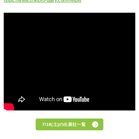
https://www.shihoro-dairy.com/helper
7/18(土)の出展社一覧