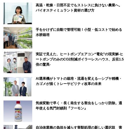
高温・乾燥・日照不足でもストレスに負けない農業へ。
バイオスティミュラント資材の選び方
手をかけずに自動で管理可能！小型・低コストで始める
水耕栽培
実証で見えた、ヒートポンプエアコン“電化”の現実解-ヒ
ートポンプのみのCO2削減ボイラーレスハウス、反収1.5
倍の驚異-
AI選果機がトマトの栽培・流通を変える―シブヤ精機・
カゴメが描くトレーサビリティ改革の未来
気候変動で早く・長く発生する害虫をしっかり防除。通
年使える気門封鎖剤『フーモン』
自治体業務の負担を減らす害獣処理の新しい選択肢 害