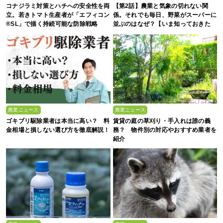
コナジラミ対策とハチへの安全性を両
【第2話】農業と気象の切れない関
立。若きトマト生産者が「エフィコン
係。それでも毎日、野菜がスーパーに
®SL」で描く持続可能な防除戦略
並ぶのはなぜ？【いま知っておきた
い、これからの”食”の話】
農業ニュース
農業ニュース
ゴキブリ駆除業者は本当に高い？ 料
賃貸の庭の草刈り・手入れは誰の義
金相場と損しない選び方を徹底解説！
務？ 物件別の対応やおすすめ業者を
紹介