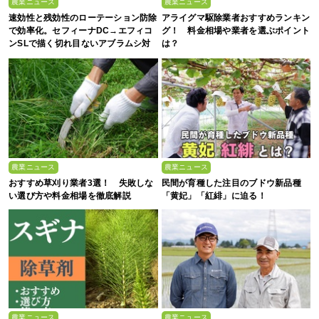
農業ニュース
農業ニュース
速効性と残効性のローテーション防除
アライグマ駆除業者おすすめランキン
で効率化。セフィーナDC→エフィコ
グ！ 料金相場や業者を選ぶポイント
ンSLで描く切れ目ないアブラムシ対
は？
策
農業ニュース
農業ニュース
おすすめ草刈り業者3選！ 失敗しな
民間が育種した注目のブドウ新品種
い選び方や料金相場を徹底解説
「黄妃」「紅緋」に迫る！
農業ニュース
農業ニュース