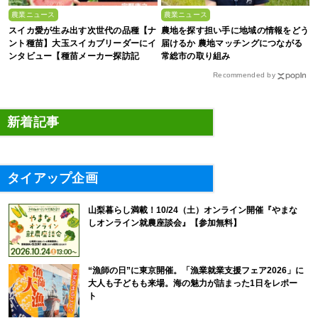
農業ニュース
農業ニュース
スイカ愛が生み出す次世代の品種【ナ
農地を探す担い手に地域の情報をどう
ント種苗】大玉スイカブリーダーにイ
届けるか 農地マッチングにつながる
ンタビュー【種苗メーカー探訪記
常総市の取り組み
Vol.4】
Recommended by
新着記事
タイアップ企画
山梨暮らし満載！10/24（土）オンライン開催『やまな
しオンライン就農座談会』【参加無料】
“漁師の日”に東京開催。「漁業就業支援フェア2026」に
大人も子どもも来場。海の魅力が詰まった1日をレポー
ト