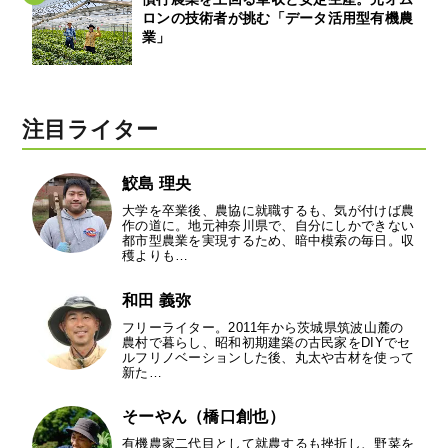
ロンの技術者が挑む「データ活用型有機農
業」
注目ライター
鮫島 理央
大学を卒業後、農協に就職するも、気が付けば農
作の道に。地元神奈川県で、自分にしかできない
都市型農業を実現するため、暗中模索の毎日。収
穫よりも…
和田 義弥
フリーライター。2011年から茨城県筑波山麓の
農村で暮らし、昭和初期建築の古民家をDIYでセ
ルフリノベーションした後、丸太や古材を使って
新た…
そーやん（橋口創也）
有機農家二代目として就農するも挫折し、野菜を