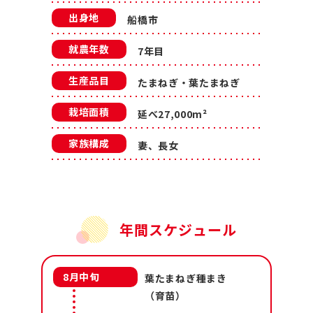
出身地
船橋市
就農年数
7年目
生産品目
たまねぎ・葉たまねぎ
栽培面積
延べ27,000m²
家族構成
妻、長女
年間スケジュール
8月中旬
葉たまねぎ種まき
（育苗）