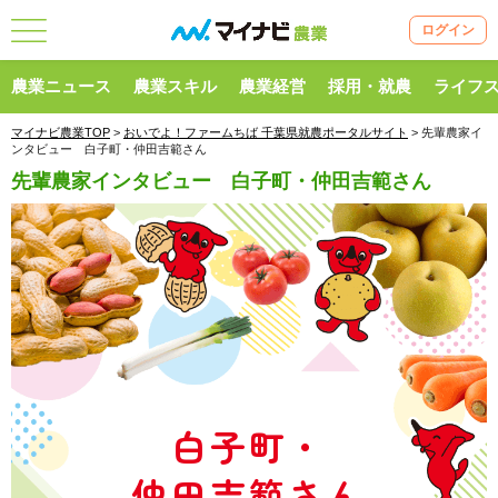
ログイン
農業ニュース
農業スキル
農業経営
採用・就農
ライフ
マイナビ農業TOP
>
おいでよ！ファームちば 千葉県就農ポータルサイト
> 先輩農家イ
ンタビュー 白子町・仲田吉範さん
先輩農家インタビュー 白子町・仲田吉範さん
白子町・
仲田吉範さん