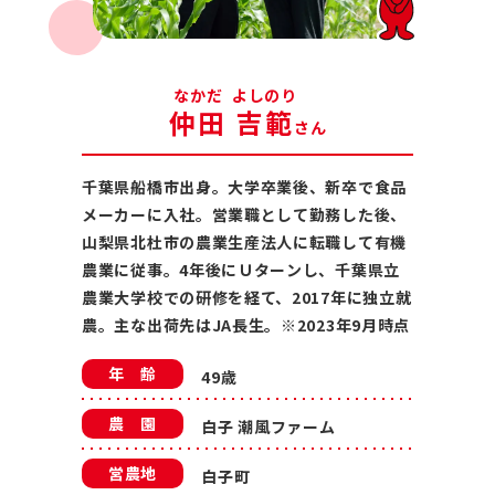
仲田
吉範
さん
千葉県船橋市出身。大学卒業後、新卒で食品
メーカーに入社。営業職として勤務した後、
山梨県北杜市の農業生産法人に転職して有機
農業に従事。4年後にＵターンし、千葉県立
農業大学校での研修を経て、2017年に独立就
農。主な出荷先はJA長生。※2023年9月時点
年 齢
49歳
農 園
白子 潮風ファーム
営農地
白子町