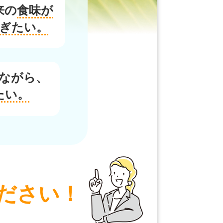
来の
食味が
ぎたい。
ながら、
たい。
ださい！