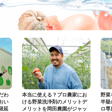
だわ
本当に使える？プロ農家にお
野菜
おい
ける野菜洗浄剤のメリットデ
半疑
限延
メリットを岡田農園がジャッ
ロ専