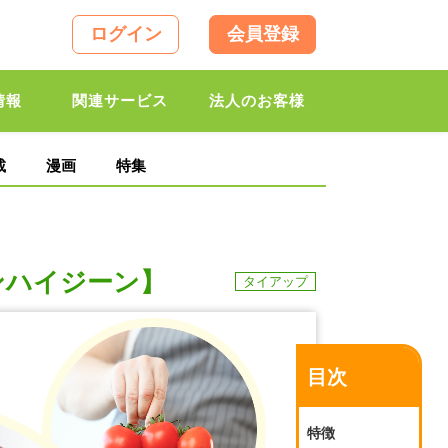
ログイン
会員登録
情報
関連サービス
法人のお客様
載
漫画
特集
ンハイジーン】
タイアップ
目次
特徴