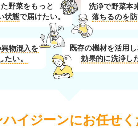
した野菜をもっと
洗浄で野菜本
い状態
で届けたい。
落ちるのを防
既存の機材を活用し
の
異物混入を
効果的に洗浄し
したい。
ンハイジーンに
お任せく