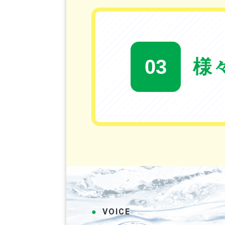
03
様
VOICE