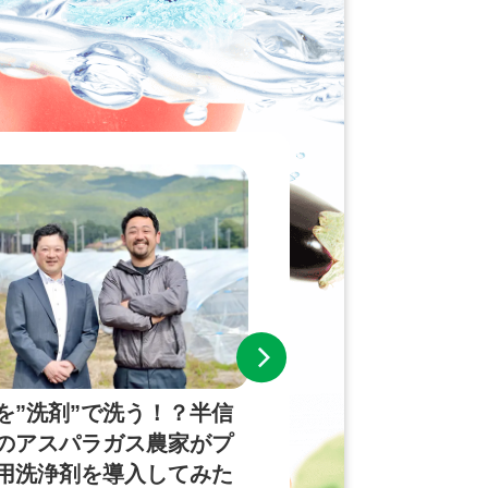
を”洗剤”で洗う！？半信
「安全・安心して食
のアスパラガス農家がプ
野菜を提供したい」
用洗浄剤を導入してみた
工業者が選んだライ