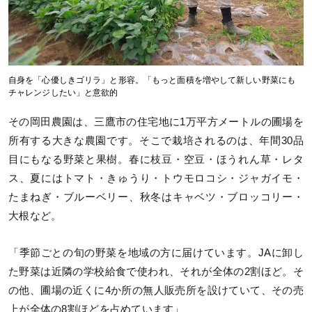
自身を「心優しきゴリラ」と形容。「もっと面積を増やして新しい野菜にも
チャレンジしたい」と意欲的
その岡田農園は、三鷹市の住宅地に1万平方メートルの圃場を
所有する大きな農園です。そこで栽培されるのは、年間30品
目にもなる野菜と果樹。春に枝豆・空豆・ほうれん草・レタ
ス、夏にはトマト・きゅうり・トウモロコシ・ジャガイモ・
たまねぎ・ブルーベリー、秋冬はキャベツ・ブロッコリー・
大根など。
「季節ごとの旬の野菜を地域の方に届けています。JAに卸し
た野菜は近隣の学校給食で使われ、それが全体の2割ほど。そ
の他、圃場の近くに4か所の無人販売所を設けていて、その売
上が全体の8割ほどを占めています」