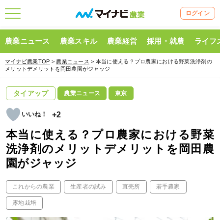
ログイン
農業ニュース
農業スキル
農業経営
採用・就農
ライフ
マイナビ農業TOP
>
農業ニュース
> 本当に使える？プロ農家における野菜洗浄剤の
メリットデメリットを岡田農園がジャッジ
タイアップ
農業ニュース
東京
+2
本当に使える？プロ農家における野菜
洗浄剤のメリットデメリットを岡田農
園がジャッジ
これからの農業
生産者の試み
直売所
若手農家
露地栽培