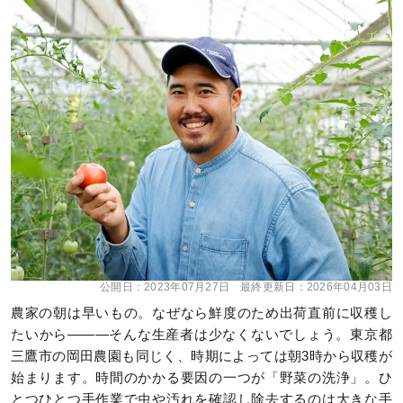
公開日：
2023年07月27日
最終更新日：
2026年04月03日
農家の朝は早いもの。なぜなら鮮度のため出荷直前に収穫し
たいから―――そんな生産者は少なくないでしょう。東京都
三鷹市の岡田農園も同じく、時期によっては朝3時から収穫が
始まります。時間のかかる要因の一つが「野菜の洗浄」。ひ
とつひとつ手作業で虫や汚れを確認し除去するのは大きな手