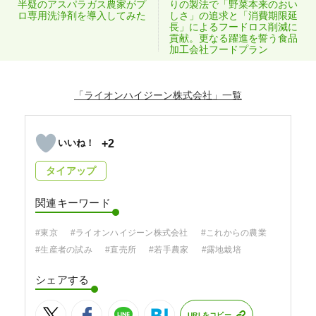
半疑のアスパラガス農家がプ
りの製法で「野菜本来のおい
ロ専用洗浄剤を導入してみた
しさ」の追求と「消費期限延
長」によるフードロス削減に
貢献。更なる躍進を誓う食品
加工会社フードプラン
「ライオンハイジーン株式会社」
+2
タイアップ
関連キーワード
#東京
#ライオンハイジーン株式会社
#これからの農業
#生産者の試み
#直売所
#若手農家
#露地栽培
シェアする
URLをコピー