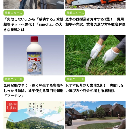
農業ニュース
農業ニュース
「失敗しない」から「成功する」水耕
庭木の伐採業者おすすめ3選！ 費用
栽培キットへ進化！『supotta』の大
相場や内訳、業者の選び方を徹底解説
きな挑戦とは
農業ニュース
農業ニュース
気候変動で早く・長く発生する害虫を
おすすめ草刈り業者3選！ 失敗しな
しっかり防除。通年使える気門封鎖剤
い選び方や料金相場を徹底解説
『フーモン』