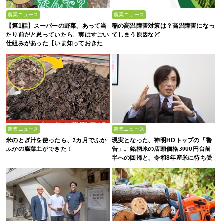
農業ニュース
農業ニュース
【第1話】スーパーの野菜、あって当
稲の高温障害対策は？高温障害になっ
たり前だと思っていたら、実はすごい
てしまう原因など
仕組みがあった【いま知っておきた
い、これからの”食”の話】
農業ニュース
農業ニュース
米のとぎ汁を使ったら、2カ月でふか
現実となった、神明HDトップの「警
ふかの腐葉土ができた！
告」。銘柄米の店頭価格3000円台前
半への回帰と、令和8年産米に待ち受
ける“大暴落”の可能性