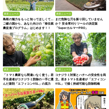
農業ニュース
農業ニュース
島根の魅力をもっと知ってほしくて…
まだ危険な刃を振り回していません
ご縁の国から、あなた向けの「移住就
か？ 安全草刈りツールの決定版
農促進プログラム」はじめます！！
「SuperカルマーPRO」
農業ニュース
農業ニュース
「トマト農家なら間違いなく使う」若
コナジラミ対策とハチへの安全性を両
手生産者がコナジラミ防除の一手に選
立。若きトマト生産者が「エフィコン
んだ新剤「エフィコン®SL」の底力
®SL」で描く持続可能な防除戦略