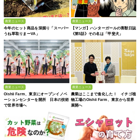
農業ニュース
農業ニュース
今年のヒット商品を深掘り「スーパー
【マンガ】ハンターガールの害獣日誌
うね草取りまーVA」
《第5話》その名は「甲斐犬」
農業ニュース
農業ニュース
Oishii Farm、東京にオープンイノベ
農業はここまで進化した！ イチゴ植
ーションセンターを開所 日本の技術
物工場のOishii Farm、東京から世界
で世界市場へ
展開へ