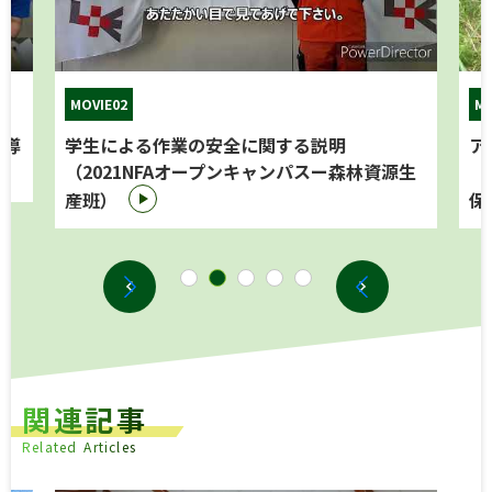
MOVIE02
MO
の導
学生による作業の安全に関する説明
ア
（2021NFAオープンキャンパスー森林資源生
（
産班）
保
関
連
記
事
R
e
l
a
t
e
d
A
r
t
i
c
l
e
s