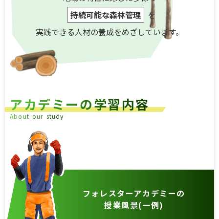
持続可能な森林管理
を
実践できる人材の養成をめざしています。
ア
カ
デ
ミ
ー
の
学
習
内
容
A
b
o
u
t
o
u
r
s
t
u
d
y
フォレスターアカデミーの
授業風景(一例)