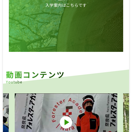
入学案内はこちらです
動
画
コ
ン
テ
ン
ツ
Y
o
u
t
u
b
e