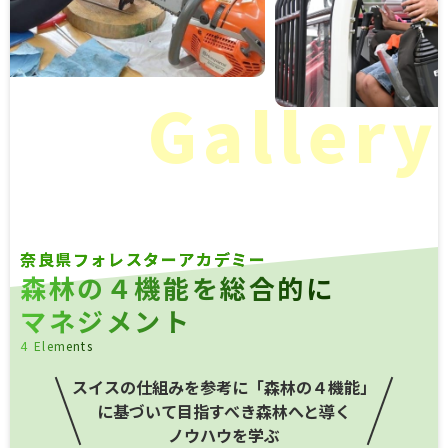
Gallery
奈
良
県
フ
ォ
レ
ス
タ
ー
ア
カ
デ
ミ
ー
森
林
の
４
機
能
を
総
合
的
に
マ
ネ
ジ
メ
ン
ト
4
E
l
e
m
e
n
t
s
スイスの仕組みを参考に「森林の４機能」
に基づいて
目指すべき森林へと導く
ノウハウを学ぶ