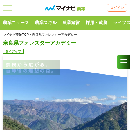
ログイン
農業ニュース
農業スキル
農業経営
採用・就農
ライフ
マイナビ農業TOP
> 奈良県フォレスターアカデミー
奈良県フォレスターアカデミー
タイアップ
奈良から広がる、
百年後の理想の森。
Change the forest.