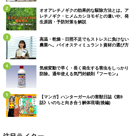
オオアレチノギクの効果的な駆除方法とは。ア
レチノギク・ヒメムカシヨモギとの違いや、発
生原因・予防対策を解説
高温・乾燥・日照不足でもストレスに負けない
農業へ。バイオスティミュラント資材の選び方
気候変動で早く・長く発生する害虫をしっかり
防除。通年使える気門封鎖剤『フーモン』
【マンガ】ハンターガールの害獣日誌《第9
話》いのちと向き合う解体現場(後編)