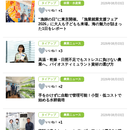
タイアップ
林業・水産業
2026年08月03日
+1
“漁師の日”に東京開催。「漁業就業支援フェア
2026」に大人も子どもも来場。海の魅力が詰まっ
た1日をレポート
タイアップ
農業ニュース
2026年08月03日
+3
高温・乾燥・日照不足でもストレスに負けない農
業へ。バイオスティミュラント資材の選び方
タイアップ
農業ニュース
2026年08月03日
+2
手をかけずに自動で管理可能！小型・低コストで
始める水耕栽培
タイアップ
農業ニュース
2026年08月03日
+1