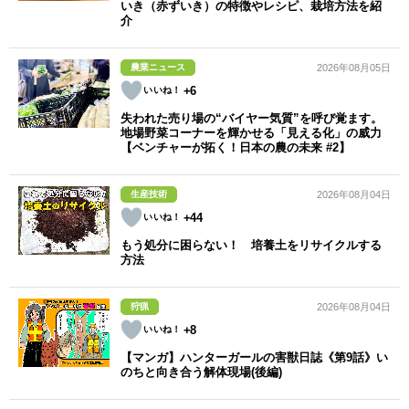
いき（赤ずいき）の特徴やレシピ、栽培方法を紹
介
農業ニュース
2026年08月05日
+6
失われた売り場の“バイヤー気質”を呼び覚ます。
地場野菜コーナーを輝かせる「見える化」の威力
【ベンチャーが拓く！日本の農の未来 #2】
生産技術
2026年08月04日
+44
もう処分に困らない！ 培養土をリサイクルする
方法
狩猟
2026年08月04日
+8
【マンガ】ハンターガールの害獣日誌《第9話》い
のちと向き合う解体現場(後編)