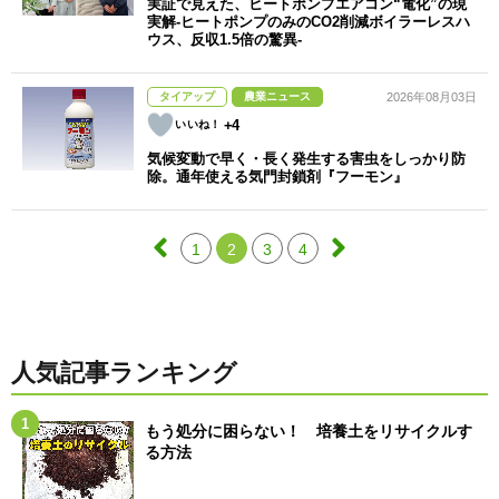
実証で見えた、ヒートポンプエアコン“電化”の現
実解-ヒートポンプのみのCO2削減ボイラーレスハ
ウス、反収1.5倍の驚異-
タイアップ
農業ニュース
2026年08月03日
+4
気候変動で早く・長く発生する害虫をしっかり防
除。通年使える気門封鎖剤『フーモン』
1
2
3
4
人気記事ランキング
もう処分に困らない！ 培養土をリサイクルす
る方法