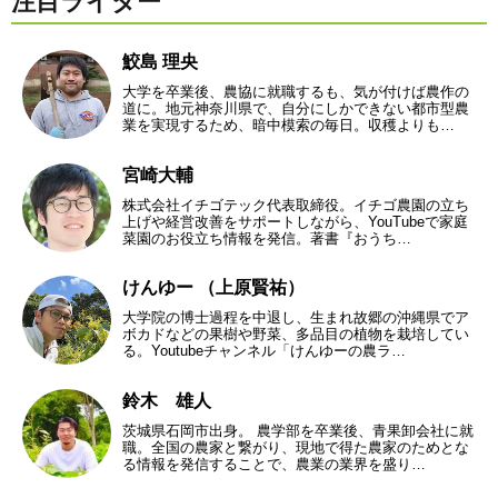
注目ライター
鮫島 理央
大学を卒業後、農協に就職するも、気が付けば農作の
道に。地元神奈川県で、自分にしかできない都市型農
業を実現するため、暗中模索の毎日。収穫よりも…
宮崎大輔
株式会社イチゴテック代表取締役。イチゴ農園の立ち
上げや経営改善をサポートしながら、YouTubeで家庭
菜園のお役立ち情報を発信。著書『おうち…
けんゆー （上原賢祐）
大学院の博士過程を中退し、生まれ故郷の沖縄県でア
ボカドなどの果樹や野菜、多品目の植物を栽培してい
る。Youtubeチャンネル「けんゆーの農ラ…
鈴木 雄人
茨城県石岡市出身。 農学部を卒業後、青果卸会社に就
職。全国の農家と繋がり、現地で得た農家のためとな
る情報を発信することで、農業の業界を盛り…