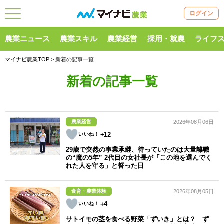
ログイン
農業ニュース
農業スキル
農業経営
採用・就農
ライフ
マイナビ農業TOP
> 新着の記事一覧
新着
の記事一覧
農業経営
2026年08月06日
+12
29歳で突然の事業承継、待っていたのは大量離職
の“魔の5年” 2代目の女社長が「この地を選んでく
れた人を守る」と誓った日
食育・農業体験
2026年08月05日
+4
サトイモの茎を食べる野菜「ずいき」とは？ ず