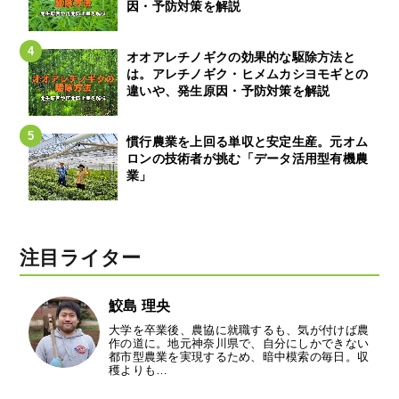
因・予防対策を解説
オオアレチノギクの効果的な駆除方法と
は。アレチノギク・ヒメムカシヨモギとの
違いや、発生原因・予防対策を解説
慣行農業を上回る単収と安定生産。元オム
ロンの技術者が挑む「データ活用型有機農
業」
注目ライター
鮫島 理央
大学を卒業後、農協に就職するも、気が付けば農
作の道に。地元神奈川県で、自分にしかできない
都市型農業を実現するため、暗中模索の毎日。収
穫よりも…