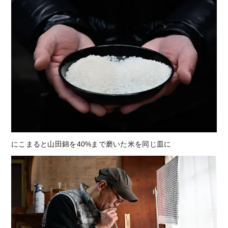
にこまると山田錦を40%まで磨いた米を同じ皿に