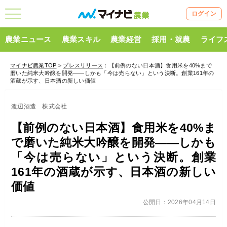
ログイン
農業ニュース
農業スキル
農業経営
採用・就農
ライフ
マイナビ農業TOP
>
プレスリリース
：【前例のない日本酒】食用米を40%まで
磨いた純米大吟醸を開発――しかも「今は売らない」という決断。創業161年の
酒蔵が示す、日本酒の新しい価値
渡辺酒造 株式会社
【前例のない日本酒】食用米を40%ま
で磨いた純米大吟醸を開発――しかも
「今は売らない」という決断。創業
161年の酒蔵が示す、日本酒の新しい
価値
公開日：2026年04月14日