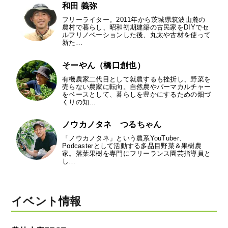
和田 義弥
フリーライター。2011年から茨城県筑波山麓の
農村で暮らし、昭和初期建築の古民家をDIYでセ
ルフリノベーションした後、丸太や古材を使って
新た…
そーやん（橋口創也）
有機農家二代目として就農するも挫折し、野菜を
売らない農家に転向。自然農やパーマカルチャー
をベースとして、暮らしを豊かにするための畑づ
くりの知…
ノウカノタネ つるちゃん
「ノウカノタネ」という農系YouTuber、
Podcasterとして活動する多品目野菜＆果樹農
家。落葉果樹を専門にフリーランス園芸指導員と
し…
イベント情報