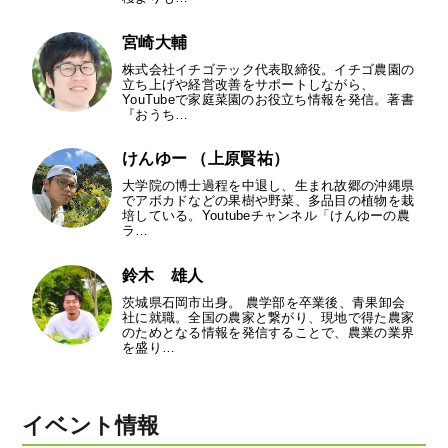
宮崎大輔
株式会社イチゴテック代表取締役。イチゴ農園の
立ち上げや経営改善をサポートしながら、
YouTubeで家庭菜園のお役立ち情報を発信。著書
『おうち…
けんゆー （上原賢祐）
大学院の博士過程を中退し、生まれ故郷の沖縄県
でアボカドなどの果樹や野菜、多品目の植物を栽
培している。Youtubeチャンネル「けんゆーの農
ラ…
鈴木 雄人
茨城県石岡市出身。 農学部を卒業後、青果卸会
社に就職。全国の農家と繋がり、現地で得た農家
のためとなる情報を発信することで、農業の業界
を盛り…
イベント情報