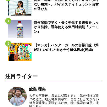
ない農業へ。バイオスティミュラント資材
の選び方
気候変動で早く・長く発生する害虫をしっ
かり防除。通年使える気門封鎖剤『フーモ
ン』
【マンガ】ハンターガールの害獣日誌《第
9話》いのちと向き合う解体現場(後編)
注目ライター
鮫島 理央
大学を卒業後、農協に就職するも、気が付けば農
作の道に。地元神奈川県で、自分にしかできない
都市型農業を実現するため、暗中模索の毎日。収
穫よりも…