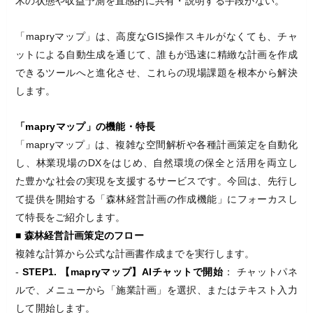
木の状態や収益予測を直感的に共有・説明する手段がない。
「mapryマップ」は、高度なGIS操作スキルがなくても、チャ
ットによる自動生成を通じて、誰もが迅速に精緻な計画を作成
できるツールへと進化させ、これらの現場課題を根本から解決
します。
「mapryマップ」の機能・特長
「mapryマップ」は、複雑な空間解析や各種計画策定を自動化
し、林業現場のDXをはじめ、自然環境の保全と活用を両立し
た豊かな社会の実現を支援するサービスです。今回は、先行し
て提供を開始する「森林経営計画の作成機能」にフォーカスし
て特長をご紹介します。
■ 森林経営計画策定のフロー
複雑な計算から公式な計画書作成までを実行します。
-
STEP1. 【mapryマップ】AIチャットで開始
： チャットパネ
ルで、メニューから「施業計画」を選択、またはテキスト入力
して開始します。