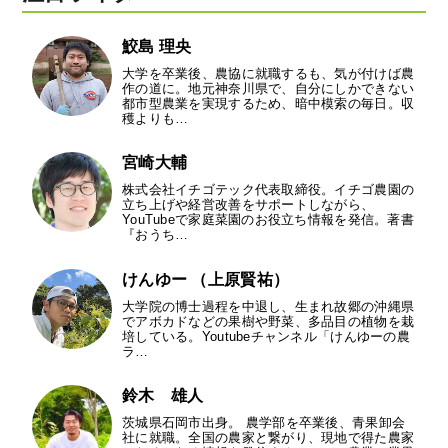
鮫島 理央
大学を卒業後、農協に就職するも、気が付けば農
作の道に。地元神奈川県で、自分にしかできない
都市型農業を実現するため、暗中模索の毎日。収
穫よりも…
宮崎大輔
株式会社イチゴテック代表取締役。イチゴ農園の
立ち上げや経営改善をサポートしながら、
YouTubeで家庭菜園のお役立ち情報を発信。著書
『おうち…
けんゆー （上原賢祐）
大学院の博士過程を中退し、生まれ故郷の沖縄県
でアボカドなどの果樹や野菜、多品目の植物を栽
培している。Youtubeチャンネル「けんゆーの農
ラ…
鈴木 雄人
茨城県石岡市出身。 農学部を卒業後、青果卸会
社に就職。全国の農家と繋がり、現地で得た農家