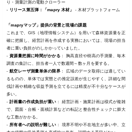
り・測量計測の電動クローラー
-
リリース第五弾：「mapry 木材」
- 木材プラットフォーム
「mapryマップ」提供の背景と現場の課題
これまで、GIS（地理情報システム）を用いて森林資源量を正
確に把握し、経営計画を作成する実務においては、現場の担当
者に重い負担がのしかかっていました。
-
資源量把握に時間がかかる
： 胸高直径や樹高の手測量、毎木
調査の集計に、担当者一人で数週間～数ヶ月を要する。
-
航空レーザ測量単体の限界
： 広域のデータ取得には適してい
るものの、単体では実態との推定誤差が生じやすく、詳細な間
伐計画や精緻な収益予測を立てるには精度が不十分なケースが
多い。
-
計画書の作成負担が重い
： 経営計画・施業計画は様式が複雑
で、図面・台帳・面積計算などの転記と整合性チェックに膨大
な工数がかかる。
-
所有者への説明が難しい
： 境界不明や不在地主が多い中、立