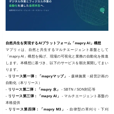
自然共生を実現するAIプラットフォーム「mapry AI」構想
マプリィは、自然と共生するマルチエージェント基盤として
「mapry AI」構想を掲げ、現場の可視化と業務の自動化を推進
します。本構想に基づき、以下のサービスを順次展開してまい
ります。
-
リリース第一弾：「mapryマップ」
- 森林施業・経営計画の
自動化（本リリース）
-
リリース第二弾：「mapry 水」
- SBTN / SON対応等
-
リリース第三弾：「mapry AI」
- マルチエージェント基盤の
本格提供
-
リリース第四弾：「mapry M3」
- 自律型の草刈り・下刈