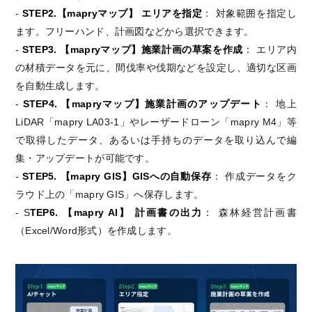
-
STEP2.【mapryマップ】 エリアを指定
： 対象範囲を指定し
ます。フリーハンド、計画図などから選択できます。
-
STEP3. 【mapryマップ】施業計画の草案を作成
： エリア内
の材積データを元に、間伐率や伐期などを設定し、適切な区画
を自動生成します。
-
STEP4. 【mapryマップ】施業計画のアップデート
： 地上
LiDAR「mapry LA03-1」やレーザードローン「mapry M4」等
で取得したデータ、あるいは手持ちのデータを取り込んで編
集・アップデートが可能です。
-
STEP5. 【mapry GIS】GISへの自動保存
： 作成データをク
ラウド上の「mapry GIS」へ保存します。
- S
TEP6. 【mapry AI】 計画書の出力
： 森林経営計画書
（Excel/Word形式）を作成します。