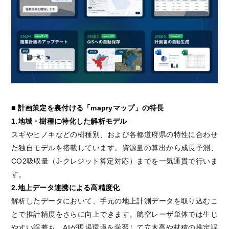
■ 計画策定を裏付ける「mapryマップ」の特長
1.地域・樹種に特化した解析モデル
スギやヒノキなどの樹種別、および各都道府県の特性に合わせ
た独自モデルを搭載しています。資源量の算出から成長予測、
CO2吸収量（J-クレジット算定対応）までを一気通貫で行いま
す。
2.地上データ連携による高精度化
解析したデータにおいて、手元の地上計測データを取り込むこ
とで推計精度をさらに向上できます。航空レーザ単体では生じ
やすい誤差も、AIが現場環境を学習して立木高や材積の推定誤