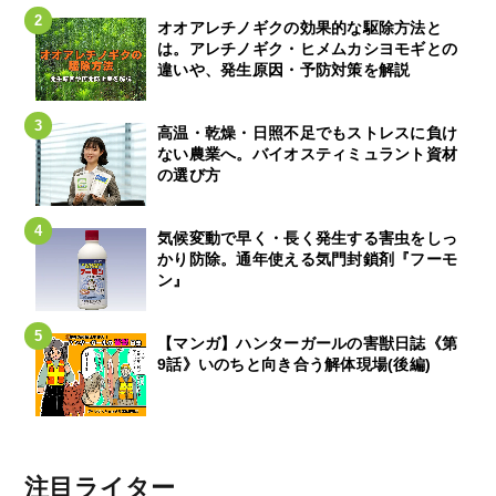
オオアレチノギクの効果的な駆除方法と
は。アレチノギク・ヒメムカシヨモギとの
違いや、発生原因・予防対策を解説
高温・乾燥・日照不足でもストレスに負け
ない農業へ。バイオスティミュラント資材
の選び方
気候変動で早く・長く発生する害虫をしっ
かり防除。通年使える気門封鎖剤『フーモ
ン』
【マンガ】ハンターガールの害獣日誌《第
9話》いのちと向き合う解体現場(後編)
注目ライター