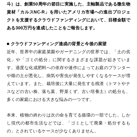
斗）は、創業50周年の節目に実施した、主軸製品である微生物
資材「カルスNC-R」を用いたアメリカ市場への進出プロジェ
クトを支援するクラウドファンディングにおいて、目標金額で
ある300万円を達成したことをご報告します。
■ クラウドファンディング達成の背景と今後の展望
近年、世界中の家庭菜園やガーデニングの世界では、「土の劣
化」や「ゴミの処分」に関するさまざまな課題が起きていま
す。過度な化成肥料への依存や連作によってお庭のプランター
や畑の土が悪化し、病気や害虫が発生しやすくなるケースが増
えています。また、栽培後に大量に発生する残渣（トマトやナ
スなどの古い株、落ち葉、野菜くず、古い培養土）の処分も、
多くの家庭における大きな悩みの一つです。
本来、植物の終わりは次の命を育てる循環の一部でした。しか
し現代の都市生活などでは、「ゴミとして廃棄・処分するも
の」とされているケースが少なくありません。