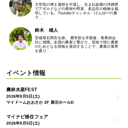
大学院の博士過程を中退し、生まれ故郷の沖縄県
でアボカドなどの果樹や野菜、多品目の植物を栽
培している。Youtubeチャンネル「けんゆーの農
ラ…
鈴木 雄人
茨城県石岡市出身。 農学部を卒業後、青果卸会
社に就職。全国の農家と繋がり、現地で得た農家
のためとなる情報を発信することで、農業の業界
を盛り…
イベント情報
農林水産FEST
2026年9月5日(土)
マイドームおおさか 2F 展示ホールD
マイナビ移住フェア
2026年9月5日(土)