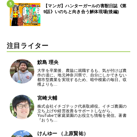
【マンガ】ハンターガールの害獣日誌《第
9話》いのちと向き合う解体現場(後編)
注目ライター
鮫島 理央
大学を卒業後、農協に就職するも、気が付けば農
作の道に。地元神奈川県で、自分にしかできない
都市型農業を実現するため、暗中模索の毎日。収
穫よりも…
宮崎大輔
株式会社イチゴテック代表取締役。イチゴ農園の
立ち上げや経営改善をサポートしながら、
YouTubeで家庭菜園のお役立ち情報を発信。著書
『おうち…
けんゆー （上原賢祐）