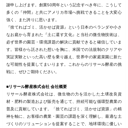
謝申し上げます。創業50周年という記念すべき年に、こうして
多くの『仲間』と共にアメリカ市場へ挑戦できることを大変心
強く、また誇りに思います。
『捨てればゴミ、活かせば資源』という日本のベランダや小さ
なお庭から育まれた『土に還す文化』と当社の微生物技術は、
必ず世界の園芸・環境課題の解決に貢献できると確信していま
す。皆様から託された想いを胸に、米国での法規制のクリアや
実証実験といった高い壁を乗り越え、世界中の家庭菜園に新た
な可能性を提案してまいります。これからのリサール酵産の挑
戦に、ぜひご期待ください。
■リサール酵産株式会社 会社概要
リサール酵産株式会社は、微生物の力を活かした土壌改良資
材・肥料の製造および販売を通じて、持続可能な循環型農業の
普及に貢献しています。「捨てればゴミ、活かせば資源」の精
神を軸に、お客様の農業・園芸の課題を深く理解し、最適な土
づくりのソリューションを提案することで、地球環境に優しい