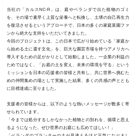
当社の「カルスNC-R」は、庭やベランダで出た植物のゴミ
を、その場で素早く上質な栄養へと転換し、土壌の自己再生力
を復活させるというアプローチで、日本の多くの家庭菜園ファ
ンから絶大な支持をいただいてきました。
今回のプロジェクトは、この日本で広がり始めている「家庭か
ら始める土に還す文化」を、巨大な園芸市場を持つアメリカへ
導入するための足がかりとして始動しました。一企業の利益の
ためではなく、「お庭の土を変え、未来の環境を守る」という
ミッションを日本の応援者の皆様と共有し、共に世界へ挑むた
めの仲間集めの場として実施した結果、多くの共感の声ととも
に目標達成に至りました。
支援者の皆様からは、以下のような熱いメッセージが数多く寄
せられています。
「今までは処分するしかなかった植物との別れを、循環と思え
るようになった。ぜひ世界のお庭にも広めてほしい！」
「ベランダのプランターの土が見違えるほど元気になりまし