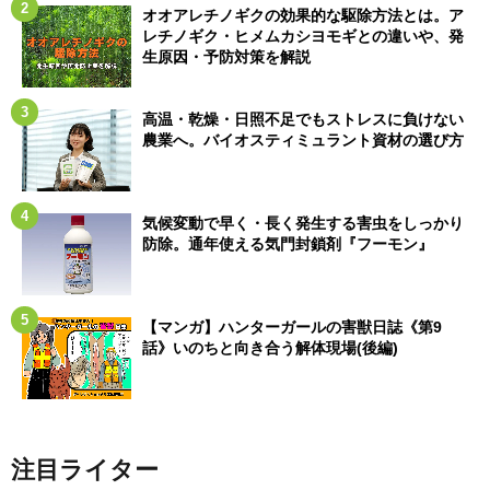
オオアレチノギクの効果的な駆除方法とは。ア
レチノギク・ヒメムカシヨモギとの違いや、発
生原因・予防対策を解説
高温・乾燥・日照不足でもストレスに負けない
農業へ。バイオスティミュラント資材の選び方
気候変動で早く・長く発生する害虫をしっかり
防除。通年使える気門封鎖剤『フーモン』
【マンガ】ハンターガールの害獣日誌《第9
話》いのちと向き合う解体現場(後編)
注目ライター