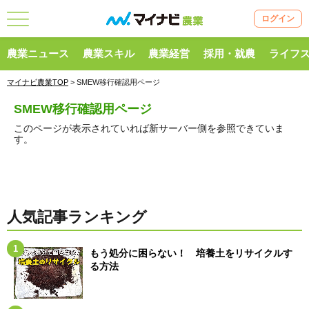
ログイン
農業ニュース
農業スキル
農業経営
採用・就農
ライフ
マイナビ農業TOP
> SMEW移行確認用ページ
SMEW移行確認用ページ
このページが表示されていれば新サーバー側を参照できていま
す。
人気記事ランキング
もう処分に困らない！ 培養土をリサイクルす
る方法