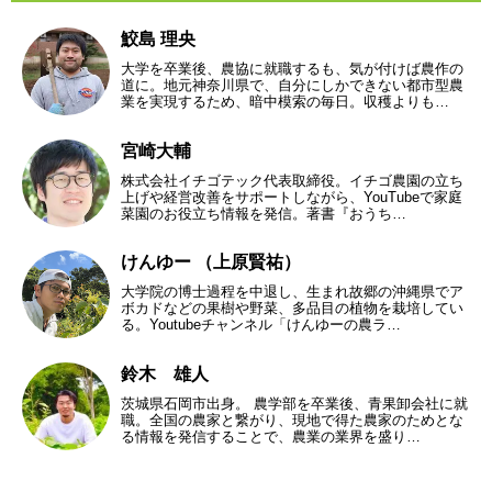
鮫島 理央
大学を卒業後、農協に就職するも、気が付けば農作の
道に。地元神奈川県で、自分にしかできない都市型農
業を実現するため、暗中模索の毎日。収穫よりも…
宮崎大輔
株式会社イチゴテック代表取締役。イチゴ農園の立ち
上げや経営改善をサポートしながら、YouTubeで家庭
菜園のお役立ち情報を発信。著書『おうち…
けんゆー （上原賢祐）
大学院の博士過程を中退し、生まれ故郷の沖縄県でア
ボカドなどの果樹や野菜、多品目の植物を栽培してい
る。Youtubeチャンネル「けんゆーの農ラ…
鈴木 雄人
茨城県石岡市出身。 農学部を卒業後、青果卸会社に就
職。全国の農家と繋がり、現地で得た農家のためとな
る情報を発信することで、農業の業界を盛り…