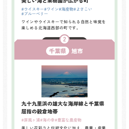
美しい海と果樹園が広がる町
#ウイスキー
#ワイン
#海産物
#よさこい
#ブルーベリー
ワインやウイスキーで知られる自然と味覚を
楽しめる北海道西部の町です。
関連記事はこちら ＞
千葉県
旭市
九十九里浜の雄大な海岸線と千葉県
屈指の穀倉地帯
#屏風ヶ浦
#海の幸
#豊富な農産物
美しい花彩りと伝統文化に加え、農業・産業