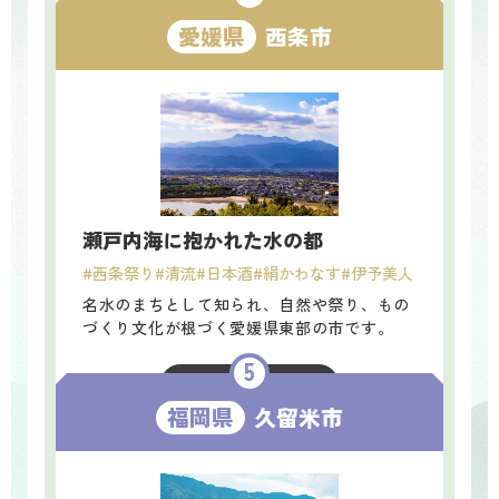
関連記事はこちら ＞
愛媛県
西条市
瀬戸内海に抱かれた水の都
#西条祭り
#清流
#日本酒
#絹かわなす
#伊予美人
名水のまちとして知られ、自然や祭り、もの
づくり文化が根づく愛媛県東部の市です。
関連記事はこちら ＞
福岡県
久留米市