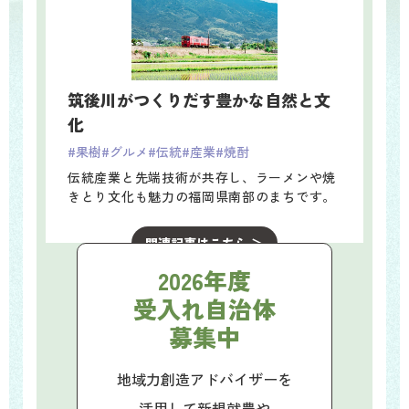
筑後川がつくりだす豊かな自然と文
化
#果樹
#グルメ
#伝統
#産業
#焼酎
伝統産業と先端技術が共存し、ラーメンや焼
きとり文化も魅力の福岡県南部のまちです。
関連記事はこちら ＞
2026年度
受入れ自治体
募集中
地域力創造アドバイザーを
活用して新規就農や