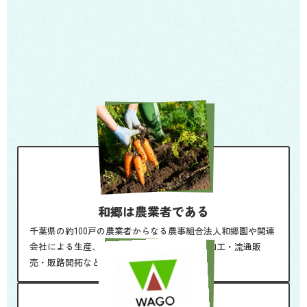
生産、加工や国内外の流通に留まらず、
生産者の育成、農村の振興や都市農村交流、農園リゾートの運
営など農業の可能性を広げ、
様々なサービスを展開しています。
和郷は
農業者である
千葉県の約100戸の農業者からなる農事組合法人和郷園や関連
会社による生産、全国からの調達、その後の加工・流通販
売・販路開拓など一貫して行っています。