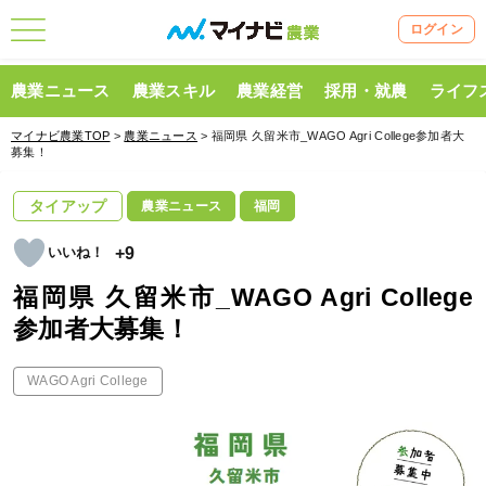
ログイン
農業ニュース
農業スキル
農業経営
採用・就農
ライフ
マイナビ農業TOP
>
農業ニュース
> 福岡県 久留米市_WAGO Agri College参加者大
募集！
タイアップ
農業ニュース
福岡
+9
福岡県 久留米市_WAGO Agri College
参加者大募集！
WAGO Agri College