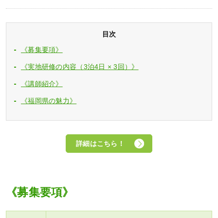
目次
《募集要項》
《実地研修の内容（3泊4日 × 3回）》
《講師紹介》
《福岡県の魅力》
詳細はこちら！
《募集要項》