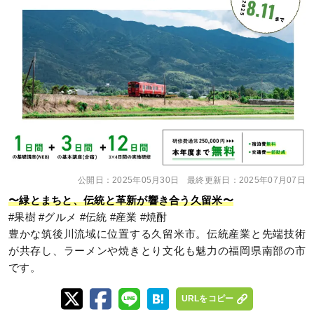
公開日：
2025年05月30日
最終更新日：
2025年07月07日
〜緑とまちと、伝統と革新が響き合う久留米〜
#果樹 #グルメ #伝統 #産業 #焼酎
豊かな筑後川流域に位置する久留米市。伝統産業と先端技術
が共存し、ラーメンや焼きとり文化も魅力の福岡県南部の市
です。
URLをコピー