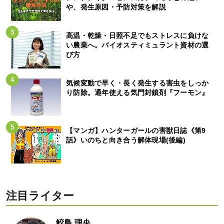
や、発生原因・予防対策を解説
高温・乾燥・日照不足でもストレスに負けな
い農業へ。バイオスティミュラント資材の選
び方
気候変動で早く・長く発生する害虫をしっか
り防除。通年使える気門封鎖剤『フーモン』
【マンガ】ハンターガールの害獣日誌《第9
話》いのちと向き合う解体現場(後編)
注目ライター
鮫島 理央