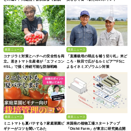
農業ニュース
農業ニュース
コナジラミ対策とハチへの安全性を両
「直播栽培の弱点を補う切り札」米ど
立。若きトマト生産者が「エフィコン
ころ・秋田で広がるルミビア™FSに
®SL」で描く持続可能な防除戦略
よるイネミズゾウムシ対策
農業ニュース
農業ニュース
ミニトマトも夏バテする？家庭菜園ビ
米国発の植物工場スタートアップ
ギナーがコツを聞いてみた
「Oishii Farm」が東京に研究拠点開