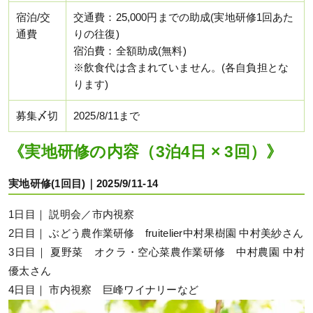
宿泊/交
交通費：25,000円までの助成(実地研修1回あた
通費
りの往復)
宿泊費：全額助成(無料)
※飲食代は含まれていません。(各自負担とな
ります)
募集〆切
2025/8/11まで
《実地研修の内容（3泊4日 × 3回）》
実地研修(1回目)｜2025/9/11-14
1日目｜ 説明会／市内視察
2日目｜ ぶどう農作業研修 fruitelier中村果樹園 中村美紗さん
3日目｜ 夏野菜 オクラ・空心菜農作業研修 中村農園 中村
優太さん
4日目｜ 市内視察 巨峰ワイナリーなど