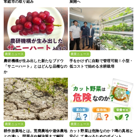
常総市の取り組み
展開へ
農業ニュース
農業ニュース
農研機構が生み出した新たなブドウ
手をかけずに自動で管理可能！小型・
「サニーハート」とはどんな品種なの
低コストで始める水耕栽培
か
農業ニュース
農業ニュース
耕作放棄地とは。荒廃農地や遊休農地
カット野菜は危険なのか？噂の真相と
との違い、問題点や解決策まで解説
安心して食べるためのポイント