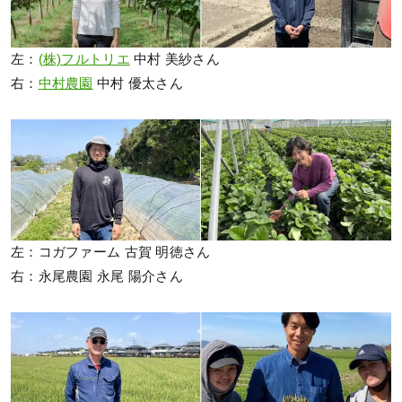
左：
(株)フルトリエ
中村 美紗さん
右：
中村農園
中村 優太さん
左：コガファーム 古賀 明徳さん
右：永尾農園 永尾 陽介さん