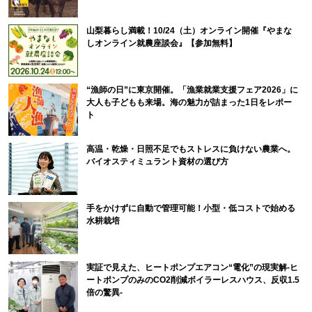
山梨暮らし満載！10/24（土）オンライン開催『やまな
しオンライン就農座談会』【参加無料】
“漁師の日”に東京開催。「漁業就業支援フェア2026」に
大人も子どもも来場。海の魅力が詰まった1日をレポー
ト
高温・乾燥・日照不足でもストレスに負けない農業へ。
バイオスティミュラント資材の選び方
手をかけずに自動で管理可能！小型・低コストで始める
水耕栽培
実証で見えた、ヒートポンプエアコン“電化”の現実解-ヒ
ートポンプのみのCO2削減ボイラーレスハウス、反収1.5
倍の驚異-