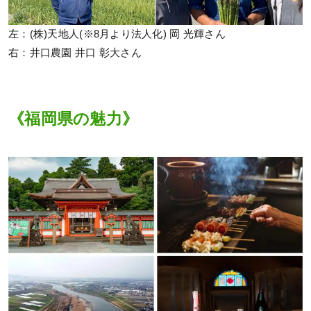
左：(株)天地人(※8月より法人化) 岡 光輝さん
右：井口農園 井口 彰大さん
《福岡県の魅力》