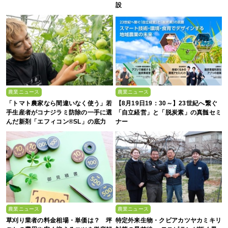
設
農業ニュース
農業ニュース
「トマト農家なら間違いなく使う」若
【8月19日19：30～】23世紀へ繋ぐ
手生産者がコナジラミ防除の一手に選
「自立経営」と「脱炭素」の真髄セミ
んだ新剤「エフィコン®SL」の底力
ナー
農業ニュース
農業ニュース
草刈り業者の料金相場・単価は？ 坪
特定外来生物・クビアカツヤカミキリ