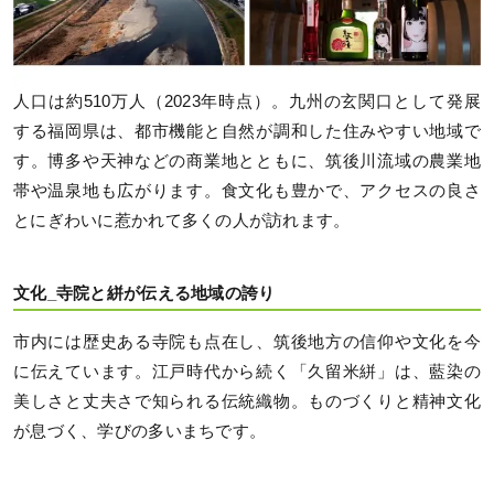
人口は約510万人（2023年時点）。九州の玄関口として発展
する福岡県は、都市機能と自然が調和した住みやすい地域で
す。博多や天神などの商業地とともに、筑後川流域の農業地
帯や温泉地も広がります。食文化も豊かで、アクセスの良さ
とにぎわいに惹かれて多くの人が訪れます。
文化_寺院と絣が伝える地域の誇り
市内には歴史ある寺院も点在し、筑後地方の信仰や文化を今
に伝えています。江戸時代から続く「久留米絣」は、藍染の
美しさと丈夫さで知られる伝統織物。ものづくりと精神文化
が息づく、学びの多いまちです。