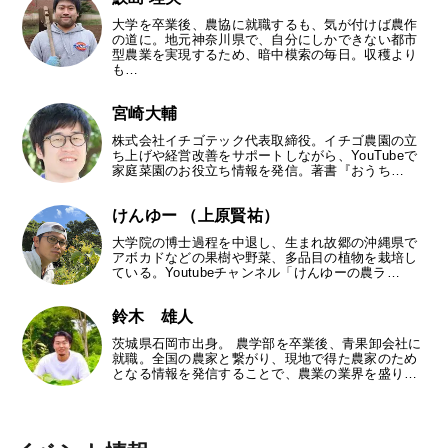
大学を卒業後、農協に就職するも、気が付けば農作
の道に。地元神奈川県で、自分にしかできない都市
型農業を実現するため、暗中模索の毎日。収穫より
も…
宮崎大輔
株式会社イチゴテック代表取締役。イチゴ農園の立
ち上げや経営改善をサポートしながら、YouTubeで
家庭菜園のお役立ち情報を発信。著書『おうち…
けんゆー （上原賢祐）
大学院の博士過程を中退し、生まれ故郷の沖縄県で
アボカドなどの果樹や野菜、多品目の植物を栽培し
ている。Youtubeチャンネル「けんゆーの農ラ…
鈴木 雄人
茨城県石岡市出身。 農学部を卒業後、青果卸会社に
就職。全国の農家と繋がり、現地で得た農家のため
となる情報を発信することで、農業の業界を盛り…