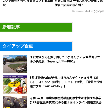
ごとの費用や安く抑えるコツを徹底解
対策の最前線 〜モスピランが拓く果
説
樹害虫防除の現在地〜
Recommended by
新着記事
タイアップ企画
まだ危険な刃を振り回していませんか？ 安全草刈りツー
ルの決定版「SuperカルマーPRO」
8月は高値の山が分散：ほうれんそう・きゅうり（通
し）、はくさい（前半）、トマト（後半）【青果市況情
報アプリ「YAOYASAN」】
令和8年度 環境調和型持続的肉用牛生産体制推進事業
(JRA畜産振興事業)に係る第１回オンライン情報交換会