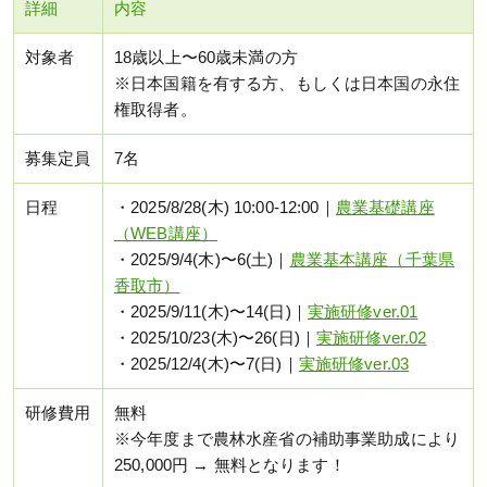
詳細
内容
対象者
18歳以上〜60歳未満の方
※日本国籍を有する方、もしくは日本国の永住
権取得者。
募集定員
7名
日程
・2025/8/28(木) 10:00-12:00｜
農業基礎講座
（WEB講座）
・2025/9/4(木)〜6(土)｜
農業基本講座（千葉県
香取市）
・2025/9/11(木)〜14(日)｜
実施研修ver.01
・2025/10/23(木)〜26(日)｜
実施研修ver.02
・2025/12/4(木)〜7(日)｜
実施研修ver.03
研修費用
無料
※今年度まで農林水産省の補助事業助成により
250,000円 → 無料となります！