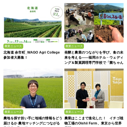
者大募集！
農業ニュース
農業ニュース
北海道 余市町_WAGO Agri College
発酵と農業のつながりを学び、食の未
参加者大募集！
来を考える――福岡ホテル・ウェディ
ング＆製菓調理専門学校で「菌ちゃん
農法」研修を実施【イベントレポー
ト】
農業ニュース
農業ニュース
農地を探す担い手に地域の情報をどう
農業はここまで進化した！ イチゴ植
届けるか 農地マッチングにつながる
物工場のOishii Farm、東京から世界