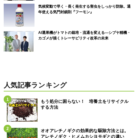
気候変動で早く・長く発生する害虫をしっかり防除。通
年使える気門封鎖剤『フーモン』
AI選果機がトマトの栽培・流通を変える―シブヤ精機・
カゴメが描くトレーサビリティ改革の未来
人気記事ランキング
もう処分に困らない！ 培養土をリサイクル
する方法
オオアレチノギクの効果的な駆除方法とは。
アレチノギク・ヒメムカシヨモギとの違い