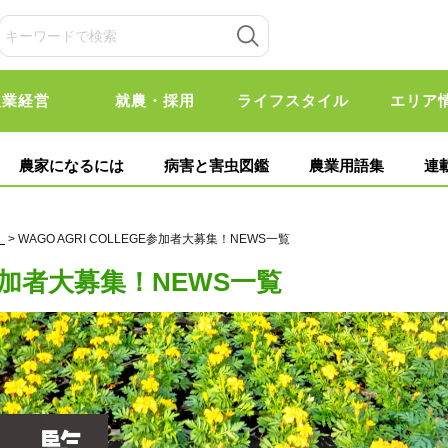
農業経営
就農・採用
ライフスタイル
エリア
農家になるには
病害と害虫図鑑
農業用語集
連
！
> WAGO AGRI COLLEGE参加者大募集！NEWS一覧
GE参加者大募集！NEWS一覧