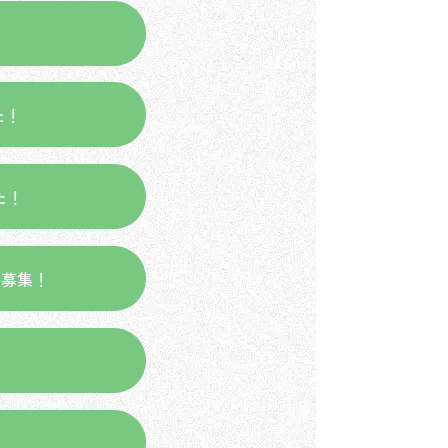
た！
した！
者大募集！
！