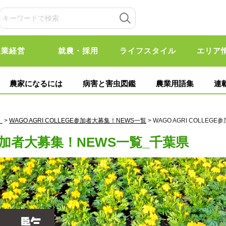
農業経営
就農・採用
ライフスタイル
エリア
農家になるには
病害と害虫図鑑
農業用語集
連
！
>
WAGO AGRI COLLEGE参加者大募集！NEWS一覧
> WAGO AGRI COLLE
GE参加者大募集！NEWS一覧_千葉県