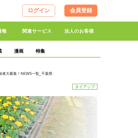
ログイン
会員登録
情報
関連サービス
法人のお客様
載
漫画
特集
GE参加者大募集！NEWS一覧_千葉県
タイアップ