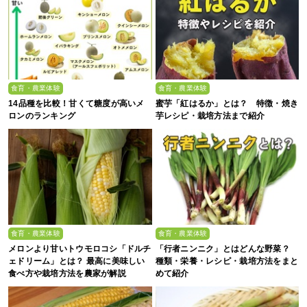
食育・農業体験
食育・農業体験
14品種を比較！甘くて糖度が高いメ
蜜芋「紅はるか」とは？ 特徴・焼き
ロンのランキング
芋レシピ・栽培方法まで紹介
食育・農業体験
食育・農業体験
メロンより甘いトウモロコシ「ドルチ
「行者ニンニク」とはどんな野菜？
ェドリーム」とは？ 最高に美味しい
種類・栄養・レシピ・栽培方法をまと
食べ方や栽培方法を農家が解説
めて紹介