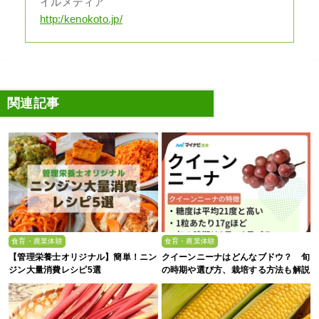
イルメディア
http:/kenokoto.jp/
関連記事
食育・農業体験
食育・農業体験
【管理栄養士オリジナル】簡単！ニン
クイーンニーナはどんなブドウ？ 旬
ジン大量消費レシピ5選
の時期や選び方、栽培する方法も解説