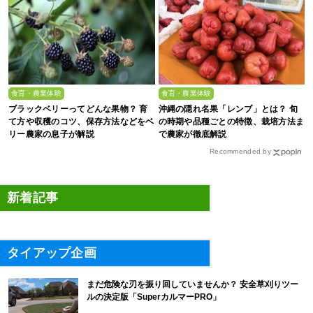
食育・農業体験
食育・農業体験
ブラックベリーってどんな果物？ 育
沖縄の隠れ名果「レンブ」とは？ 旬
て方や収穫のコツ、保存方法などをベ
の時期や品種ごとの特徴、栽培方法ま
リー農家の息子が解説
で農家が徹底解説
Recommended by
新着記事
タイアップ企画
まだ危険な刃を振り回していませんか？ 安全草刈りツー
ルの決定版「SuperカルマーPRO」