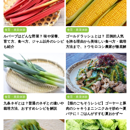
食育・農業体験
食育・農業体験
ルバーブはどんな野菜？ 味や栄養、
ゴールドラッシュとは？ 圧倒的人気
育て方、食べ方、ジャム以外のレシピ
を誇る理由から美味しい食べ方・栽培
も紹介
方法まで、トウモロコシ農家が徹底解
説
食育・農業体験
食育・農業体験
九条ネギとは？普通のネギとの違いや
【畑のごちそうレシピ】ゴーヤーと豚
栽培方法、おすすめレシピを解説
肉のシャキうまニンニクみそ炒め〜夏
バテに！ごはんがすすむ夏おかず〜