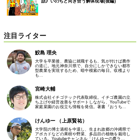
話》いのちと向き合う解体現場(後編)
注目ライター
鮫島 理央
大学を卒業後、農協に就職するも、気が付けば農作
の道に。地元神奈川県で、自分にしかできない都市
型農業を実現するため、暗中模索の毎日。収穫より
も…
宮崎大輔
株式会社イチゴテック代表取締役。イチゴ農園の立
ち上げや経営改善をサポートしながら、YouTubeで
家庭菜園のお役立ち情報を発信。著書『おうち…
けんゆー （上原賢祐）
大学院の博士過程を中退し、生まれ故郷の沖縄県で
アボカドなどの果樹や野菜、多品目の植物を栽培し
ている。Youtubeチャンネル「けんゆーの農ラ…