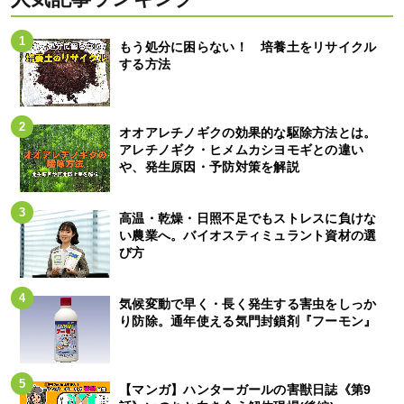
もう処分に困らない！ 培養土をリサイクル
する方法
オオアレチノギクの効果的な駆除方法とは。
アレチノギク・ヒメムカシヨモギとの違い
や、発生原因・予防対策を解説
高温・乾燥・日照不足でもストレスに負けな
い農業へ。バイオスティミュラント資材の選
び方
気候変動で早く・長く発生する害虫をしっか
り防除。通年使える気門封鎖剤『フーモン』
【マンガ】ハンターガールの害獣日誌《第9