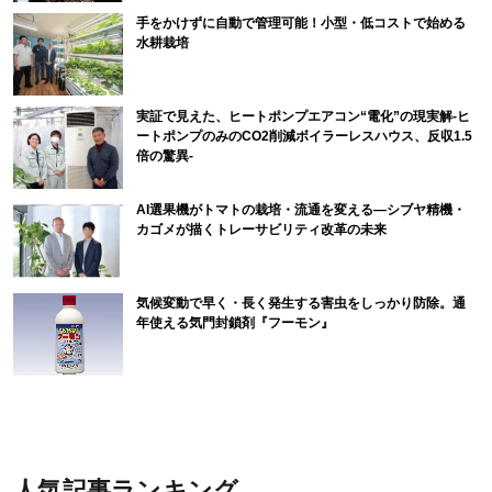
手をかけずに自動で管理可能！小型・低コストで始める
水耕栽培
実証で見えた、ヒートポンプエアコン“電化”の現実解-ヒ
ートポンプのみのCO2削減ボイラーレスハウス、反収1.5
倍の驚異-
AI選果機がトマトの栽培・流通を変える―シブヤ精機・
カゴメが描くトレーサビリティ改革の未来
気候変動で早く・長く発生する害虫をしっかり防除。通
年使える気門封鎖剤『フーモン』
人気記事ランキング