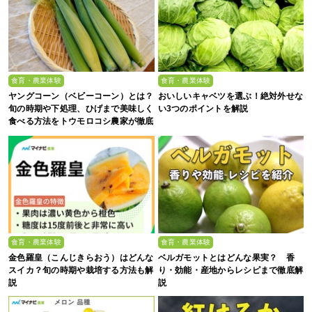
食育・農業体験
食育・農業体験
ヤングコーン（ベビーコーン）とは？
おいしいキャベツを選ぶ！絶対外せな
旬の時期や下処理、ひげまで美味しく
い3つのポイントを解説
食べる方法をトウモロコシ農家が徹底
解説！
食育・農業体験
食育・農業体験
金色羅皇（こんじきらおう）はどんな
ベルガモットとはどんな果実？ 香
スイカ？旬の時期や栽培する方法も解
り・効能・産地からレシピまで徹底解
説
説