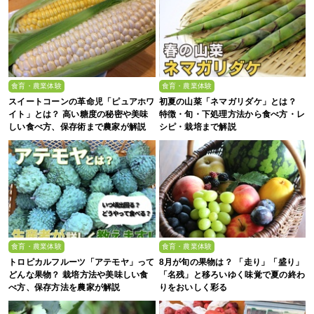
食育・農業体験
食育・農業体験
スイートコーンの革命児「ピュアホワ
初夏の山菜「ネマガリダケ」とは？
イト」とは？ 高い糖度の秘密や美味
特徴・旬・下処理方法から食べ方・レ
しい食べ方、保存術まで農家が解説
シピ・栽培まで解説
食育・農業体験
食育・農業体験
トロピカルフルーツ「アテモヤ」って
8月が旬の果物は？ 「走り」「盛り」
どんな果物？ 栽培方法や美味しい食
「名残」と移ろいゆく味覚で夏の終わ
べ方、保存方法を農家が解説
りをおいしく彩る