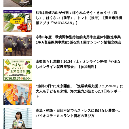
8月は高値の山が分散：ほうれんそう・きゅうり（通
し）、はくさい（前半）、トマト（後半）【青果市況情
報アプリ「YAOYASAN」】
令和8年度 環境調和型持続的肉用牛生産体制推進事業
(JRA畜産振興事業)に係る第１回オンライン情報交換会
山梨暮らし満載！10/24（土）オンライン開催『やまな
しオンライン就農座談会』【参加無料】
“漁師の日”に東京開催。「漁業就業支援フェア2026」に
大人も子どもも来場。海の魅力が詰まった1日をレポー
ト
高温・乾燥・日照不足でもストレスに負けない農業へ。
バイオスティミュラント資材の選び方