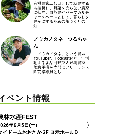
有機農家二代目として就農する
も挫折し、野菜を売らない農家
に転向。自然農やパーマカルチ
ャーをベースとして、暮らしを
豊かにするための畑づくりの
知…
ノウカノタネ つるちゃ
ん
「ノウカノタネ」という農系
YouTuber、Podcasterとして活
動する多品目野菜＆果樹農家。
落葉果樹を専門にフリーランス
園芸指導員とし…
イベント情報
農林水産FEST
2026年9月5日(土)
マイドームおおさか 2F 展示ホールD