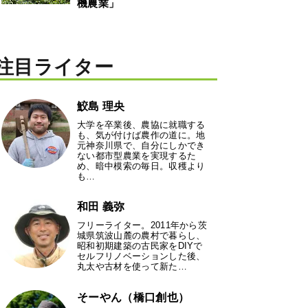
機農業」
注目ライター
鮫島 理央
大学を卒業後、農協に就職する
も、気が付けば農作の道に。地
元神奈川県で、自分にしかでき
ない都市型農業を実現するた
め、暗中模索の毎日。収穫より
も…
和田 義弥
フリーライター。2011年から茨
城県筑波山麓の農村で暮らし、
昭和初期建築の古民家をDIYで
セルフリノベーションした後、
丸太や古材を使って新た…
そーやん（橋口創也）