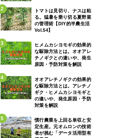
トマトは見切り、ナスは粘
る。猛暑を乗り切る夏野菜
の管理術【DIY的半農生活
Vol.54】
ヒメムカシヨモギの効果的
な駆除方法とは。オオアレ
チノギクとの違いや、発生
原因・予防対策を解説
オオアレチノギクの効果的
な駆除方法とは。アレチノ
ギク・ヒメムカシヨモギと
の違いや、発生原因・予防
対策を解説
慣行農業を上回る単収と安
定生産。元オムロンの技術
者が挑む「データ活用型有