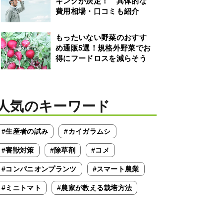
キングが決定！ 具体的な
費用相場・口コミも紹介
もったいない野菜のおすす
め通販5選！規格外野菜でお
得にフードロスを減らそう
人気のキーワード
#生産者の試み
#カイガラムシ
#害獣対策
#除草剤
#コメ
#コンパニオンプランツ
#スマート農業
#ミニトマト
#農家が教える栽培方法