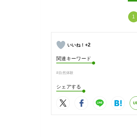
1
+2
関連キーワード
#自然体験
シェアする
U