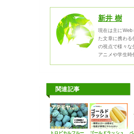
新井 樹
現在は主にWe
た文章に携わる
の視点で様々な
アニメや学生時
関連記事
トロピカルフルー
ゴールドラッシュ
ペ