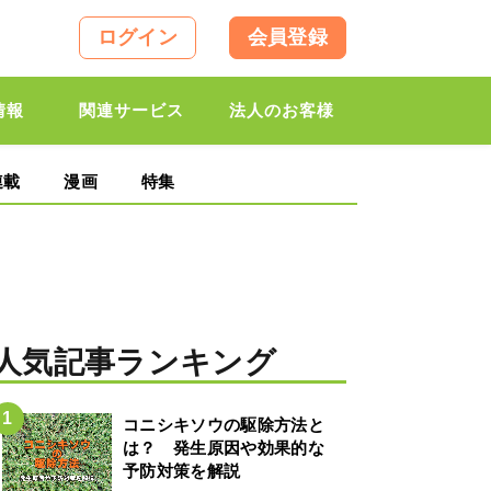
ログイン
会員登録
情報
関連サービス
法人のお客様
連載
漫画
特集
人気記事ランキング
コニシキソウの駆除方法と
は？ 発生原因や効果的な
予防対策を解説