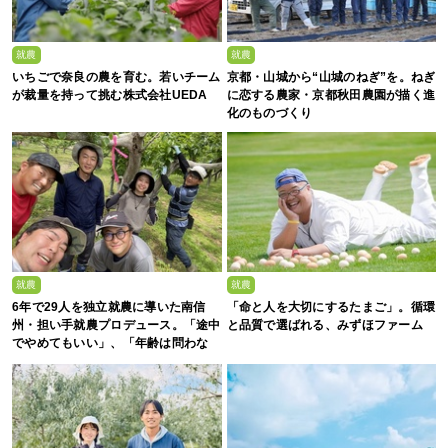
就農
就農
いちごで奈良の農を育む。若いチーム
京都・山城から“山城のねぎ”を。ねぎ
が裁量を持って挑む株式会社UEDA
に恋する農家・京都秋田農園が描く進
化のものづくり
就農
就農
6年で29人を独立就農に導いた南信
「命と人を大切にするたまご」。循環
州・担い手就農プロデュース。「途中
と品質で選ばれる、みずほファーム
でやめてもいい」、「年齢は問わな
い」と語る理由