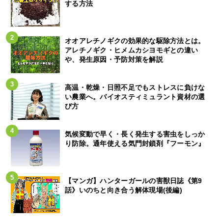
する方法
オオアレチノギクの効果的な駆除方法とは。
アレチノギク・ヒメムカシヨモギとの違い
や、発生原因・予防対策を解説
高温・乾燥・日照不足でもストレスに負けな
い農業へ。バイオスティミュラント資材の選
び方
気候変動で早く・長く発生する害虫をしっか
り防除。通年使える気門封鎖剤『フーモン』
【マンガ】ハンターガールの害獣日誌《第9
話》いのちと向き合う解体現場(後編)