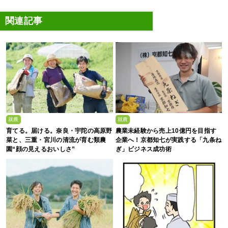
関連記事
就農
就農
育てる。届ける。奈良・宇陀の高原野
農業未経験から売上10億円を目指す
菜と、三重・宮川の清流が育む類農
企業へ！京都知七が実践する「九条ね
園“顔の見えるおいしさ”
ぎ」ビジネス成功術