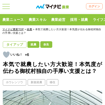
ログイン
農業ニュース
農業スキル
農業経営
採用・就農
ライフ
マイナビ農業TOP
>
就農
> 本気で就農したい方大歓迎！本気度が伝わる御杖村独自
の手厚い支援とは？
タイアップ
就農
奈良
+6
本気で就農したい方大歓迎！本気度が
伝わる御杖村独自の手厚い支援とは？
ホウレンソウ
新規就農
移住