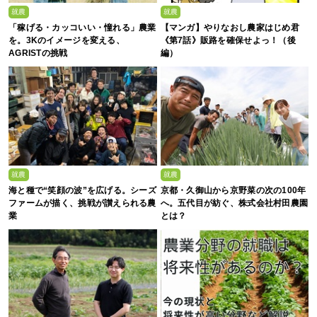
就農
就農
「稼げる・カッコいい・憧れる」農業
【マンガ】やりなおし農家はじめ君
を。3Kのイメージを変える、
《第7話》販路を確保せよっ！（後
AGRISTの挑戦
編）
就農
就農
海と種で“笑顔の波”を広げる。シーズ
京都・久御山から京野菜の次の100年
ファームが描く、挑戦が讃えられる農
へ。五代目が紡ぐ、株式会社村田農園
業
とは？