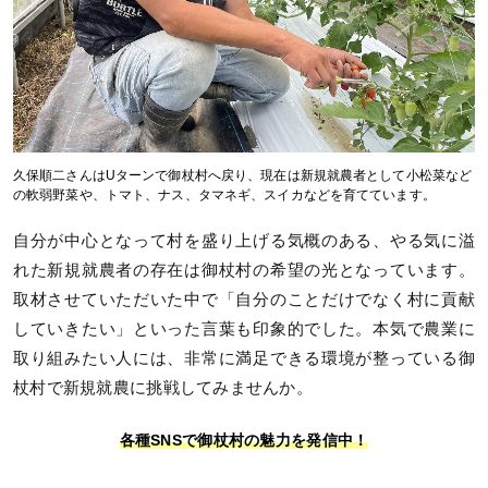
久保順二さんはUターンで御杖村へ戻り、現在は新規就農者として小松菜など
の軟弱野菜や、トマト、ナス、タマネギ、スイカなどを育てています。
自分が中心となって村を盛り上げる気概のある、やる気に溢
れた新規就農者の存在は御杖村の希望の光となっています。
取材させていただいた中で「自分のことだけでなく村に貢献
していきたい」といった言葉も印象的でした。本気で農業に
取り組みたい人には、非常に満足できる環境が整っている御
杖村で新規就農に挑戦してみませんか。
各種SNSで御杖村の魅力を発信中！