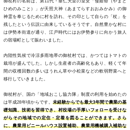
御杖村の名前は、第11代・垂仁天皇の皇女「倭姫命（やまと
ひめのみこと）」が天照大神（あまてらすおおみかみ）の御
神霊を奉じるために村を訪れ、その印として自らの「杖」を
残したという伝説に由来しているそうです。自然豊かな村に
は伊勢本街道が通り、江戸時代にはお伊勢参りに向かう旅人
の宿場町として賑わいました。
内陸性気候で冷涼多雨地帯の御杖村では、かつてはトマトの
栽培が盛んでした。しかし生産者の高齢化もあり、軽くて年
間の収穫回数の多いほうれん草や小松菜などの軟弱野菜へと
移行していきました。
御杖村が、国の「地域おこし協力隊」制度の利用を始めたの
は平成28年頃からです。
未経験からでも最大3年間で農業の基
礎知識、技術を習得でき、村役場の手厚いフォローを受けな
がらその地域での定住・定着を図ることができます。さら
に、農業用ビニールハウス設置補助、農業用機械購入補助な