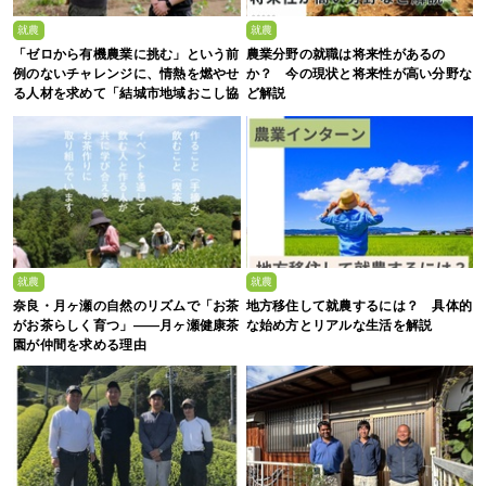
就農
就農
「ゼロから有機農業に挑む」という前
農業分野の就職は将来性があるの
例のないチャレンジに、情熱を燃やせ
か？ 今の現状と将来性が高い分野な
る人材を求めて「結城市地域おこし協
ど解説
力隊募集」
就農
就農
奈良・月ヶ瀬の自然のリズムで「お茶
地方移住して就農するには？ 具体的
がお茶らしく育つ」――月ヶ瀬健康茶
な始め方とリアルな生活を解説
園が仲間を求める理由