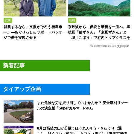
就農
就農
就農するなら、支援がそろう福島市
京丹波から、伝統と革新を一皿へ。黒
へ。—あぐりっしゅサポートパッケー
枝豆「紫ずきん」「京夏ずきん」と
ジで夢を実現させる—
「堀川ごぼう」で府内トップクラスを
誇る、株式会社新田農園
Recommended by
新着記事
タイアップ企画
まだ危険な刃を振り回していませんか？ 安全草刈りツー
ルの決定版「SuperカルマーPRO」
8月は高値の山が分散：ほうれんそう・きゅうり（通
し）、はくさい（前半）、トマト（後半）【青果市況情