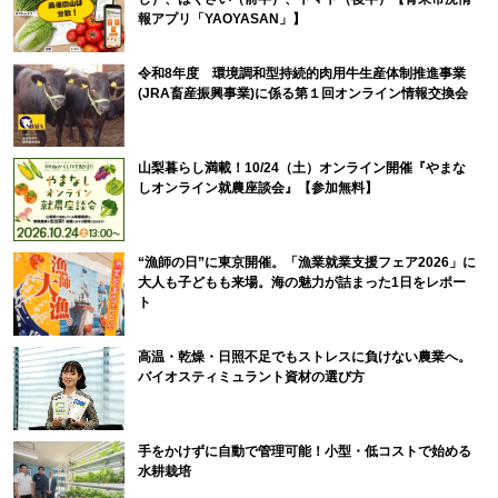
報アプリ「YAOYASAN」】
令和8年度 環境調和型持続的肉用牛生産体制推進事業
(JRA畜産振興事業)に係る第１回オンライン情報交換会
山梨暮らし満載！10/24（土）オンライン開催『やまな
しオンライン就農座談会』【参加無料】
“漁師の日”に東京開催。「漁業就業支援フェア2026」に
大人も子どもも来場。海の魅力が詰まった1日をレポー
ト
高温・乾燥・日照不足でもストレスに負けない農業へ。
バイオスティミュラント資材の選び方
手をかけずに自動で管理可能！小型・低コストで始める
水耕栽培