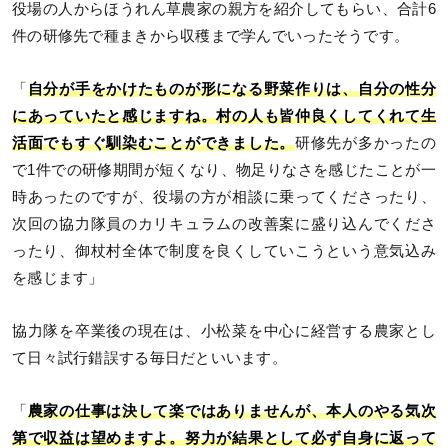
役場の人からほうれん草農家の親方を紹介してもらい、合計6
件の研修先で種まきから収穫まで学んでいったそうです。
「
自分が手をかけたものが形になる野菜作りは、自分の性分
にあっていたと感じますね。村の人も皆仲良くしてくれて生
活面でもすぐ馴染むことができました。
研修先が多かったの
で1件での研修期間が短くなり、物足りなさを感じたことが一
時あったのですが、役場の方が相談に乗ってくださったり、
次回の協力隊員のカリキュラムの改善案に盛り込んでくださ
ったり、御杖村全体で制度を良くしていこうという意気込み
を感じます」
協力隊を卒業後の現在は、小松菜を中心に経営する農家とし
て日々試行錯誤する毎日だといいます。
「
農家の仕事は決して楽ではありませんが、本人のやる気次
第で収益は望めますよ。努力が結果として必ず自身に返って