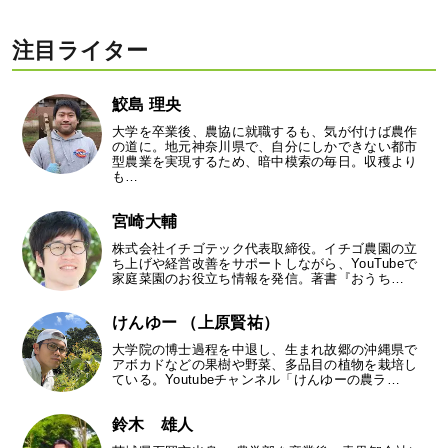
注目ライター
鮫島 理央
大学を卒業後、農協に就職するも、気が付けば農作
の道に。地元神奈川県で、自分にしかできない都市
型農業を実現するため、暗中模索の毎日。収穫より
も…
宮崎大輔
株式会社イチゴテック代表取締役。イチゴ農園の立
ち上げや経営改善をサポートしながら、YouTubeで
家庭菜園のお役立ち情報を発信。著書『おうち…
けんゆー （上原賢祐）
大学院の博士過程を中退し、生まれ故郷の沖縄県で
アボカドなどの果樹や野菜、多品目の植物を栽培し
ている。Youtubeチャンネル「けんゆーの農ラ…
鈴木 雄人