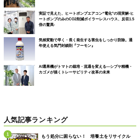
実証で見えた、ヒートポンプエアコン“電化”の現実解-ヒ
ートポンプのみのCO2削減ボイラーレスハウス、反収1.5
倍の驚異-
気候変動で早く・長く発生する害虫をしっかり防除。通
年使える気門封鎖剤『フーモン』
AI選果機がトマトの栽培・流通を変える―シブヤ精機・
カゴメが描くトレーサビリティ改革の未来
人気記事ランキング
もう処分に困らない！ 培養土をリサイクル