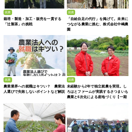
就農
就農
栽培・製造・加工・販売を一貫する
「自給自足の代行」を掲げて。未来に
「辻製茶」の挑戦
つながる農業に挑む、株式会社中嶋農
園
就農
就農
農業業界への就職はキツい？ 農業法
未経験から2年で独立就農を実現。し
人選びで失敗しないポイントなど解説
ろはとファームが実践するさつまいも
農業と6次化による産地づくり【一期
生募集】