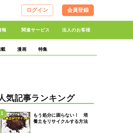
ログイン
会員登録
情報
関連サービス
法人のお客様
連載
漫画
特集
人気記事ランキング
もう処分に困らない！ 培
養土をリサイクルする方法