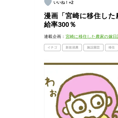
+2
漫画「宮崎に移住した
給率300％
連載企画：
宮崎に移住した農家の嫁日
イチゴ
新規就農
施設園芸
移住