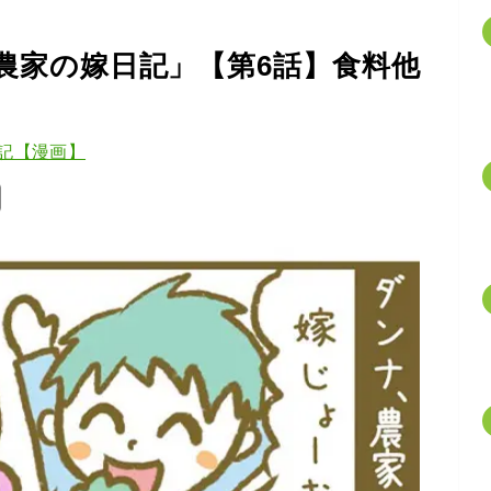
農家の嫁日記」【第6話】食料他
記【漫画】