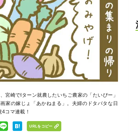
め、宮崎でIターン就農したいちご農家の「たいぴー」
漫画家の嫁じょ「あかねまる」。夫婦のドタバタな日
覚4コマ連載！
URLをコピー