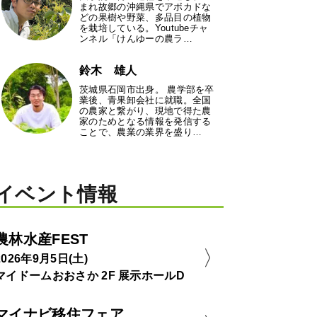
まれ故郷の沖縄県でアボカドな
どの果樹や野菜、多品目の植物
を栽培している。Youtubeチャ
ンネル「けんゆーの農ラ…
鈴木 雄人
茨城県石岡市出身。 農学部を卒
業後、青果卸会社に就職。全国
の農家と繋がり、現地で得た農
家のためとなる情報を発信する
ことで、農業の業界を盛り…
イベント情報
農林水産FEST
2026年9月5日(土)
マイドームおおさか 2F 展示ホールD
マイナビ移住フェア