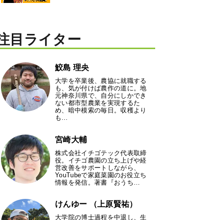
注目ライター
鮫島 理央
大学を卒業後、農協に就職する
も、気が付けば農作の道に。地
元神奈川県で、自分にしかでき
ない都市型農業を実現するた
め、暗中模索の毎日。収穫より
も…
宮崎大輔
株式会社イチゴテック代表取締
役。イチゴ農園の立ち上げや経
営改善をサポートしながら、
YouTubeで家庭菜園のお役立ち
情報を発信。著書『おうち…
けんゆー （上原賢祐）
大学院の博士過程を中退し、生