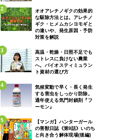
オオアレチノギクの効果的
な駆除方法とは。アレチノ
ギク・ヒメムカシヨモギと
の違いや、発生原因・予防
対策を解説
高温・乾燥・日照不足でも
ストレスに負けない農業
へ。バイオスティミュラン
ト資材の選び方
気候変動で早く・長く発生
する害虫をしっかり防除。
通年使える気門封鎖剤『フ
ーモン』
【マンガ】ハンターガール
の害獣日誌《第9話》いのち
と向き合う解体現場(後編)