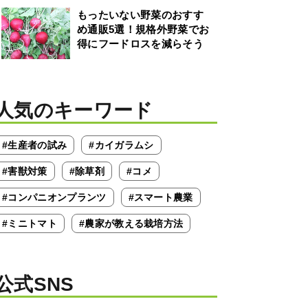
もったいない野菜のおすす
め通販5選！規格外野菜でお
得にフードロスを減らそう
人気のキーワード
#生産者の試み
#カイガラムシ
#害獣対策
#除草剤
#コメ
#コンパニオンプランツ
#スマート農業
#ミニトマト
#農家が教える栽培方法
公式SNS