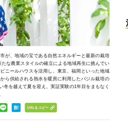
平市が、地域の宝である自然エネルギーと最新の栽培
、新たな農業スタイルの確立による地域再生に挑んでい
たビニールハウスを活用し、東京、福岡といった地域
所から供給される熱水を暖房に利用したバジル栽培の
い冬を越えて夏を迎え、実証実験の1年目をまもなく
。
URLをコピー