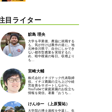
注目ライター
鮫島 理央
大学を卒業後、農協に就職する
も、気が付けば農作の道に。地
元神奈川県で、自分にしかでき
ない都市型農業を実現するた
め、暗中模索の毎日。収穫より
も…
宮崎大輔
株式会社イチゴテック代表取締
役。イチゴ農園の立ち上げや経
営改善をサポートしながら、
YouTubeで家庭菜園のお役立ち
情報を発信。著書『おうち…
けんゆー （上原賢祐）
大学院の博士過程を中退し、生