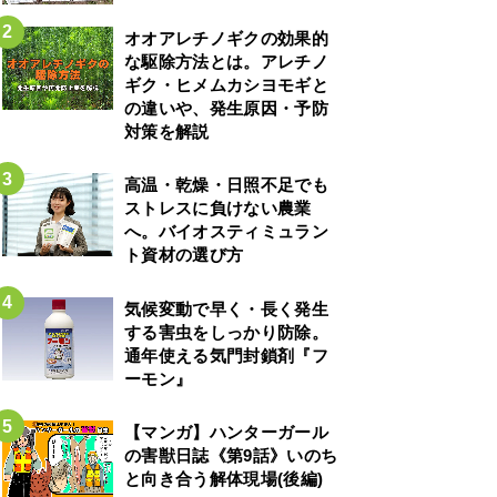
オオアレチノギクの効果的
な駆除方法とは。アレチノ
ギク・ヒメムカシヨモギと
の違いや、発生原因・予防
対策を解説
高温・乾燥・日照不足でも
ストレスに負けない農業
へ。バイオスティミュラン
ト資材の選び方
気候変動で早く・長く発生
する害虫をしっかり防除。
通年使える気門封鎖剤『フ
ーモン』
【マンガ】ハンターガール
の害獣日誌《第9話》いのち
と向き合う解体現場(後編)