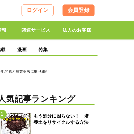
ログイン
会員登録
情報
関連サービス
法人のお客様
連載
漫画
特集
放棄地問題と農業振興に取り組む
人気記事ランキング
もう処分に困らない！ 培
養土をリサイクルする方法