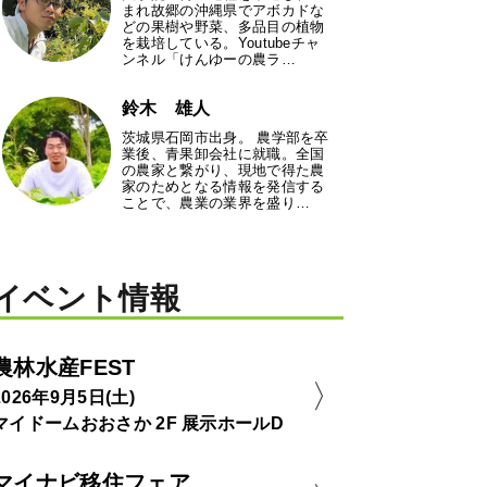
まれ故郷の沖縄県でアボカドな
どの果樹や野菜、多品目の植物
を栽培している。Youtubeチャ
ンネル「けんゆーの農ラ…
鈴木 雄人
茨城県石岡市出身。 農学部を卒
業後、青果卸会社に就職。全国
の農家と繋がり、現地で得た農
家のためとなる情報を発信する
ことで、農業の業界を盛り…
イベント情報
農林水産FEST
2026年9月5日(土)
マイドームおおさか 2F 展示ホールD
マイナビ移住フェア