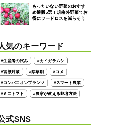
もったいない野菜のおすす
め通販5選！規格外野菜でお
得にフードロスを減らそう
人気のキーワード
#生産者の試み
#カイガラムシ
#害獣対策
#除草剤
#コメ
#コンパニオンプランツ
#スマート農業
#ミニトマト
#農家が教える栽培方法
公式SNS