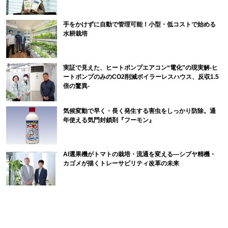
手をかけずに自動で管理可能！小型・低コストで始める
水耕栽培
実証で見えた、ヒートポンプエアコン“電化”の現実解-ヒ
ートポンプのみのCO2削減ボイラーレスハウス、反収1.5
倍の驚異-
気候変動で早く・長く発生する害虫をしっかり防除。通
年使える気門封鎖剤『フーモン』
AI選果機がトマトの栽培・流通を変える―シブヤ精機・
カゴメが描くトレーサビリティ改革の未来