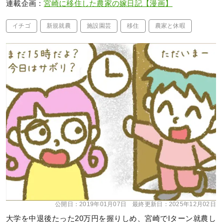
連載企画：
宮崎に移住した農家の嫁日記【漫画】
イチゴ
新規就農
施設園芸
移住
農家と休暇
公開日：
2019年01月07日
最終更新日：
2025年12月02日
大学を中退後たった20万円を握りしめ、宮崎でIターン就農し