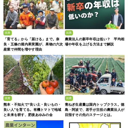
就農
就農
「育てる」から「届ける」まで。奈
農業法人の新卒年収は低い？ 平均相
良・五條の堀内果実園が、果物の六次
場や年収を上げる方法まで解説
産業で仲間を増やす理由
就農
就農
熊本・不知火で“良い土・良いもの・
青ねぎ生産量は国内トップクラス。徳
良い人”を育てる。有機トマトで地域
島・阿波で、若手が主役の農業法人が
と未来を耕す、肥後あゆみの会
目指すその先のステージとは。