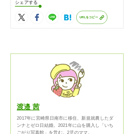
シェアする
URLをコピー
渡邉 茜
2017年に宮崎県日南市に移住、新規就農したダ
ンナとゼロ日結婚。2021年に山を購入し「いち
ごがり写真館」を営む。2児のママ。