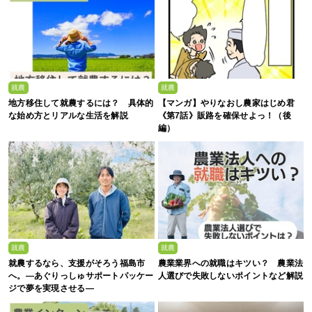
就農
就農
地方移住して就農するには？ 具体的
【マンガ】やりなおし農家はじめ君
な始め方とリアルな生活を解説
《第7話》販路を確保せよっ！（後
編）
就農
就農
就農するなら、支援がそろう福島市
農業業界への就職はキツい？ 農業法
へ。—あぐりっしゅサポートパッケー
人選びで失敗しないポイントなど解説
ジで夢を実現させる—