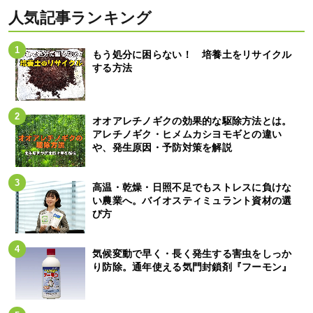
人気記事ランキング
もう処分に困らない！ 培養土をリサイクル
する方法
オオアレチノギクの効果的な駆除方法とは。
アレチノギク・ヒメムカシヨモギとの違い
や、発生原因・予防対策を解説
高温・乾燥・日照不足でもストレスに負けな
い農業へ。バイオスティミュラント資材の選
び方
気候変動で早く・長く発生する害虫をしっか
り防除。通年使える気門封鎖剤『フーモン』