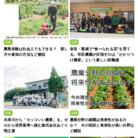
就農
就農
農業体験は社会人でもできる？ 探し
奈良・葛城で“食べられる花”を育て
方や参加の方法など解説
る。寺田農園が目指すのは「かかりつ
け農家」という新しい距離感
就農
就農
木津川から「カッコいい農業」を。ゼ
農業分野の就職は将来性があるの
ロから世界基準へ挑む株式会社あぐり
か？ 今の現状と将来性が高い分野な
翔之屋
ど解説