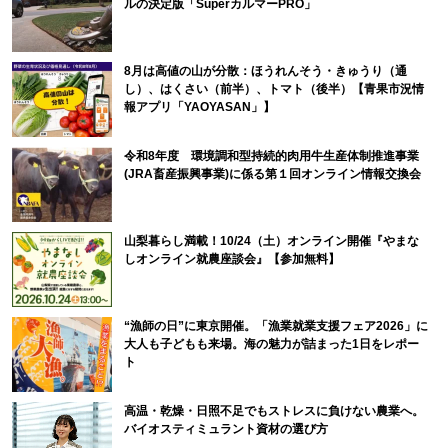
ルの決定版「SuperカルマーPRO」
8月は高値の山が分散：ほうれんそう・きゅうり（通
し）、はくさい（前半）、トマト（後半）【青果市況情
報アプリ「YAOYASAN」】
令和8年度 環境調和型持続的肉用牛生産体制推進事業
(JRA畜産振興事業)に係る第１回オンライン情報交換会
山梨暮らし満載！10/24（土）オンライン開催『やまな
しオンライン就農座談会』【参加無料】
“漁師の日”に東京開催。「漁業就業支援フェア2026」に
大人も子どもも来場。海の魅力が詰まった1日をレポー
ト
高温・乾燥・日照不足でもストレスに負けない農業へ。
バイオスティミュラント資材の選び方