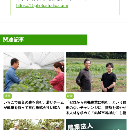
https://15photostudio.com/
関連記事
就農
就農
いちごで奈良の農を育む。若いチーム
「ゼロから有機農業に挑む」という前
が裁量を持って挑む株式会社UEDA
例のないチャレンジに、情熱を燃やせ
る人材を求めて「結城市地域おこし協
力隊募集」