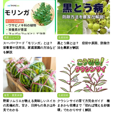
農業ニュース
生産技術
スーパーフード「モリンガ」とは？
黒とう病とは？ 症状や原因、防除方
栄養素や活用法、家庭菜園の方法など
法を農家が解説
を解説
食育・農業体験
生産技術
野菜ソムリエが教える美味しいスイカ
クウシンサイの育て方完全ガイド 種
の見極め方。甘さ、日持ちの良さは外
まきから収穫まで「切れば増える好循
見でわかる
環」でわかりやすく解説