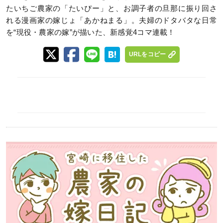
たいちご農家の「たいぴー」と、お調子者の旦那に振り回さ
れる漫画家の嫁じょ「あかねまる」。夫婦のドタバタな日常
を“現役・農家の嫁”が描いた、新感覚4コマ連載！
URLをコピー