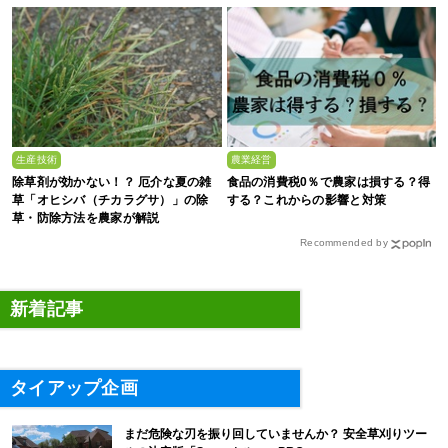
生産技術
農業経営
除草剤が効かない！？ 厄介な夏の雑
食品の消費税0％で農家は損する？得
草「オヒシバ（チカラグサ）」の除
する？これからの影響と対策
草・防除方法を農家が解説
Recommended by
新着記事
タイアップ企画
まだ危険な刃を振り回していませんか？ 安全草刈りツー