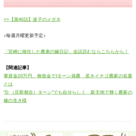
>>【第40話】迷子のメガネ
♪毎週月曜更新予定♪
「宮崎に移住した農家の嫁日記」全話読むならこちらから！
【関連記事】
軍資金20万円、無借金でIターン就農 若きイチゴ農家の名案
とは
“D （旦那都合）ターン”でも自分らしく 新天地で輝く農家の
嫁の生き様