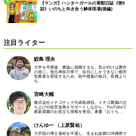
【マンガ】ハンターガールの害獣日誌《第9
話》いのちと向き合う解体現場(後編)
注目ライター
鮫島 理央
大学を卒業後、農協に就職するも、気が付けば農作
の道に。地元神奈川県で、自分にしかできない都市
型農業を実現するため、暗中模索の毎日。収穫より
も…
宮崎大輔
株式会社イチゴテック代表取締役。イチゴ農園の立
ち上げや経営改善をサポートしながら、YouTubeで
家庭菜園のお役立ち情報を発信。著書『おうち…
けんゆー （上原賢祐）
大学院の博士過程を中退し、生まれ故郷の沖縄県で