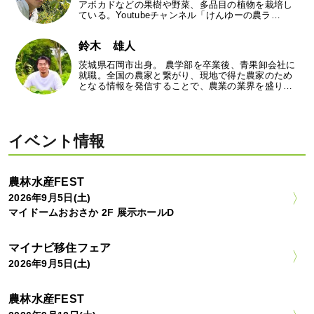
アボカドなどの果樹や野菜、多品目の植物を栽培し
ている。Youtubeチャンネル「けんゆーの農ラ…
鈴木 雄人
茨城県石岡市出身。 農学部を卒業後、青果卸会社に
就職。全国の農家と繋がり、現地で得た農家のため
となる情報を発信することで、農業の業界を盛り…
イベント情報
農林水産FEST
2026年9月5日(土)
マイドームおおさか 2F 展示ホールD
マイナビ移住フェア
2026年9月5日(土)
農林水産FEST