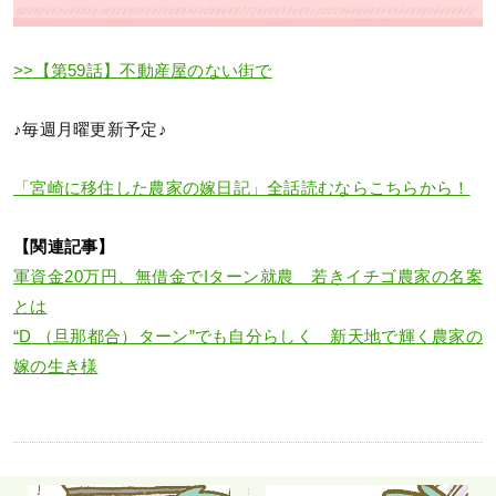
>>【第59話】不動産屋のない街で
♪毎週月曜更新予定♪
「宮崎に移住した農家の嫁日記」全話読むならこちらから！
【関連記事】
軍資金20万円、無借金でIターン就農 若きイチゴ農家の名案
とは
“D （旦那都合）ターン”でも自分らしく 新天地で輝く農家の
嫁の生き様