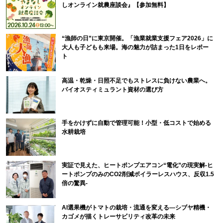
しオンライン就農座談会』【参加無料】
“漁師の日”に東京開催。「漁業就業支援フェア2026」に
大人も子どもも来場。海の魅力が詰まった1日をレポー
ト
高温・乾燥・日照不足でもストレスに負けない農業へ。
バイオスティミュラント資材の選び方
手をかけずに自動で管理可能！小型・低コストで始める
水耕栽培
実証で見えた、ヒートポンプエアコン“電化”の現実解-ヒ
ートポンプのみのCO2削減ボイラーレスハウス、反収1.5
倍の驚異-
AI選果機がトマトの栽培・流通を変える―シブヤ精機・
カゴメが描くトレーサビリティ改革の未来