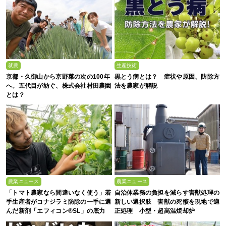
就農
生産技術
京都・久御山から京野菜の次の100年
黒とう病とは？ 症状や原因、防除方
へ。五代目が紡ぐ、株式会社村田農園
法を農家が解説
とは？
農業ニュース
農業ニュース
「トマト農家なら間違いなく使う」若
自治体業務の負担を減らす害獣処理の
手生産者がコナジラミ防除の一手に選
新しい選択肢 害獣の死骸を現地で適
んだ新剤「エフィコン®SL」の底力
正処理 小型・超高温焼却炉
『ACE0.5型』