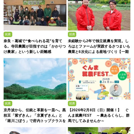
就農
就農
奈良・葛城で“食べられる花”を育て
未経験から2年で独立就農を実現。し
る。寺田農園が目指すのは「かかりつ
ろはとファームが実践するさつまいも
け農家」という新しい距離感
農業と6次化による産地づくり【一期
生募集】
就農
就農
京丹波から、伝統と革新を一皿へ。黒
【2026年2月8日（日）開催！】 ぐ
枝豆「紫ずきん」「京夏ずきん」と
んま就農FEST ～農あるくらし、群
「堀川ごぼう」で府内トップクラスを
馬でしてみませんか～
誇る、株式会社新田農園