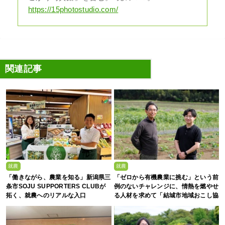
https://15photostudio.com/
関連記事
就農
就農
「働きながら、農業を知る」新潟県三
「ゼロから有機農業に挑む」という前
条市SOJU SUPPORTERS CLUBが
例のないチャレンジに、情熱を燃やせ
拓く、就農へのリアルな入口
る人材を求めて「結城市地域おこし協
力隊募集」