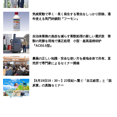
気候変動で早く・長く発生する害虫をしっかり防除。通
年使える気門封鎖剤『フーモン』
自治体業務の負担を減らす害獣処理の新しい選択肢 害
獣の死骸を現地で適正処理 小型・超高温焼却炉
『ACE0.5型』
農薬の正しい知識・安全な使い方を産地全体で共有。直
売所で専門家によるセミナー開催
【8月19日19：30～】23世紀へ繋ぐ「自立経営」と「脱
炭素」の真髄セミナー