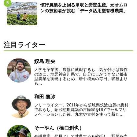
慣行農業を上回る単収と安定生産。元オムロ
ンの技術者が挑む「データ活用型有機農業」
注目ライター
鮫島 理央
大学を卒業後、農協に就職するも、気が付けば農作
の道に。地元神奈川県で、自分にしかできない都市
型農業を実現するため、暗中模索の毎日。収穫より
も…
和田 義弥
フリーライター。2011年から茨城県筑波山麓の農村
で暮らし、昭和初期建築の古民家をDIYでセルフリ
ノベーションした後、丸太や古材を使って新た…
そーやん（橋口創也）
有機農家二代目として就農するも挫折し、野菜を売