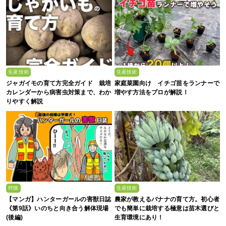
生産技術
生産技術
ジャガイモの育て方完全ガイド 栽培
家庭菜園向け イチゴ苗をランナーで
カレンダーから病害虫対策まで、わか
増やす方法をプロが解説！
りやすく解説
狩猟
生産技術
【マンガ】ハンターガールの害獣日誌
農家が教えるバナナの育て方。初心者
《第9話》いのちと向き合う解体現場
でも簡単に栽培する極意は苗木選びと
(後編)
生育環境にあり！