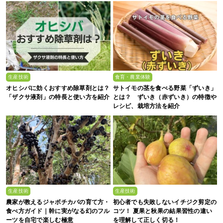
生産技術
食育・農業体験
オヒシバに効くおすすめ除草剤とは？
サトイモの茎を食べる野菜「ずいき」
「ザクサ液剤」の特長と使い方を紹介
とは？ ずいき（赤ずいき）の特徴や
レシピ、栽培方法を紹介
生産技術
生産技術
農家が教えるジャボチカバの育て方・
初心者でも失敗しないイチジク剪定の
食べ方ガイド｜幹に実がなる幻のフル
コツ！ 夏果と秋果の結果習性の違い
ーツを自宅で楽しむ極意
を理解して正しく切る！