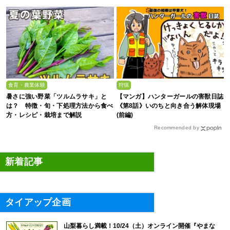
食育・農業体験
狩猟
暑さに強い野菜「ツルムラサキ」と
【マンガ】ハンターガールの害獣日誌
は？ 特徴・旬・下処理方法から食べ
《第8話》いのちと向き合う解体現場
方・レシピ・栽培まで解説
(前編)
Recommended by
新着記事
タイアップ企画
山梨暮らし満載！10/24（土）オンライン開催『やまな