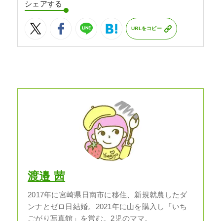
シェアする
URLをコピー
渡邉 茜
2017年に宮崎県日南市に移住、新規就農したダ
ンナとゼロ日結婚。2021年に山を購入し「いち
ごがり写真館」を営む。2児のママ。