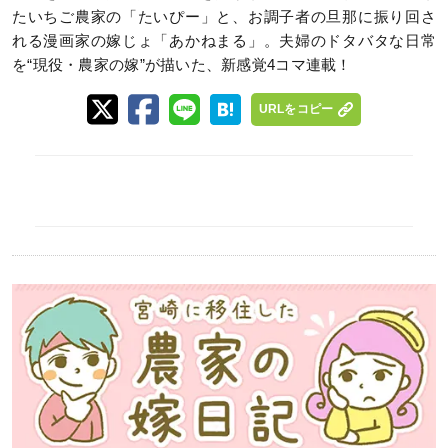
たいちご農家の「たいぴー」と、お調子者の旦那に振り回さ
れる漫画家の嫁じょ「あかねまる」。夫婦のドタバタな日常
を“現役・農家の嫁”が描いた、新感覚4コマ連載！
URLをコピー