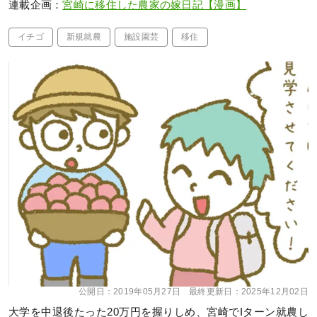
連載企画：
宮崎に移住した農家の嫁日記【漫画】
イチゴ
新規就農
施設園芸
移住
公開日：
2019年05月27日
最終更新日：
2025年12月02日
大学を中退後たった20万円を握りしめ、宮崎でIターン就農し