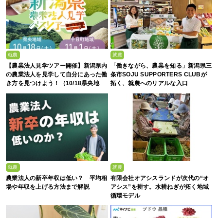
就農
就農
【農業法人見学ツアー開催】新潟県内
「働きながら、農業を知る」新潟県三
の農業法人を見学して自分にあった働
条市SOJU SUPPORTERS CLUBが
き方を見つけよう！（10/18県央地
拓く、就農へのリアルな入口
域・11/1十日町地域）
就農
就農
農業法人の新卒年収は低い？ 平均相
有限会社オアシスランドが次代の“オ
場や年収を上げる方法まで解説
アシス”を耕す。水耕ねぎが拓く地域
循環モデル