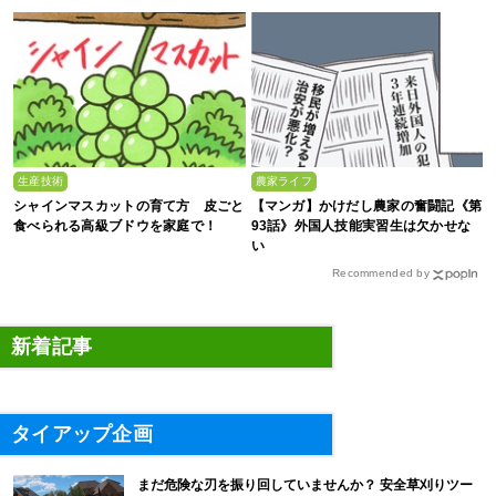
生産技術
農家ライフ
シャインマスカットの育て方 皮ごと
【マンガ】かけだし農家の奮闘記《第
食べられる高級ブドウを家庭で！
93話》外国人技能実習生は欠かせな
い
Recommended by
新着記事
タイアップ企画
まだ危険な刃を振り回していませんか？ 安全草刈りツー