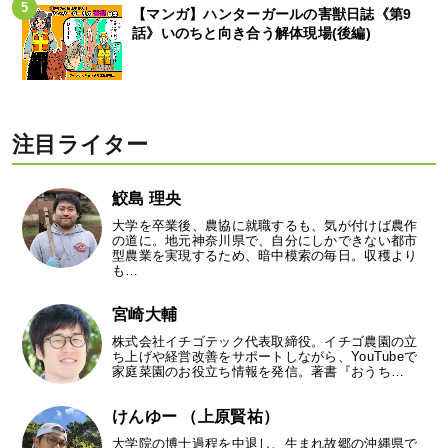
【マンガ】ハンターガールの害獣日誌《第9
話》いのちと向き合う解体現場(後編)
注目ライター
鮫島 理央
大学を卒業後、農協に就職するも、気が付けば農作
の道に。地元神奈川県で、自分にしかできない都市
型農業を実現するため、暗中模索の毎日。収穫より
も…
宮崎大輔
株式会社イチゴテック代表取締役。イチゴ農園の立
ち上げや経営改善をサポートしながら、YouTubeで
家庭菜園のお役立ち情報を発信。著書『おうち…
けんゆー （上原賢祐）
大学院の博士過程を中退し、生まれ故郷の沖縄県で