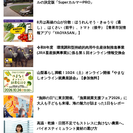
ルの決定版「SuperカルマーPRO」
8月は高値の山が分散：ほうれんそう・きゅうり（通
し）、はくさい（前半）、トマト（後半）【青果市況情
報アプリ「YAOYASAN」】
令和8年度 環境調和型持続的肉用牛生産体制推進事業
(JRA畜産振興事業)に係る第１回オンライン情報交換会
山梨暮らし満載！10/24（土）オンライン開催『やまな
しオンライン就農座談会』【参加無料】
“漁師の日”に東京開催。「漁業就業支援フェア2026」に
大人も子どもも来場。海の魅力が詰まった1日をレポー
ト
高温・乾燥・日照不足でもストレスに負けない農業へ。
バイオスティミュラント資材の選び方