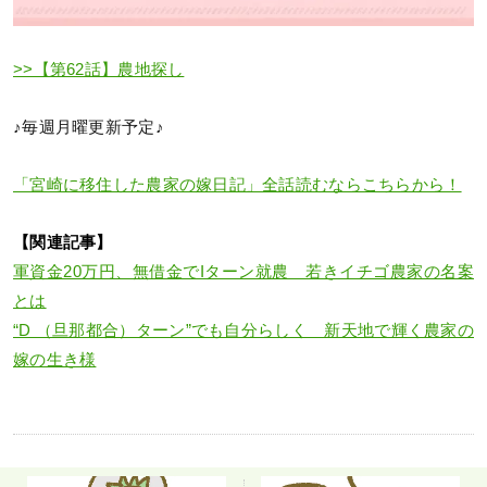
>>【第62話】農地探し
♪毎週月曜更新予定♪
「宮崎に移住した農家の嫁日記」全話読むならこちらから！
【関連記事】
軍資金20万円、無借金でIターン就農 若きイチゴ農家の名案
とは
“D （旦那都合）ターン”でも自分らしく 新天地で輝く農家の
嫁の生き様