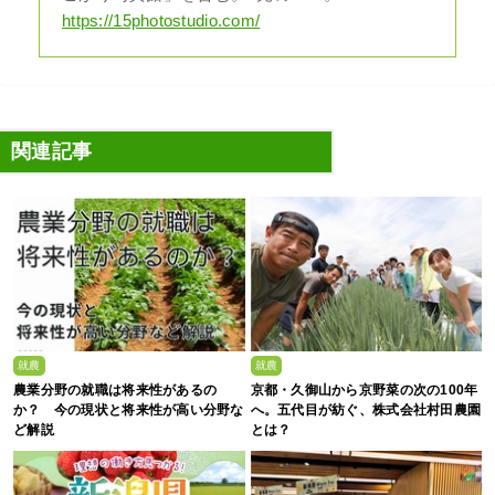
https://15photostudio.com/
関連記事
就農
就農
農業分野の就職は将来性があるの
京都・久御山から京野菜の次の100年
か？ 今の現状と将来性が高い分野な
へ。五代目が紡ぐ、株式会社村田農園
ど解説
とは？