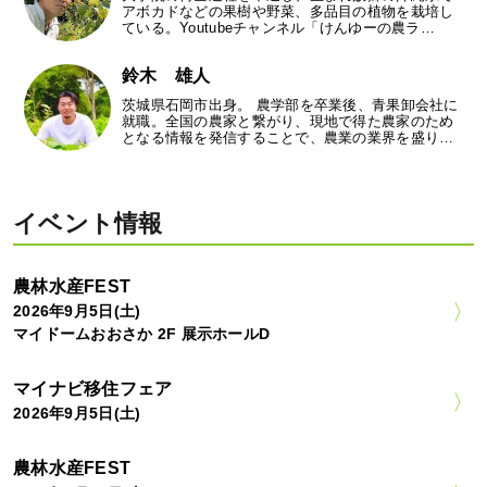
アボカドなどの果樹や野菜、多品目の植物を栽培し
ている。Youtubeチャンネル「けんゆーの農ラ…
鈴木 雄人
茨城県石岡市出身。 農学部を卒業後、青果卸会社に
就職。全国の農家と繋がり、現地で得た農家のため
となる情報を発信することで、農業の業界を盛り…
イベント情報
農林水産FEST
2026年9月5日(土)
マイドームおおさか 2F 展示ホールD
マイナビ移住フェア
2026年9月5日(土)
農林水産FEST