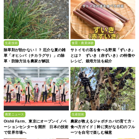
生産技術
食育・農業体験
除草剤が効かない！？ 厄介な夏の雑
サトイモの茎を食べる野菜「ずいき」
草「オヒシバ（チカラグサ）」の除
とは？ ずいき（赤ずいき）の特徴や
草・防除方法を農家が解説
レシピ、栽培方法を紹介
農業ニュース
生産技術
Oishii Farm、東京にオープンイノベ
農家が教えるジャボチカバの育て方・
ーションセンターを開所 日本の技術
食べ方ガイド｜幹に実がなる幻のフル
で世界市場へ
ーツを自宅で楽しむ極意