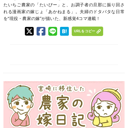
たいちご農家の「たいぴー」と、お調子者の旦那に振り回さ
れる漫画家の嫁じょ「あかねまる」。夫婦のドタバタな日常
を“現役・農家の嫁”が描いた、新感覚4コマ連載！
URLをコピー