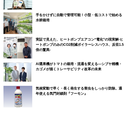
手をかけずに自動で管理可能！小型・低コストで始める
水耕栽培
実証で見えた、ヒートポンプエアコン“電化”の現実解-ヒ
ートポンプのみのCO2削減ボイラーレスハウス、反収1.5
倍の驚異-
AI選果機がトマトの栽培・流通を変える―シブヤ精機・
カゴメが描くトレーサビリティ改革の未来
気候変動で早く・長く発生する害虫をしっかり防除。通
年使える気門封鎖剤『フーモン』