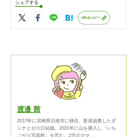
シェアする
URLをコピー
渡邉 茜
2017年に宮崎県日南市に移住、新規就農したダ
ンナとゼロ日結婚。2021年に山を購入し「いち
ごがり写真館」を営む。2児のママ。