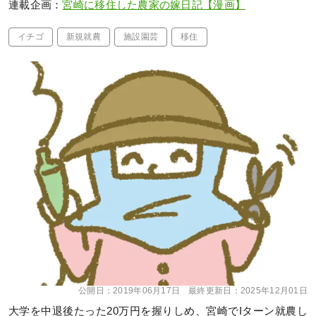
連載企画：
宮崎に移住した農家の嫁日記【漫画】
イチゴ
新規就農
施設園芸
移住
公開日：
2019年06月17日
最終更新日：
2025年12月01日
大学を中退後たった20万円を握りしめ、宮崎でIターン就農し