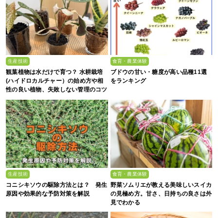
生産技術
食育・農業体験
観葉植物は水だけで育つ？ 水耕栽培
ブドウの甘い・糖度が高い品種11選
(ハイドロカルチャー）の始め方や相
をランキング
性の良い植物、失敗しない管理のコツ
まで徹底解説
生産技術
食育・農業体験
コニシキソウの駆除方法とは？ 発生
野菜ソムリエが教える美味しいスイカ
原因や効果的な予防対策を解説
の見極め方。甘さ、日持ちの良さは外
見でわかる