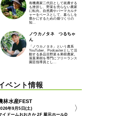
有機農家二代目として就農する
も挫折し、野菜を売らない農家
に転向。自然農やパーマカルチ
ャーをベースとして、暮らしを
豊かにするための畑づくりの
知…
ノウカノタネ つるちゃ
ん
「ノウカノタネ」という農系
YouTuber、Podcasterとして活
動する多品目野菜＆果樹農家。
落葉果樹を専門にフリーランス
園芸指導員とし…
イベント情報
農林水産FEST
2026年9月5日(土)
マイドームおおさか 2F 展示ホールD