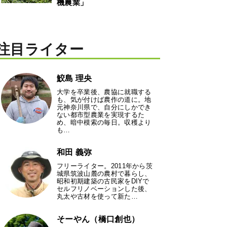
機農業」
注目ライター
鮫島 理央
大学を卒業後、農協に就職する
も、気が付けば農作の道に。地
元神奈川県で、自分にしかでき
ない都市型農業を実現するた
め、暗中模索の毎日。収穫より
も…
和田 義弥
フリーライター。2011年から茨
城県筑波山麓の農村で暮らし、
昭和初期建築の古民家をDIYで
セルフリノベーションした後、
丸太や古材を使って新た…
そーやん（橋口創也）