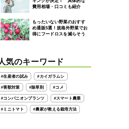
キングが決定！ 具体的な
費用相場・口コミも紹介
もったいない野菜のおすす
め通販5選！規格外野菜でお
得にフードロスを減らそう
人気のキーワード
#生産者の試み
#カイガラムシ
#害獣対策
#除草剤
#コメ
#コンパニオンプランツ
#スマート農業
#ミニトマト
#農家が教える栽培方法