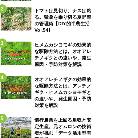
トマトは見切り、ナスは粘
る。猛暑を乗り切る夏野菜
の管理術【DIY的半農生活
Vol.54】
ヒメムカシヨモギの効果的
な駆除方法とは。オオアレ
チノギクとの違いや、発生
原因・予防対策を解説
オオアレチノギクの効果的
な駆除方法とは。アレチノ
ギク・ヒメムカシヨモギと
の違いや、発生原因・予防
対策を解説
慣行農業を上回る単収と安
定生産。元オムロンの技術
者が挑む「データ活用型有