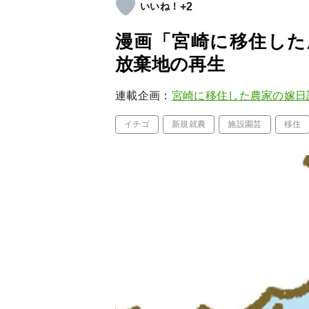
+2
漫画「宮崎に移住した
放棄地の再生
連載企画：
宮崎に移住した農家の嫁日
イチゴ
新規就農
施設園芸
移住