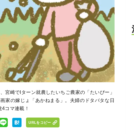
め、宮崎でIターン就農したいちご農家の「たいぴー」
漫画家の嫁じょ「あかねまる」。夫婦のドタバタな日
覚4コマ連載！
URLをコピー