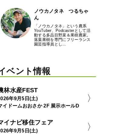
ノウカノタネ つるちゃ
ん
「ノウカノタネ」という農系
YouTuber、Podcasterとして活
動する多品目野菜＆果樹農家。
落葉果樹を専門にフリーランス
園芸指導員とし…
イベント情報
農林水産FEST
2026年9月5日(土)
マイドームおおさか 2F 展示ホールD
マイナビ移住フェア
2026年9月5日(土)