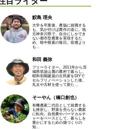
注目ライター
鮫島 理央
大学を卒業後、農協に就職する
も、気が付けば農作の道に。地
元神奈川県で、自分にしかでき
ない都市型農業を実現するた
め、暗中模索の毎日。収穫より
も…
和田 義弥
フリーライター。2011年から茨
城県筑波山麓の農村で暮らし、
昭和初期建築の古民家をDIYで
セルフリノベーションした後、
丸太や古材を使って新た…
そーやん（橋口創也）
有機農家二代目として就農する
も挫折し、野菜を売らない農家
に転向。自然農やパーマカルチ
ャーをベースとして、暮らしを
豊かにするための畑づくりの
知…