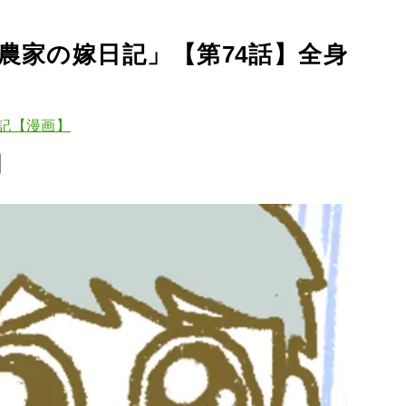
農家の嫁日記」【第74話】全身
記【漫画】