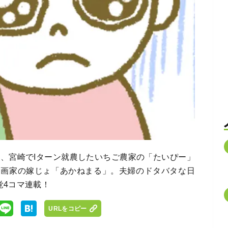
め、宮崎でIターン就農したいちご農家の「たいぴー」
漫画家の嫁じょ「あかねまる」。夫婦のドタバタな日
覚4コマ連載！
URLをコピー