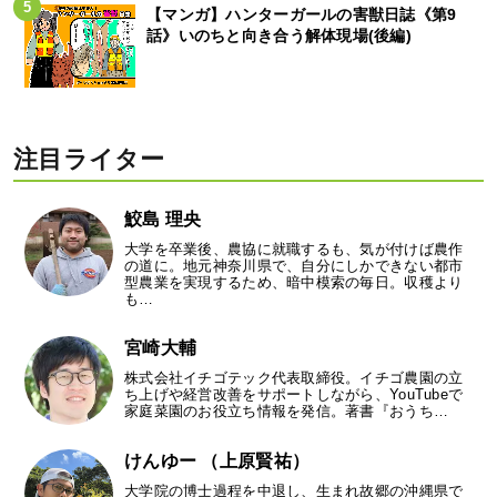
【マンガ】ハンターガールの害獣日誌《第9
話》いのちと向き合う解体現場(後編)
注目ライター
鮫島 理央
大学を卒業後、農協に就職するも、気が付けば農作
の道に。地元神奈川県で、自分にしかできない都市
型農業を実現するため、暗中模索の毎日。収穫より
も…
宮崎大輔
株式会社イチゴテック代表取締役。イチゴ農園の立
ち上げや経営改善をサポートしながら、YouTubeで
家庭菜園のお役立ち情報を発信。著書『おうち…
けんゆー （上原賢祐）
大学院の博士過程を中退し、生まれ故郷の沖縄県で