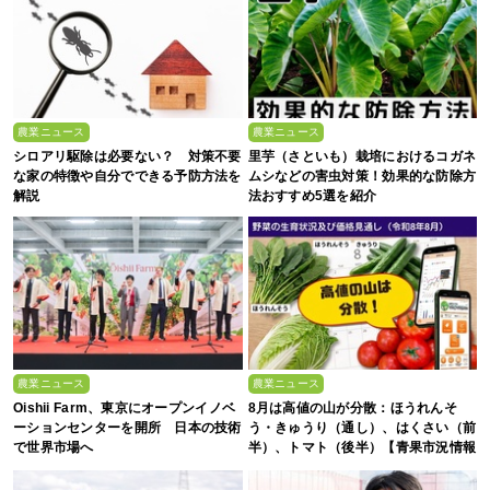
農業ニュース
農業ニュース
シロアリ駆除は必要ない？ 対策不要
里芋（さといも）栽培におけるコガネ
な家の特徴や自分でできる予防方法を
ムシなどの害虫対策！効果的な防除方
解説
法おすすめ5選を紹介
農業ニュース
農業ニュース
Oishii Farm、東京にオープンイノベ
8月は高値の山が分散：ほうれんそ
ーションセンターを開所 日本の技術
う・きゅうり（通し）、はくさい（前
で世界市場へ
半）、トマト（後半）【青果市況情報
アプリ「YAOYASAN」】