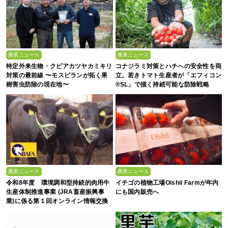
農業ニュース
農業ニュース
特定外来生物・クビアカツヤカミキリ
コナジラミ対策とハチへの安全性を両
対策の最前線 〜モスピランが拓く果
立。若きトマト生産者が「エフィコン
樹害虫防除の現在地〜
®SL」で描く持続可能な防除戦略
農業ニュース
農業ニュース
令和8年度 環境調和型持続的肉用牛
イチゴの植物工場Oishii Farmが年内
生産体制推進事業 (JRA畜産振興事
にも国内販売へ
業)に係る第１回オンライン情報交換
会