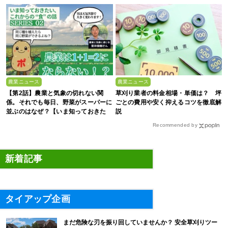
農業ニュース
農業ニュース
【第2話】農業と気象の切れない関
草刈り業者の料金相場・単価は？ 坪
係。それでも毎日、野菜がスーパーに
ごとの費用や安く抑えるコツを徹底解
並ぶのはなぜ？【いま知っておきた
説
い、これからの”食”の話】
Recommended by
新着記事
タイアップ企画
まだ危険な刃を振り回していませんか？ 安全草刈りツー