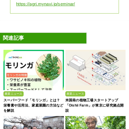
https://agri.mynavi.jp/seminar/
関連記事
農業ニュース
農業ニュース
スーパーフード「モリンガ」とは？
米国発の植物工場スタートアップ
栄養素や活用法、家庭菜園の方法など
「Oishii Farm」が東京に研究拠点開
を解説
設