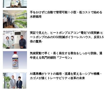
手をかけずに自動で管理可能！小型・低コストで始める
水耕栽培
実証で見えた、ヒートポンプエアコン“電化”の現実解-ヒ
ートポンプのみのCO2削減ボイラーレスハウス、反収1.5
倍の驚異-
気候変動で早く・長く発生する害虫をしっかり防除。通
年使える気門封鎖剤『フーモン』
AI選果機がトマトの栽培・流通を変える―シブヤ精機・
カゴメが描くトレーサビリティ改革の未来