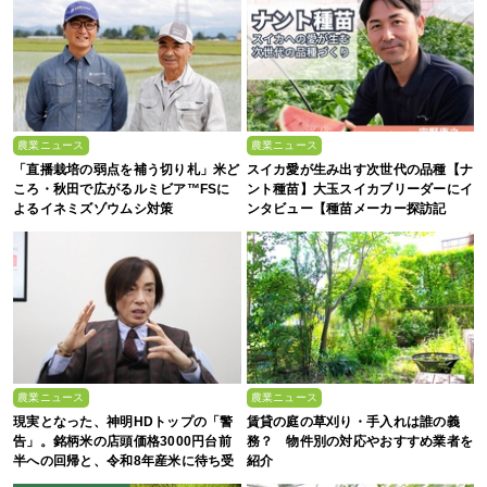
農業ニュース
農業ニュース
「直播栽培の弱点を補う切り札」米ど
スイカ愛が生み出す次世代の品種【ナ
ころ・秋田で広がるルミビア™FSに
ント種苗】大玉スイカブリーダーにイ
よるイネミズゾウムシ対策
ンタビュー【種苗メーカー探訪記
Vol.4】
農業ニュース
農業ニュース
現実となった、神明HDトップの「警
賃貸の庭の草刈り・手入れは誰の義
告」。銘柄米の店頭価格3000円台前
務？ 物件別の対応やおすすめ業者を
半への回帰と、令和8年産米に待ち受
紹介
ける“大暴落”の可能性