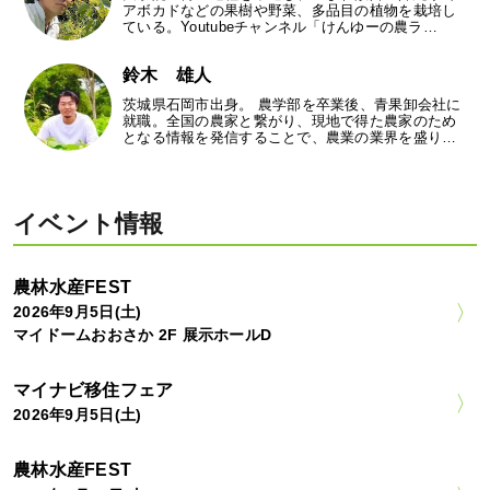
アボカドなどの果樹や野菜、多品目の植物を栽培し
ている。Youtubeチャンネル「けんゆーの農ラ…
鈴木 雄人
茨城県石岡市出身。 農学部を卒業後、青果卸会社に
就職。全国の農家と繋がり、現地で得た農家のため
となる情報を発信することで、農業の業界を盛り…
イベント情報
農林水産FEST
2026年9月5日(土)
マイドームおおさか 2F 展示ホールD
マイナビ移住フェア
2026年9月5日(土)
農林水産FEST