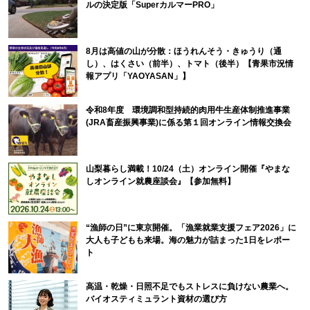
ルの決定版「SuperカルマーPRO」
8月は高値の山が分散：ほうれんそう・きゅうり（通
し）、はくさい（前半）、トマト（後半）【青果市況情
報アプリ「YAOYASAN」】
令和8年度 環境調和型持続的肉用牛生産体制推進事業
(JRA畜産振興事業)に係る第１回オンライン情報交換会
山梨暮らし満載！10/24（土）オンライン開催『やまな
しオンライン就農座談会』【参加無料】
“漁師の日”に東京開催。「漁業就業支援フェア2026」に
大人も子どもも来場。海の魅力が詰まった1日をレポー
ト
高温・乾燥・日照不足でもストレスに負けない農業へ。
バイオスティミュラント資材の選び方