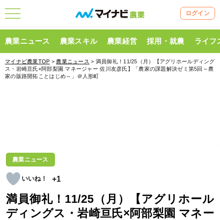
ログイン
農業ニュース
農業スキル
農業経営
採用・就農
ライフ
マイナビ農業TOP
>
農業ニュース
> 満員御礼！11/25（月）【アグリホールディング
ス・岩崎亘氏×阿部梨園 マネージャー 佐川友彦氏】「農家の課題解決ゼミ第5回～農
家の販路開拓ことはじめ～」＠人形町
農業ニュース
+1
満員御礼！11/25（月）【アグリホール
ディングス・岩崎亘氏×阿部梨園 マネー