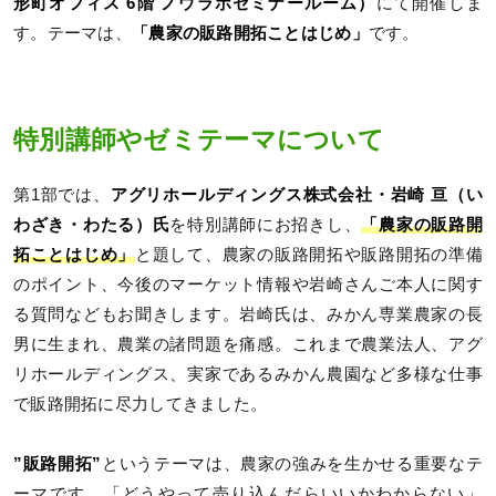
形町オフィス 6階 ノウラボセミナールーム）
にて開催しま
す。テーマは、
「農家の販路開拓ことはじめ」
です。
特別講師やゼミテーマについて
第1部では、
アグリホールディングス株式会社・岩崎 亘（い
わざき・わたる）氏
を特別講師にお招きし、
「農家の販路開
拓ことはじめ」
と題して、農家の販路開拓や販路開拓の準備
のポイント、今後のマーケット情報や岩崎さんご本人に関す
る質問などもお聞きします。岩崎氏は、みかん専業農家の長
男に生まれ、農業の諸問題を痛感。これまで農業法人、アグ
リホールディングス、実家であるみかん農園など多様な仕事
で販路開拓に尽力してきました。
”販路開拓”
というテーマは、農家の強みを生かせる重要なテ
ーマです。「どうやって売り込んだらいいかわからない」