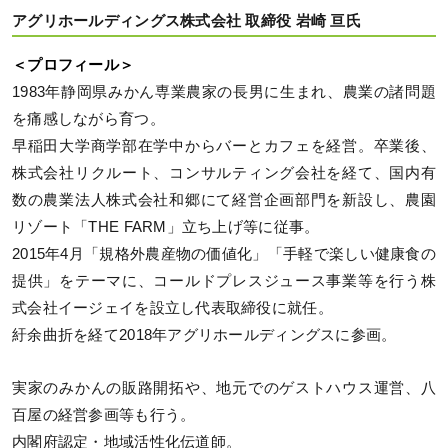
アグリホールディングス株式会社 取締役 岩崎 亘氏
＜プロフィール＞
1983年静岡県みかん専業農家の長男に生まれ、農業の諸問題
を痛感しながら育つ。
早稲田大学商学部在学中からバーとカフェを経営。卒業後、
株式会社リクルート、コンサルティング会社を経て、国内有
数の農業法人株式会社和郷にて経営企画部門を新設し、農園
リゾート「THE FARM」立ち上げ等に従事。
2015年4月「規格外農産物の価値化」「手軽で楽しい健康食の
提供」をテーマに、コールドプレスジュース事業等を行う株
式会社イージェイを設立し代表取締役に就任。
紆余曲折を経て2018年アグリホールディングスに参画。
実家のみかんの販路開拓や、地元でのゲストハウス運営、八
百屋の経営参画等も行う。
内閣府認定・地域活性化伝道師。