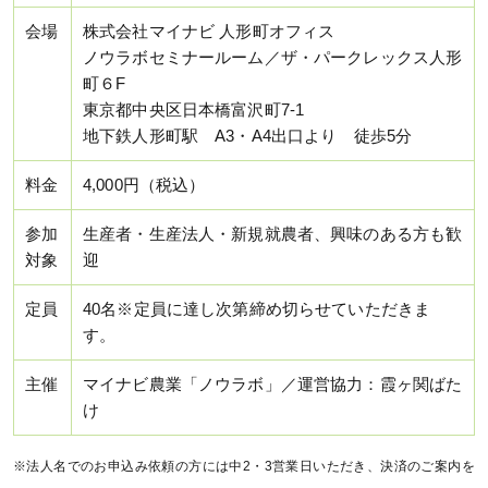
会場
株式会社マイナビ 人形町オフィス
ノウラボセミナールーム／ザ・パークレックス人形
町６F
東京都中央区日本橋富沢町7-1
地下鉄人形町駅 A3・A4出口より 徒歩5分
料金
4,000円（税込）
参加
生産者・生産法人・新規就農者、興味のある方も歓
対象
迎
定員
40名※定員に達し次第締め切らせていただきま
す。
主催
マイナビ農業「ノウラボ」／運営協力：霞ヶ関ばた
け
※法人名でのお申込み依頼の方には中2・3営業日いただき、決済のご案内を