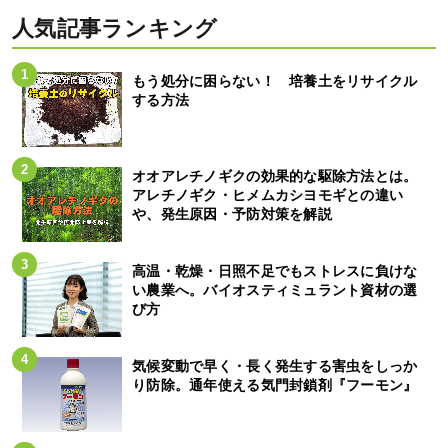
人気記事ランキング
もう処分に困らない！ 培養土をリサイクル
する方法
オオアレチノギクの効果的な駆除方法とは。
アレチノギク・ヒメムカシヨモギとの違い
や、発生原因・予防対策を解説
高温・乾燥・日照不足でもストレスに負けな
い農業へ。バイオスティミュラント資材の選
び方
気候変動で早く・長く発生する害虫をしっか
り防除。通年使える気門封鎖剤『フーモン』