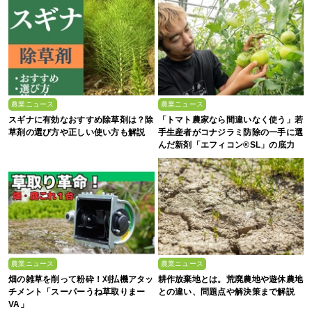
農業ニュース
農業ニュース
スギナに有効なおすすめ除草剤は？除
「トマト農家なら間違いなく使う」若
草剤の選び方や正しい使い方も解説
手生産者がコナジラミ防除の一手に選
んだ新剤「エフィコン®SL」の底力
農業ニュース
農業ニュース
畑の雑草を削って粉砕！刈払機アタッ
耕作放棄地とは。荒廃農地や遊休農地
チメント「スーパーうね草取りまー
との違い、問題点や解決策まで解説
VA」