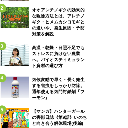
オオアレチノギクの効果的
な駆除方法とは。アレチノ
ギク・ヒメムカシヨモギと
の違いや、発生原因・予防
対策を解説
高温・乾燥・日照不足でも
ストレスに負けない農業
へ。バイオスティミュラン
ト資材の選び方
気候変動で早く・長く発生
する害虫をしっかり防除。
通年使える気門封鎖剤『フ
ーモン』
【マンガ】ハンターガール
の害獣日誌《第9話》いのち
と向き合う解体現場(後編)