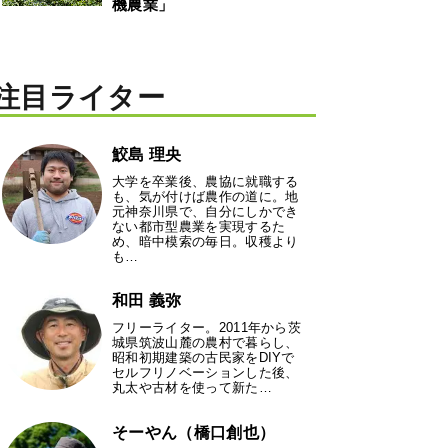
機農業」
注目ライター
鮫島 理央
大学を卒業後、農協に就職する
も、気が付けば農作の道に。地
元神奈川県で、自分にしかでき
ない都市型農業を実現するた
め、暗中模索の毎日。収穫より
も…
和田 義弥
フリーライター。2011年から茨
城県筑波山麓の農村で暮らし、
昭和初期建築の古民家をDIYで
セルフリノベーションした後、
丸太や古材を使って新た…
そーやん（橋口創也）