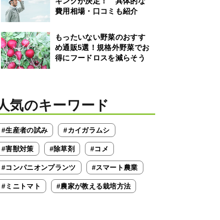
キングが決定！ 具体的な
費用相場・口コミも紹介
もったいない野菜のおすす
め通販5選！規格外野菜でお
得にフードロスを減らそう
人気のキーワード
#生産者の試み
#カイガラムシ
#害獣対策
#除草剤
#コメ
#コンパニオンプランツ
#スマート農業
#ミニトマト
#農家が教える栽培方法