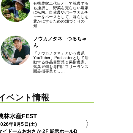
有機農家二代目として就農する
も挫折し、野菜を売らない農家
に転向。自然農やパーマカルチ
ャーをベースとして、暮らしを
豊かにするための畑づくりの
知…
ノウカノタネ つるちゃ
ん
「ノウカノタネ」という農系
YouTuber、Podcasterとして活
動する多品目野菜＆果樹農家。
落葉果樹を専門にフリーランス
園芸指導員とし…
イベント情報
農林水産FEST
2026年9月5日(土)
マイドームおおさか 2F 展示ホールD