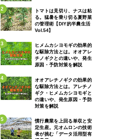
トマトは見切り、ナスは粘
る。猛暑を乗り切る夏野菜
の管理術【DIY的半農生活
Vol.54】
ヒメムカシヨモギの効果的
な駆除方法とは。オオアレ
チノギクとの違いや、発生
原因・予防対策を解説
オオアレチノギクの効果的
な駆除方法とは。アレチノ
ギク・ヒメムカシヨモギと
の違いや、発生原因・予防
対策を解説
慣行農業を上回る単収と安
定生産。元オムロンの技術
者が挑む「データ活用型有