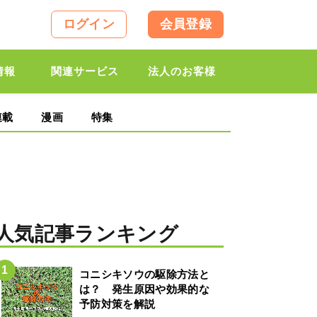
ログイン
会員登録
情報
関連サービス
法人のお客様
連載
漫画
特集
人気記事ランキング
コニシキソウの駆除方法と
は？ 発生原因や効果的な
予防対策を解説