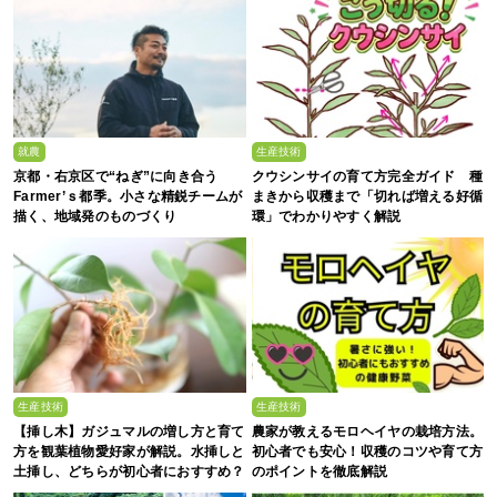
就農
生産技術
京都・右京区で“ねぎ”に向き合う
クウシンサイの育て方完全ガイド 種
Farmer’ｓ都季。小さな精鋭チームが
まきから収穫まで「切れば増える好循
描く、地域発のものづくり
環」でわかりやすく解説
生産技術
生産技術
【挿し木】ガジュマルの増し方と育て
農家が教えるモロヘイヤの栽培方法。
方を観葉植物愛好家が解説。水挿しと
初心者でも安心！収穫のコツや育て方
土挿し、どちらが初心者におすすめ？
のポイントを徹底解説