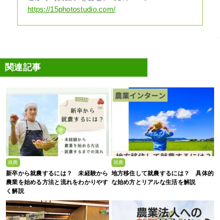
https://15photostudio.com/
関連記事
就農
就農
新卒から就農するには？ 未経験から
地方移住して就農するには？ 具体的
農業を始める方法と流れをわかりやす
な始め方とリアルな生活を解説
く解説