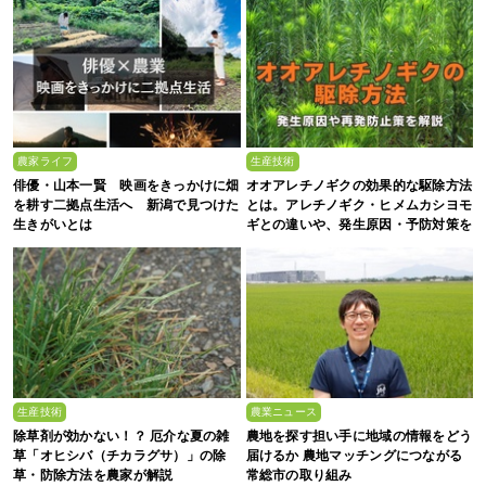
農家ライフ
生産技術
俳優・山本一賢 映画をきっかけに畑
オオアレチノギクの効果的な駆除方法
を耕す二拠点生活へ 新潟で見つけた
とは。アレチノギク・ヒメムカシヨモ
生きがいとは
ギとの違いや、発生原因・予防対策を
解説
生産技術
農業ニュース
除草剤が効かない！？ 厄介な夏の雑
農地を探す担い手に地域の情報をどう
草「オヒシバ（チカラグサ）」の除
届けるか 農地マッチングにつながる
草・防除方法を農家が解説
常総市の取り組み