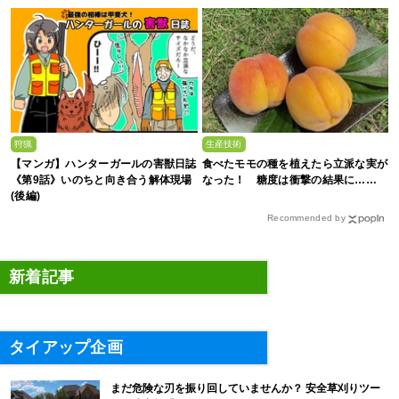
狩猟
生産技術
【マンガ】ハンターガールの害獣日誌
食べたモモの種を植えたら立派な実が
《第9話》いのちと向き合う解体現場
なった！ 糖度は衝撃の結果に……
(後編)
Recommended by
新着記事
タイアップ企画
まだ危険な刃を振り回していませんか？ 安全草刈りツー