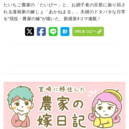
たいちご農家の「たいぴー」と、お調子者の旦那に振り回さ
れる漫画家の嫁じょ「あかねまる」。夫婦のドタバタな日常
を“現役・農家の嫁”が描いた、新感覚4コマ連載！
URLをコピー