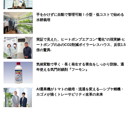
手をかけずに自動で管理可能！小型・低コストで始める
水耕栽培
実証で見えた、ヒートポンプエアコン“電化”の現実解-ヒ
ートポンプのみのCO2削減ボイラーレスハウス、反収1.5
倍の驚異-
気候変動で早く・長く発生する害虫をしっかり防除。通
年使える気門封鎖剤『フーモン』
AI選果機がトマトの栽培・流通を変える―シブヤ精機・
カゴメが描くトレーサビリティ改革の未来