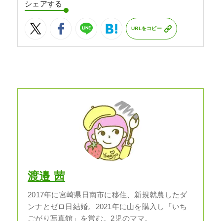
シェアする
URLをコピー
渡邉 茜
2017年に宮崎県日南市に移住、新規就農したダ
ンナとゼロ日結婚。2021年に山を購入し「いち
ごがり写真館」を営む。2児のママ。