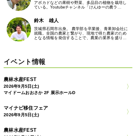
アボカドなどの果樹や野菜、多品目の植物を栽培し
ている。Youtubeチャンネル「けんゆーの農ラ…
鈴木 雄人
茨城県石岡市出身。 農学部を卒業後、青果卸会社に
就職。全国の農家と繋がり、現地で得た農家のため
となる情報を発信することで、農業の業界を盛り…
イベント情報
農林水産FEST
2026年9月5日(土)
マイドームおおさか 2F 展示ホールD
マイナビ移住フェア
2026年9月5日(土)
農林水産FEST