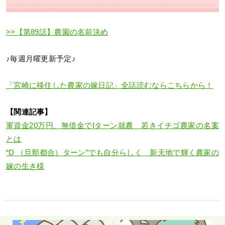
>>【第89話】農園の名前決め
♪毎週月曜更新予定♪
「宮崎に移住した農家の嫁日記」全話読むならこちらから！
【関連記事】
軍資金20万円、無借金でIターン就農 若きイチゴ農家の名案
とは
“D （旦那都合）ターン”でも自分らしく 新天地で輝く農家の
嫁の生き様