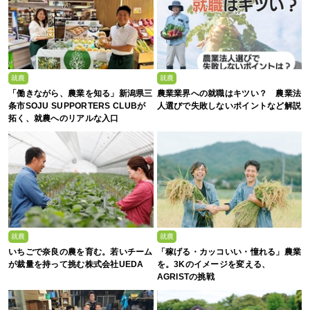
就農
就農
「働きながら、農業を知る」新潟県三
農業業界への就職はキツい？ 農業法
条市SOJU SUPPORTERS CLUBが
人選びで失敗しないポイントなど解説
拓く、就農へのリアルな入口
就農
就農
いちごで奈良の農を育む。若いチーム
「稼げる・カッコいい・憧れる」農業
が裁量を持って挑む株式会社UEDA
を。3Kのイメージを変える、
AGRISTの挑戦