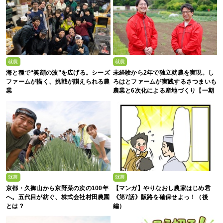
就農
就農
海と種で“笑顔の波”を広げる。シーズ
未経験から2年で独立就農を実現。し
ファームが描く、挑戦が讃えられる農
ろはとファームが実践するさつまいも
業
農業と6次化による産地づくり【一期
生募集】
就農
就農
京都・久御山から京野菜の次の100年
【マンガ】やりなおし農家はじめ君
へ。五代目が紡ぐ、株式会社村田農園
《第7話》販路を確保せよっ！（後
とは？
編）