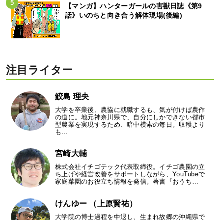
【マンガ】ハンターガールの害獣日誌《第9
話》いのちと向き合う解体現場(後編)
注目ライター
鮫島 理央
大学を卒業後、農協に就職するも、気が付けば農作
の道に。地元神奈川県で、自分にしかできない都市
型農業を実現するため、暗中模索の毎日。収穫より
も…
宮崎大輔
株式会社イチゴテック代表取締役。イチゴ農園の立
ち上げや経営改善をサポートしながら、YouTubeで
家庭菜園のお役立ち情報を発信。著書『おうち…
けんゆー （上原賢祐）
大学院の博士過程を中退し、生まれ故郷の沖縄県で