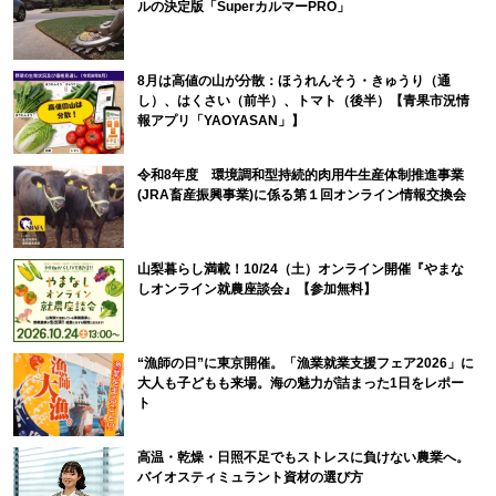
ルの決定版「SuperカルマーPRO」
8月は高値の山が分散：ほうれんそう・きゅうり（通
し）、はくさい（前半）、トマト（後半）【青果市況情
報アプリ「YAOYASAN」】
令和8年度 環境調和型持続的肉用牛生産体制推進事業
(JRA畜産振興事業)に係る第１回オンライン情報交換会
山梨暮らし満載！10/24（土）オンライン開催『やまな
しオンライン就農座談会』【参加無料】
“漁師の日”に東京開催。「漁業就業支援フェア2026」に
大人も子どもも来場。海の魅力が詰まった1日をレポー
ト
高温・乾燥・日照不足でもストレスに負けない農業へ。
バイオスティミュラント資材の選び方