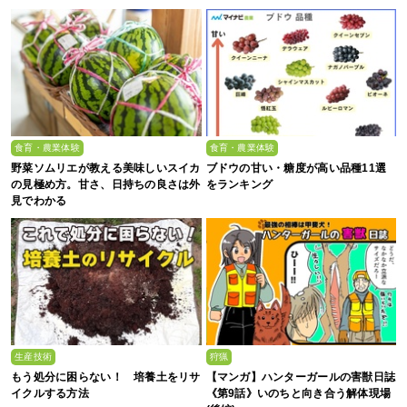
ロベリーエンターテインメント”
募集中】
食育・農業体験
食育・農業体験
野菜ソムリエが教える美味しいスイカ
ブドウの甘い・糖度が高い品種11選
の見極め方。甘さ、日持ちの良さは外
をランキング
見でわかる
生産技術
狩猟
もう処分に困らない！ 培養土をリサ
【マンガ】ハンターガールの害獣日誌
イクルする方法
《第9話》いのちと向き合う解体現場