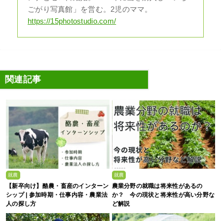
ごがり写真館」を営む。2児のママ。
https://15photostudio.com/
関連記事
就農
就農
【新卒向け】酪農・畜産のインターン
農業分野の就職は将来性があるの
シップ | 参加時期・仕事内容・農業法
か？ 今の現状と将来性が高い分野な
人の探し方
ど解説