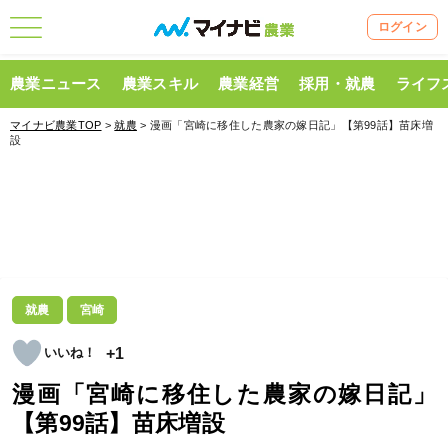
ログイン
農業ニュース
農業スキル
農業経営
採用・就農
ライフ
マイナビ農業TOP
>
就農
> 漫画「宮崎に移住した農家の嫁日記」【第99話】苗床増
設
就農
宮崎
+1
漫画「宮崎に移住した農家の嫁日記」
【第99話】苗床増設