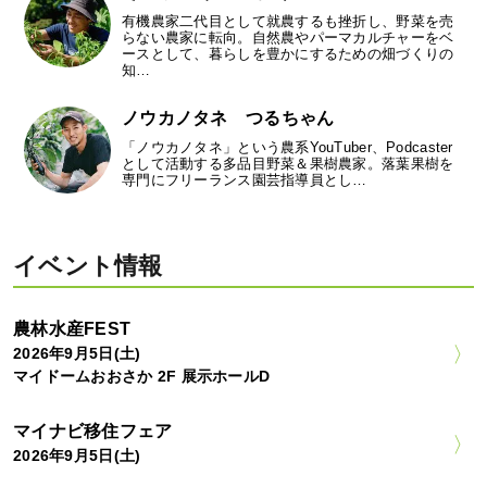
有機農家二代目として就農するも挫折し、野菜を売
らない農家に転向。自然農やパーマカルチャーをベ
ースとして、暮らしを豊かにするための畑づくりの
知…
ノウカノタネ つるちゃん
「ノウカノタネ」という農系YouTuber、Podcaster
として活動する多品目野菜＆果樹農家。落葉果樹を
専門にフリーランス園芸指導員とし…
イベント情報
農林水産FEST
2026年9月5日(土)
マイドームおおさか 2F 展示ホールD
マイナビ移住フェア
2026年9月5日(土)