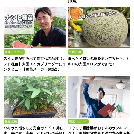
(後編)
農業ニュース
生産技術
スイカ愛が生み出す次世代の品種【ナ
食べたメロンの種をまいてみたら、2
ント種苗】大玉スイカブリーダーにイ
キロの大玉メロンができた！
ンタビュー【種苗メーカー探訪記
Vol.4】
生産技術
農業ニュース
パキラの増やし方完全ガイド！ 挿し
コウモリ駆除業者おすすめランキン
木、接ぎ木、実生。それぞれの手順と
グ！ 害獣駆除業者の選び方や費用相