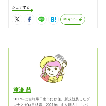
シェアする
URLをコピー
渡邉 茜
2017年に宮崎県日南市に移住、新規就農したダ
ンナとゼロ日結婚。2021年に山を購入し「いち