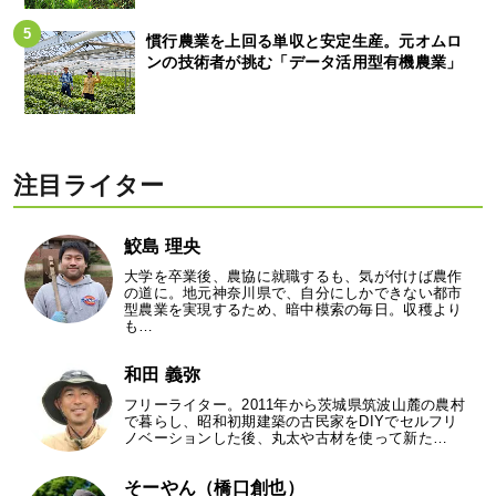
慣行農業を上回る単収と安定生産。元オムロ
ンの技術者が挑む「データ活用型有機農業」
注目ライター
鮫島 理央
大学を卒業後、農協に就職するも、気が付けば農作
の道に。地元神奈川県で、自分にしかできない都市
型農業を実現するため、暗中模索の毎日。収穫より
も…
和田 義弥
フリーライター。2011年から茨城県筑波山麓の農村
で暮らし、昭和初期建築の古民家をDIYでセルフリ
ノベーションした後、丸太や古材を使って新た…
そーやん（橋口創也）