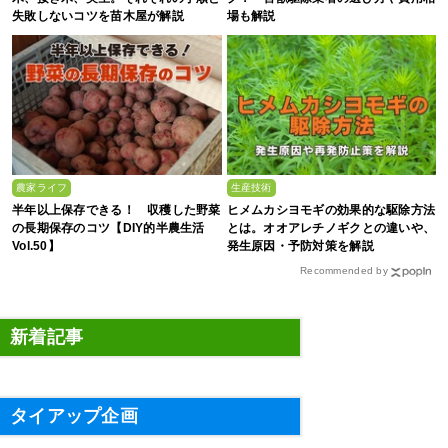
失敗しないコツを苗木屋が解説
場も解説
農家ライフ
生産技術
半年以上保存できる！ 収穫した野菜
ヒメムカシヨモギの効果的な駆除方法
の長期保存のコツ【DIY的半農生活
とは。オオアレチノギクとの違いや、
Vol.50】
発生原因・予防対策を解説
Recommended by
新着記事
タイアップ企画