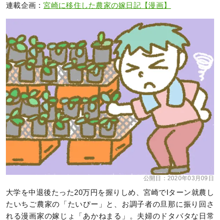
連載企画：
宮崎に移住した農家の嫁日記【漫画】
公開日：
2020年03月09日
大学を中退後たった20万円を握りしめ、宮崎でIターン就農し
たいちご農家の「たいぴー」と、お調子者の旦那に振り回さ
れる漫画家の嫁じょ「あかねまる」。夫婦のドタバタな日常