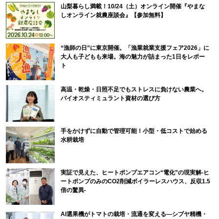
山梨暮らし満載！10/24（土）オンライン開催『やまな
しオンライン就農座談会』【参加無料】
“漁師の日”に東京開催。「漁業就業支援フェア2026」に
大人も子どもも来場。海の魅力が詰まった1日をレポー
ト
高温・乾燥・日照不足でもストレスに負けない農業へ。
バイオスティミュラント資材の選び方
手をかけずに自動で管理可能！小型・低コストで始める
水耕栽培
実証で見えた、ヒートポンプエアコン“電化”の現実解-ヒ
ートポンプのみのCO2削減ボイラーレスハウス、反収1.5
倍の驚異-
AI選果機がトマトの栽培・流通を変える―シブヤ精機・