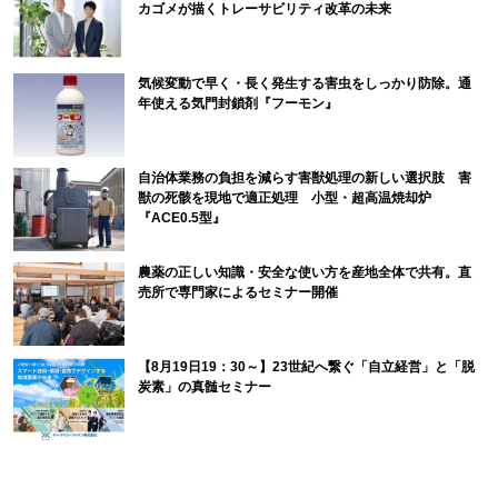
カゴメが描くトレーサビリティ改革の未来
気候変動で早く・長く発生する害虫をしっかり防除。通
年使える気門封鎖剤『フーモン』
自治体業務の負担を減らす害獣処理の新しい選択肢 害
獣の死骸を現地で適正処理 小型・超高温焼却炉
『ACE0.5型』
農薬の正しい知識・安全な使い方を産地全体で共有。直
売所で専門家によるセミナー開催
【8月19日19：30～】23世紀へ繋ぐ「自立経営」と「脱
炭素」の真髄セミナー