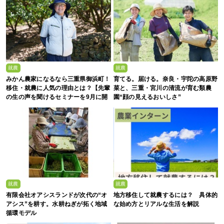
就農
就農
みかん農家になるなら三重県御浜町！
育てる。届ける。奈良・宇陀の高原野
移住・就農に人気の理由とは？【先輩
菜と、三重・宮川の清流が育む類農
の生の声を聞けるセミナーを9月に開
園“顔の見えるおいしさ”
催】
就農
就農
有限会社オアシスランドが次代の“オ
地方移住して就農するには？ 具体的
アシス”を耕す。水耕ねぎが拓く地域
な始め方とリアルな生活を解説
循環モデル