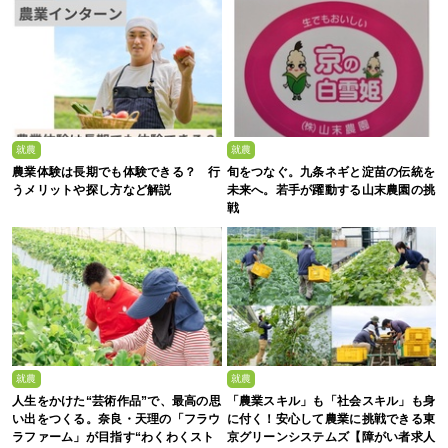
就農
就農
農業体験は長期でも体験できる？ 行
旬をつなぐ。九条ネギと淀苗の伝統を
うメリットや探し方など解説
未来へ。若手が躍動する山末農園の挑
戦
就農
就農
人生をかけた“芸術作品”で、最高の思
「農業スキル」も「社会スキル」も身
い出をつくる。奈良・天理の「フラウ
に付く！安心して農業に挑戦できる東
ラファーム」が目指す“わくわくスト
京グリーンシステムズ【障がい者求人