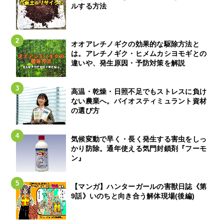
ルする方法
オオアレチノギクの効果的な駆除方法と
は。アレチノギク・ヒメムカシヨモギとの
違いや、発生原因・予防対策を解説
高温・乾燥・日照不足でもストレスに負け
ない農業へ。バイオスティミュラント資材
の選び方
気候変動で早く・長く発生する害虫をしっ
かり防除。通年使える気門封鎖剤『フーモ
ン』
【マンガ】ハンターガールの害獣日誌《第
9話》いのちと向き合う解体現場(後編)