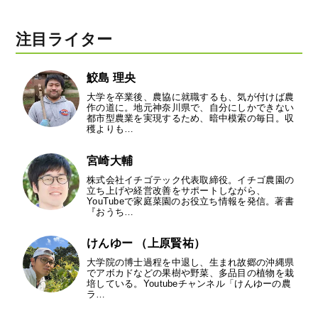
注目ライター
鮫島 理央
大学を卒業後、農協に就職するも、気が付けば農
作の道に。地元神奈川県で、自分にしかできない
都市型農業を実現するため、暗中模索の毎日。収
穫よりも…
宮崎大輔
株式会社イチゴテック代表取締役。イチゴ農園の
立ち上げや経営改善をサポートしながら、
YouTubeで家庭菜園のお役立ち情報を発信。著書
『おうち…
けんゆー （上原賢祐）
大学院の博士過程を中退し、生まれ故郷の沖縄県
でアボカドなどの果樹や野菜、多品目の植物を栽
培している。Youtubeチャンネル「けんゆーの農
ラ…