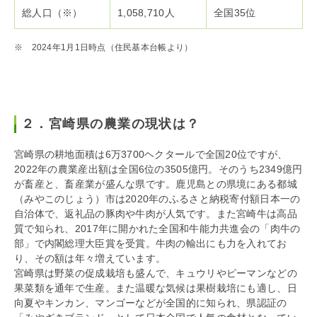
総人口（※）
1,058,710人
全国35位
※ 2024年1月1日時点（住民基本台帳より）
２．宮崎県の農業の現状は？
宮崎県の耕地面積は6万3700ヘクタールで全国20位ですが、
2022年の農業産出額は全国6位の3505億円。そのうち2349億円
が畜産と、畜産業が盛んな県です。鹿児島との県境にある都城
（みやこのじょう）市は2020年のふるさと納税寄付額日本一の
自治体で、返礼品の豚肉や牛肉が人気です。また宮崎牛は高品
質で知られ、2017年に開かれた全国和牛能力共進会の「肉牛の
部」で内閣総理大臣賞を受賞。牛肉の輸出にも力を入れてお
り、その額は年々増えています。
宮崎県は野菜の促成栽培も盛んで、キュウリやピーマンなどの
果菜類を通年で生産。また温暖な気候は果樹栽培にも適し、日
向夏やキンカン、マンゴーなどが全国的に知られ、県認証の