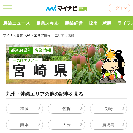
ログイン
農業ニュース
農業スキル
農業経営
採用・就農
ライフ
マイナビ農業TOP
>
エリア情報
> エリア：宮崎
九州・沖縄エリアの他の記事を見る
福岡
佐賀
長崎
熊本
大分
鹿児島