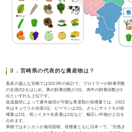
３．宮崎県の代表的な農産物は？
畜産の盛んな宮崎では2023年の統計で、ブロイラーの飼養羽数
の全国2位をはじめ、豚の飼養頭数が2位、肉牛の飼養頭数が3
位といずれも上位です。
促成栽培によって通年栽培が可能な果菜類の収穫量では、2022
年はキュウリが全国1位、ピーマンは2位。さらにサトイモの収
穫量は2位、乾シイタケ生産量は2位など、幅広い作物が上位を
占めます。
果物ではキンカンが栽培面積、収穫量ともに日本一で、“完熟き