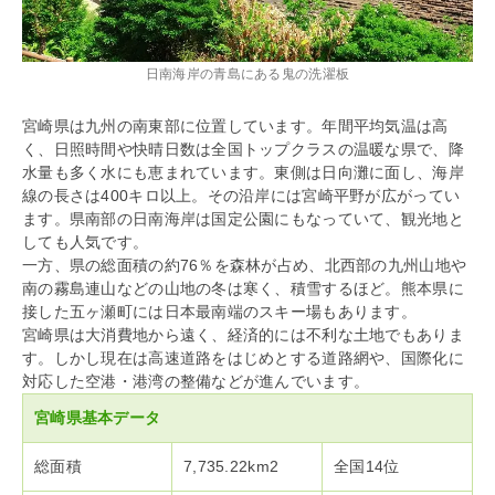
日南海岸の青島にある鬼の洗濯板
宮崎県は九州の南東部に位置しています。年間平均気温は高
く、日照時間や快晴日数は全国トップクラスの温暖な県で、降
水量も多く水にも恵まれています。東側は日向灘に面し、海岸
線の長さは400キロ以上。その沿岸には宮崎平野が広がってい
ます。県南部の日南海岸は国定公園にもなっていて、観光地と
しても人気です。
一方、県の総面積の約76％を森林が占め、北西部の九州山地や
南の霧島連山などの山地の冬は寒く、積雪するほど。熊本県に
接した五ヶ瀬町には日本最南端のスキー場もあります。
宮崎県は大消費地から遠く、経済的には不利な土地でもありま
す。しかし現在は高速道路をはじめとする道路網や、国際化に
対応した空港・港湾の整備などが進んでいます。
宮崎県基本データ
総面積
7,735.22km2
全国14位