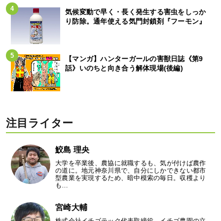
気候変動で早く・長く発生する害虫をしっか
り防除。通年使える気門封鎖剤『フーモン』
【マンガ】ハンターガールの害獣日誌《第9
話》いのちと向き合う解体現場(後編)
注目ライター
鮫島 理央
大学を卒業後、農協に就職するも、気が付けば農作
の道に。地元神奈川県で、自分にしかできない都市
型農業を実現するため、暗中模索の毎日。収穫より
も…
宮崎大輔
株式会社イチゴテック代表取締役。イチゴ農園の立