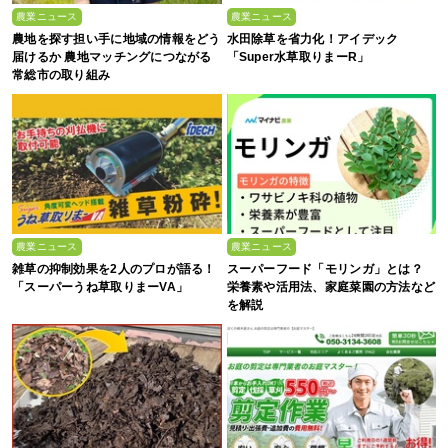
農業ニュース
農業ニュース
農地を探す担い手に地域の情報をどう
水田除草を省力化！アイデック
届けるか 農地マッチングにつながる
「Super水草取りまーR」
常総市の取り組み
農業ニュース
農業ニュース
雑草の抑制効果を2人のプロが語る！
スーパーフード「モリンガ」とは？
「スーパーうね草取りまーVA」
栄養素や活用法、家庭菜園の方法など
を解説