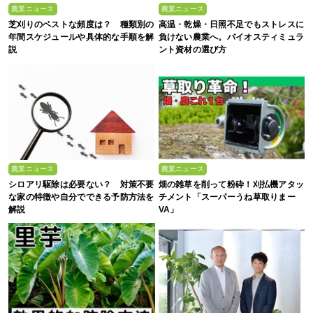
農業ニュース
農業ニュース
芝刈りのベストな頻度は？ 種類別の
高温・乾燥・日照不足でもストレスに
年間スケジュールや具体的な手順を解
負けない農業へ。バイオスティミュラ
説
ント資材の選び方
農業ニュース
農業ニュース
シロアリ駆除は必要ない？ 対策不要
畑の雑草を削って粉砕！刈払機アタッ
な家の特徴や自分でできる予防方法を
チメント「スーパーうね草取りまー
解説
VA」