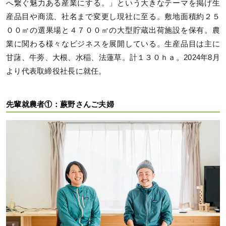
へ繋ぐ魅力ある産業にする。」という大きなテーマを掲げ生
産品目や商流、社名まで変更し現社に至る。敷地面積約２５
００㎡の選果場と４７００㎡の大型貯蔵出荷施設を保有。農
業に関わる様々なビジネスを展開している。生産品目は主に
甘藷、牛蒡、大根、水稲、法蓮草。計１３０ｈａ。2024年8月
より代表取締役社長に就任。
先輩就農者①：蕨野さんご夫婦