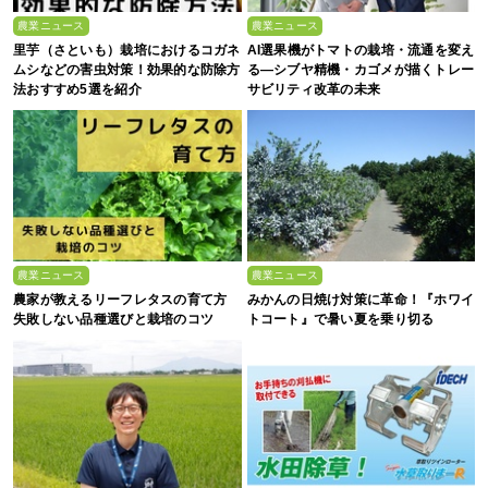
農業ニュース
農業ニュース
里芋（さといも）栽培におけるコガネ
AI選果機がトマトの栽培・流通を変え
ムシなどの害虫対策！効果的な防除方
る―シブヤ精機・カゴメが描くトレー
法おすすめ5選を紹介
サビリティ改革の未来
農業ニュース
農業ニュース
農家が教えるリーフレタスの育て方
みかんの日焼け対策に革命！『ホワイ
失敗しない品種選びと栽培のコツ
トコート』で暑い夏を乗り切る