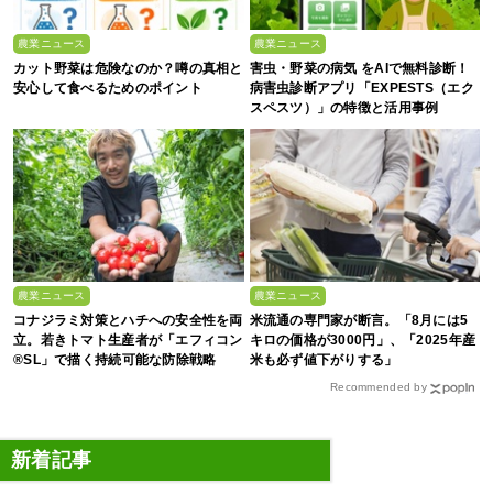
農業ニュース
農業ニュース
カット野菜は危険なのか？噂の真相と
害虫・野菜の病気 をAIで無料診断！
安心して食べるためのポイント
病害虫診断アプリ「EXPESTS（エク
スペスツ）」の特徴と活用事例
農業ニュース
農業ニュース
コナジラミ対策とハチへの安全性を両
米流通の専門家が断言。「8月には5
立。若きトマト生産者が「エフィコン
キロの価格が3000円」、「2025年産
®SL」で描く持続可能な防除戦略
米も必ず値下がりする」
Recommended by
新着記事