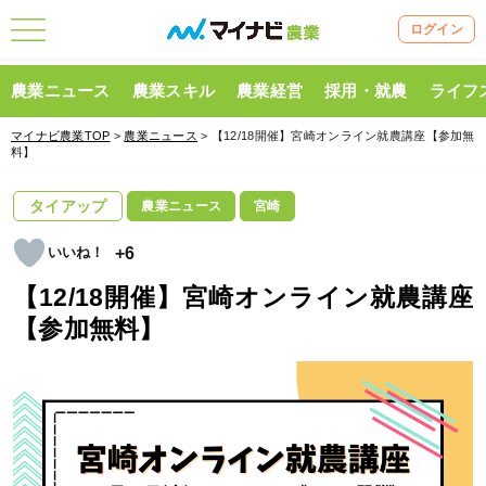
ログイン
農業ニュース
農業スキル
農業経営
採用・就農
ライフ
マイナビ農業TOP
>
農業ニュース
> 【12/18開催】宮崎オンライン就農講座【参加無
料】
タイアップ
農業ニュース
宮崎
+6
【12/18開催】宮崎オンライン就農講座
【参加無料】