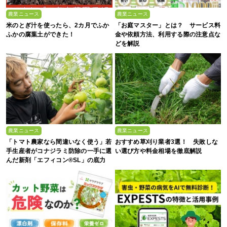
農業ニュース
農業ニュース
米のとぎ汁を使ったら、2カ月でふか
「お庭マスター」とは？ サービス料
ふかの腐葉土ができた！
金や依頼方法、利用する際の注意点な
どを解説
農業ニュース
農業ニュース
「トマト農家なら間違いなく使う」若
おすすめ草刈り業者3選！ 失敗しな
手生産者がコナジラミ防除の一手に選
い選び方や料金相場を徹底解説
んだ新剤「エフィコン®SL」の底力