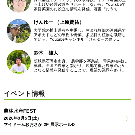
ち上げや経営改善をサポートしながら、YouTubeで
家庭菜園のお役立ち情報を発信。著書『おうち…
けんゆー （上原賢祐）
大学院の博士過程を中退し、生まれ故郷の沖縄県で
アボカドなどの果樹や野菜、多品目の植物を栽培し
ている。Youtubeチャンネル「けんゆーの農ラ…
鈴木 雄人
茨城県石岡市出身。 農学部を卒業後、青果卸会社に
就職。全国の農家と繋がり、現地で得た農家のため
となる情報を発信することで、農業の業界を盛り…
イベント情報
農林水産FEST
2026年9月5日(土)
マイドームおおさか 2F 展示ホールD