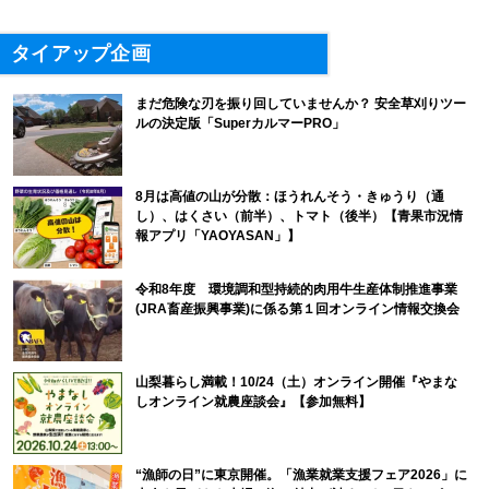
タイアップ企画
まだ危険な刃を振り回していませんか？ 安全草刈りツー
ルの決定版「SuperカルマーPRO」
8月は高値の山が分散：ほうれんそう・きゅうり（通
し）、はくさい（前半）、トマト（後半）【青果市況情
報アプリ「YAOYASAN」】
令和8年度 環境調和型持続的肉用牛生産体制推進事業
(JRA畜産振興事業)に係る第１回オンライン情報交換会
山梨暮らし満載！10/24（土）オンライン開催『やまな
しオンライン就農座談会』【参加無料】
“漁師の日”に東京開催。「漁業就業支援フェア2026」に