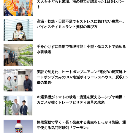
大人も子どもも来場。海の魅力が詰まった1日をレポー
ト
高温・乾燥・日照不足でもストレスに負けない農業へ。
バイオスティミュラント資材の選び方
手をかけずに自動で管理可能！小型・低コストで始める
水耕栽培
実証で見えた、ヒートポンプエアコン“電化”の現実解-ヒ
ートポンプのみのCO2削減ボイラーレスハウス、反収1.5
倍の驚異-
AI選果機がトマトの栽培・流通を変える―シブヤ精機・
カゴメが描くトレーサビリティ改革の未来
気候変動で早く・長く発生する害虫をしっかり防除。通
年使える気門封鎖剤『フーモン』