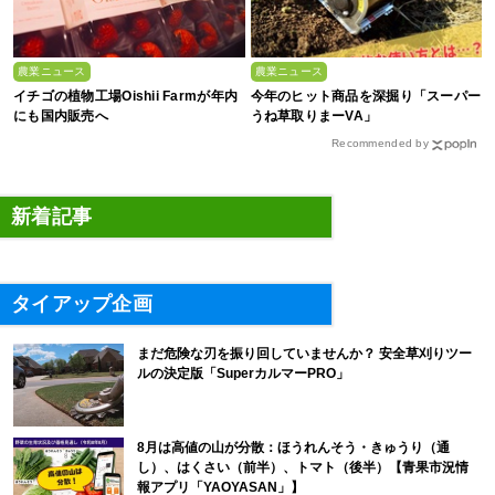
農業ニュース
農業ニュース
イチゴの植物工場Oishii Farmが年内
今年のヒット商品を深掘り「スーパー
にも国内販売へ
うね草取りまーVA」
Recommended by
新着記事
タイアップ企画
まだ危険な刃を振り回していませんか？ 安全草刈りツー
ルの決定版「SuperカルマーPRO」
8月は高値の山が分散：ほうれんそう・きゅうり（通
し）、はくさい（前半）、トマト（後半）【青果市況情
報アプリ「YAOYASAN」】