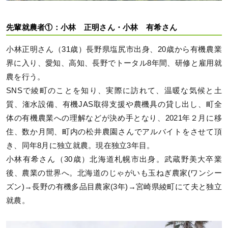
先輩就農者①：小林 正明さん・小林 有希さん
小林正明さん（31歳）長野県塩尻市出身、20歳から有機農業
界に入り、愛知、高知、長野でトータル8年間、研修と雇用就
農を行う。
SNSで綾町のことを知り、実際に訪れて、温暖な気候と土
質、潅水設備、有機JAS取得支援や農機具の貸し出し、町全
体の有機農業への理解などが決め手となり、2021年２月に移
住、数か月間、町内の松井農園さんでアルバイトをさせて頂
き、同年8月に独立就農。現在独立3年目。
小林有希さん（30歳）北海道札幌市出身。武蔵野美大卒業
後、農業の世界へ。北海道のじゃがいも玉ねぎ農家(ワンシー
ズン)→長野の有機多品目農家(3年)→宮崎県綾町にて夫と独立
就農。