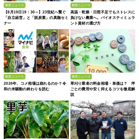
農業ニュース
農業ニュース
【8月19日19：30～】23世紀へ繋ぐ
高温・乾燥・日照不足でもストレスに
「自立経営」と「脱炭素」の真髄セミ
負けない農業へ。バイオスティミュラ
ナー
ント資材の選び方
農業ニュース
農業ニュース
2026年、コメ相場は崩れるのか？令
草刈り業者の料金相場・単価は？ 坪
和の米騒動の終わりを読む
ごとの費用や安く抑えるコツを徹底解
説