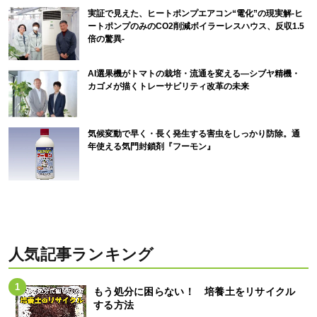
実証で見えた、ヒートポンプエアコン“電化”の現実解-ヒ
ートポンプのみのCO2削減ボイラーレスハウス、反収1.5
倍の驚異-
AI選果機がトマトの栽培・流通を変える―シブヤ精機・
カゴメが描くトレーサビリティ改革の未来
気候変動で早く・長く発生する害虫をしっかり防除。通
年使える気門封鎖剤『フーモン』
人気記事ランキング
もう処分に困らない！ 培養土をリサイクル
する方法