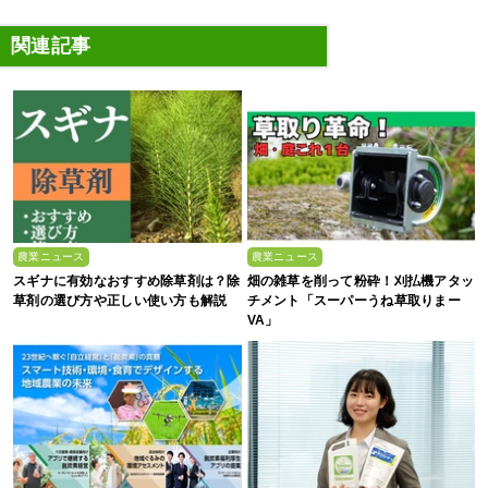
関連記事
農業ニュース
農業ニュース
スギナに有効なおすすめ除草剤は？除
畑の雑草を削って粉砕！刈払機アタッ
草剤の選び方や正しい使い方も解説
チメント「スーパーうね草取りまー
VA」