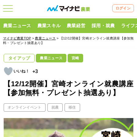
ログイン
農業ニュース
農業スキル
農業経営
採用・就農
ライフ
マイナビ農業TOP
>
農業ニュース
> 【12/12開催】宮崎オンライン就農講座【参加無
料・プレゼント抽選あり】
タイアップ
農業ニュース
宮崎
+3
【12/12開催】宮崎オンライン就農講座
【参加無料・プレゼント抽選あり】
オンラインイベント
就農
移住