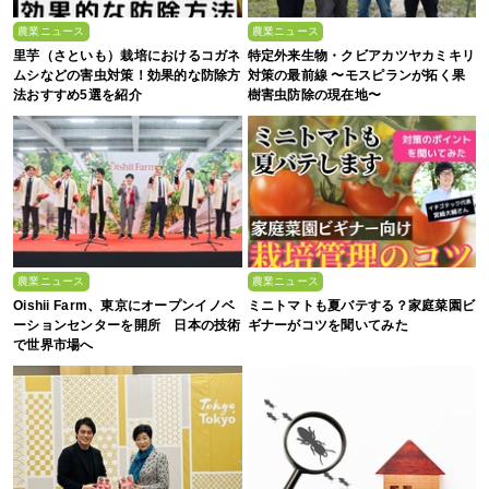
農業ニュース
農業ニュース
里芋（さといも）栽培におけるコガネ
特定外来生物・クビアカツヤカミキリ
ムシなどの害虫対策！効果的な防除方
対策の最前線 〜モスピランが拓く果
法おすすめ5選を紹介
樹害虫防除の現在地〜
農業ニュース
農業ニュース
Oishii Farm、東京にオープンイノベ
ミニトマトも夏バテする？家庭菜園ビ
ーションセンターを開所 日本の技術
ギナーがコツを聞いてみた
で世界市場へ