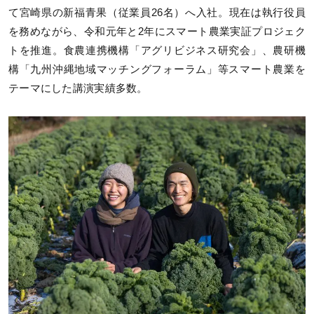
て宮崎県の新福青果（従業員26名）へ入社。現在は執行役員
を務めながら、令和元年と2年にスマート農業実証プロジェク
トを推進。食農連携機構「アグリビジネス研究会」、農研機
構「九州沖縄地域マッチングフォーラム」等スマート農業を
テーマにした講演実績多数。