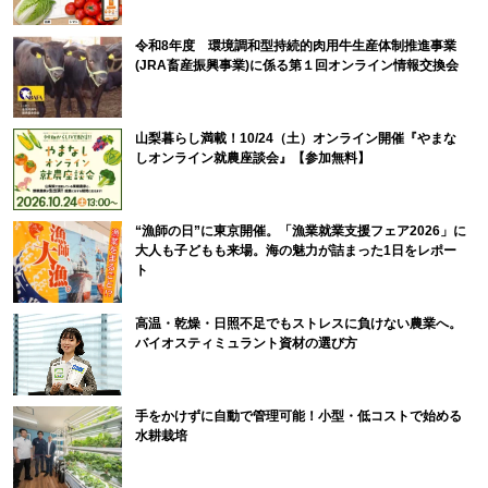
令和8年度 環境調和型持続的肉用牛生産体制推進事業
(JRA畜産振興事業)に係る第１回オンライン情報交換会
山梨暮らし満載！10/24（土）オンライン開催『やまな
しオンライン就農座談会』【参加無料】
“漁師の日”に東京開催。「漁業就業支援フェア2026」に
大人も子どもも来場。海の魅力が詰まった1日をレポー
ト
高温・乾燥・日照不足でもストレスに負けない農業へ。
バイオスティミュラント資材の選び方
手をかけずに自動で管理可能！小型・低コストで始める
水耕栽培