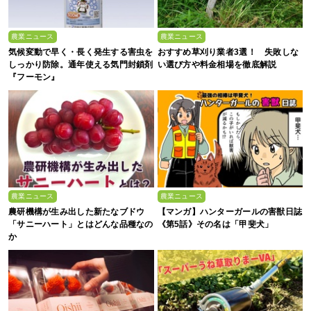
農業ニュース
農業ニュース
気候変動で早く・長く発生する害虫を
おすすめ草刈り業者3選！ 失敗しな
しっかり防除。通年使える気門封鎖剤
い選び方や料金相場を徹底解説
『フーモン』
農業ニュース
農業ニュース
農研機構が生み出した新たなブドウ
【マンガ】ハンターガールの害獣日誌
「サニーハート」とはどんな品種なの
《第5話》その名は「甲斐犬」
か