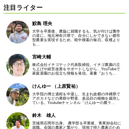
注目ライター
鮫島 理央
大学を卒業後、農協に就職するも、気が付けば農作
の道に。地元神奈川県で、自分にしかできない都市
型農業を実現するため、暗中模索の毎日。収穫より
も…
宮崎大輔
株式会社イチゴテック代表取締役。イチゴ農園の立
ち上げや経営改善をサポートしながら、YouTubeで
家庭菜園のお役立ち情報を発信。著書『おうち…
けんゆー （上原賢祐）
大学院の博士過程を中退し、生まれ故郷の沖縄県で
アボカドなどの果樹や野菜、多品目の植物を栽培し
ている。Youtubeチャンネル「けんゆーの農ラ…
鈴木 雄人
茨城県石岡市出身。 農学部を卒業後、青果卸会社に
就職。全国の農家と繋がり、現地で得た農家のため