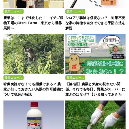
農業ニュース
農業ニュース
農業はここまで進化した！ イチゴ植
シロアリ駆除は必要ない？ 対策不要
物工場のOishii Farm、東京から世界
な家の特徴や自分でできる予防方法を
展開へ
解説
農業ニュース
農業ニュース
狩猟免許がなくても捕獲できる？ 農
【第2話】農業と気象の切れない関
家が知っておきたい鳥獣の許可捕獲に
係。それでも毎日、野菜がスーパーに
ついて猟師が解説
並ぶのはなぜ？【いま知っておきた
い、これからの”食”の話】