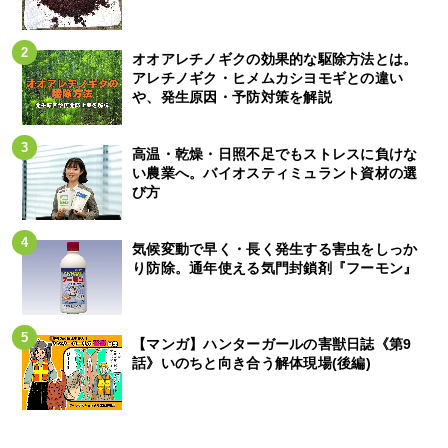
オオアレチノギクの効果的な駆除方法とは。
アレチノギク・ヒメムカシヨモギとの違い
や、発生原因・予防対策を解説
高温・乾燥・日照不足でもストレスに負けな
い農業へ。バイオスティミュラント資材の選
び方
気候変動で早く・長く発生する害虫をしっか
り防除。通年使える気門封鎖剤『フーモン』
【マンガ】ハンターガールの害獣日誌《第9
話》いのちと向き合う解体現場(後編)