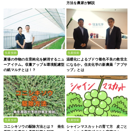
方法を農家が解説
生産技術
生産技術
夏場の作物の生育鈍化を解消するニュ
温暖化によるブドウ着色不良の救世主
ーアイテム。収量アップ＆環境配慮型
になるか。住友化学の新農薬「アブサ
の紙マルチとは！？
ップ」とは
生産技術
生産技術
コニシキソウの駆除方法とは？ 発生
シャインマスカットの育て方 皮ごと