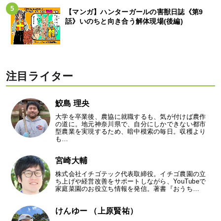
【マンガ】ハンターガールの害獣日誌《第9
話》いのちと向き合う解体現場(後編)
注目ライター
鮫島 理央
大学を卒業後、農協に就職するも、気が付けば農作
の道に。地元神奈川県で、自分にしかできない都市
型農業を実現するため、暗中模索の毎日。収穫より
も…
宮崎大輔
株式会社イチゴテック代表取締役。イチゴ農園の立
ち上げや経営改善をサポートしながら、YouTubeで
家庭菜園のお役立ち情報を発信。著書『おうち…
けんゆー （上原賢祐）