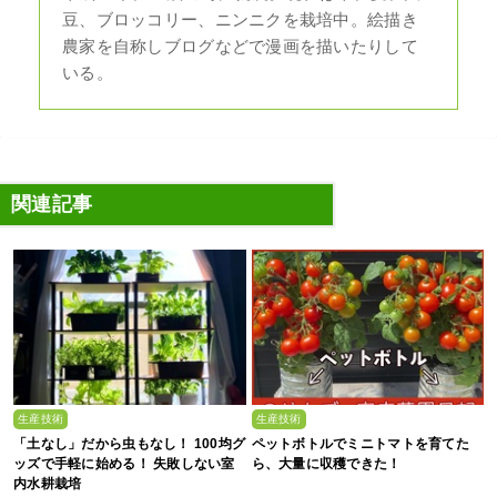
豆、ブロッコリー、ニンニクを栽培中。絵描き
農家を自称しブログなどで漫画を描いたりして
いる。
関連記事
生産技術
生産技術
「土なし」だから虫もなし！ 100均グ
ペットボトルでミニトマトを育てた
ッズで手軽に始める！ 失敗しない室
ら、大量に収穫できた！
内水耕栽培