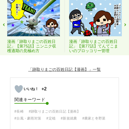
漫画「跡取りまごの百姓日
漫画「跡取りまごの百姓日
記」【第77話】てんてこま
記」【第75話】ニンニク収
いのブロッコリー管理
穫適期の見極め方
「跡取りまごの百姓日記【漫画】」
+2
関連キーワード
#長崎
#跡取りまごの百姓日記【漫画】
#台風・豪雨対策
#定植
#新規就農
#農家と冬野菜