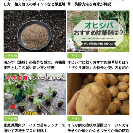
し方、植え替えのポイントなど徹底解
草・防除方法を農家が解説
剖
生産技術
生産技術
油かす（油粕）の意外な魅力。有機質
オヒシバに効くおすすめ除草剤とは？
肥料としての賢い使い方と特徴
「ザクサ液剤」の特長と使い方を紹介
生産技術
生産技術
家庭菜園向け イチゴ苗をランナーで
そうか病の症状や原因は？ ジャガイ
増やす方法をプロが解説！
モそうか病とかんきつそうか病の防除