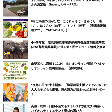
まだ危険な刃を振り回していませんか？ 安全草刈りツー
ルの決定版「SuperカルマーPRO」
8月は高値の山が分散：ほうれんそう・きゅうり（通
し）、はくさい（前半）、トマト（後半）【青果市況情
報アプリ「YAOYASAN」】
令和8年度 環境調和型持続的肉用牛生産体制推進事業
(JRA畜産振興事業)に係る第１回オンライン情報交換会
山梨暮らし満載！10/24（土）オンライン開催『やまな
しオンライン就農座談会』【参加無料】
“漁師の日”に東京開催。「漁業就業支援フェア2026」に
大人も子どもも来場。海の魅力が詰まった1日をレポー
ト
高温・乾燥・日照不足でもストレスに負けない農業へ。
バイオスティミュラント資材の選び方