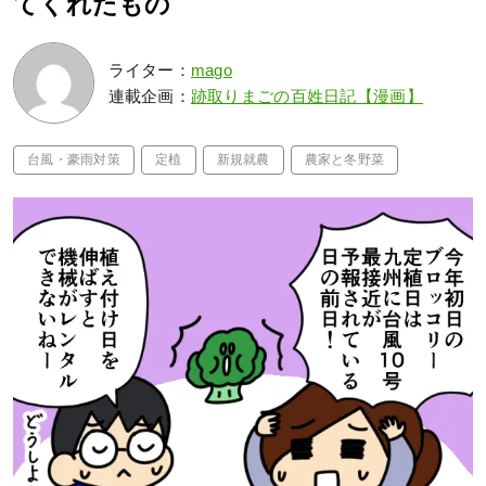
てくれたもの
ライター：
mago
連載企画：
跡取りまごの百姓日記【漫画】
台風・豪雨対策
定植
新規就農
農家と冬野菜