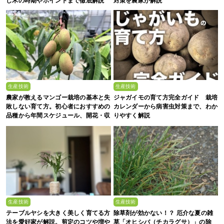
し木の時期やポイントまで徹底解説
対策を農家が解説
生産技術
生産技術
農家が教えるマンゴー栽培の基本と失
ジャガイモの育て方完全ガイド 栽培
敗しない育て方。初心者におすすめの
カレンダーから病害虫対策まで、わか
品種から年間スケジュール、開花・収
りやすく解説
穫のコツまで徹底解説
生産技術
生産技術
テーブルヤシを大きく美しく育てる方
除草剤が効かない！？ 厄介な夏の雑
法を愛好家が解説。剪定のコツや増や
草「オヒシバ（チカラグサ）」の除