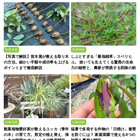
生産技術
生産技術
【写真で解説】苗木屋が教える取り木
しぶとすぎる「最強雑草」スベリヒ
の方法。細かい手順や成功率を上げる
ユ。 抜いても生えてくる驚異の生命
ポイントまで徹底解説
力の秘密と、農家が実践する防除の鉄
則
生産技術
生産技術
観葉植物愛好家が教えるユッカ（青年
猛暑で多発する作物の「日焼け」被害
の木）の育て方。剪定や植え替え、挿
を防ぐには？ 家庭菜園で使える8つの