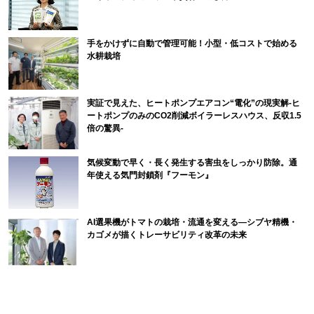
手をかけずに自動で管理可能！小型・低コストで始める
水耕栽培
実証で見えた、ヒートポンプエアコン“電化”の現実解-ヒ
ートポンプのみのCO2削減ボイラーレスハウス、反収1.5
倍の驚異-
気候変動で早く・長く発生する害虫をしっかり防除。通
年使える気門封鎖剤『フーモン』
AI選果機がトマトの栽培・流通を変える―シブヤ精機・
カゴメが描くトレーサビリティ改革の未来