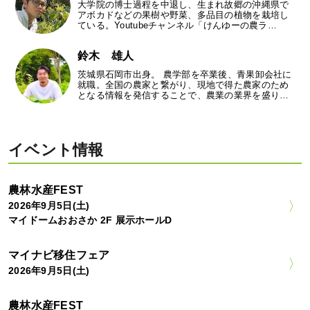
大学院の博士過程を中退し、生まれ故郷の沖縄県で
アボカドなどの果樹や野菜、多品目の植物を栽培し
ている。Youtubeチャンネル「けんゆーの農ラ…
鈴木 雄人
茨城県石岡市出身。 農学部を卒業後、青果卸会社に
就職。全国の農家と繋がり、現地で得た農家のため
となる情報を発信することで、農業の業界を盛り…
イベント情報
農林水産FEST
2026年9月5日(土)
マイドームおおさか 2F 展示ホールD
マイナビ移住フェア
2026年9月5日(土)
農林水産FEST