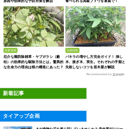
原因や効果的な予防対策を解説
食べられる高級ブドウを家庭で！
生産技術
生産技術
厄介な難防除雑草・ヤブガラシ（藪
パキラの増やし方完全ガイド！ 挿し
枯）の効果的な駆除方法とは。驚異的
木、接ぎ木、実生。それぞれの手順と
な生命力の理由は根の構造にあった？
失敗しないコツを苗木屋が解説
Recommended by
新着記事
タイアップ企画