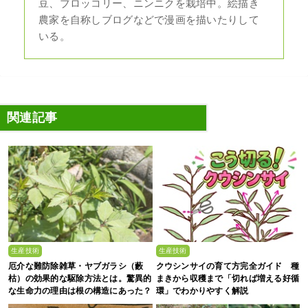
豆、ブロッコリー、ニンニクを栽培中。絵描き
農家を自称しブログなどで漫画を描いたりして
いる。
関連記事
生産技術
生産技術
厄介な難防除雑草・ヤブガラシ（藪
クウシンサイの育て方完全ガイド 種
枯）の効果的な駆除方法とは。驚異的
まきから収穫まで「切れば増える好循
な生命力の理由は根の構造にあった？
環」でわかりやすく解説