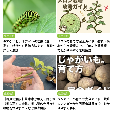
生産技術
生産技術
キアゲハとナミアゲハの幼虫に注
メロンの育て方完全ガイド 整枝・摘
意！ 特徴から防除方法まで、農家が
心から水管理まで、「糖の交通整理」
詳しく解説
でわかりやすく徹底解説
生産技術
生産技術
【写真で解説】苗木家が教える挿し木
ジャガイモの育て方完全ガイド 栽培
（挿し芽）大全集。挿し穂の作り方や
カレンダーから病害虫対策まで、わか
植物を増やすコツなど徹底解説
りやすく解説