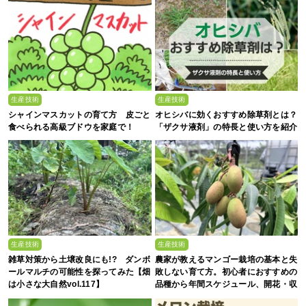
生産技術
生産技術
シャインマスカットの育て方 皮ごと
オヒシバに効くおすすめ除草剤とは？
食べられる高級ブドウを家庭で！
「ザクサ液剤」の特長と使い方を紹介
生産技術
生産技術
雑草対策から土壌改良にも!? ダンボ
農家が教えるマンゴー栽培の基本と失
ールマルチの可能性を探ってみた【畑
敗しない育て方。初心者におすすめの
は小さな大自然vol.117】
品種から年間スケジュール、開花・収
穫のコツまで徹底解説