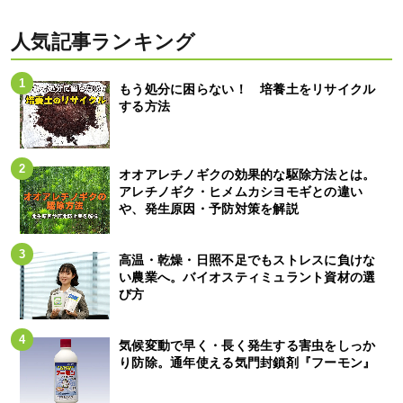
人気記事ランキング
もう処分に困らない！ 培養土をリサイクル
する方法
オオアレチノギクの効果的な駆除方法とは。
アレチノギク・ヒメムカシヨモギとの違い
や、発生原因・予防対策を解説
高温・乾燥・日照不足でもストレスに負けな
い農業へ。バイオスティミュラント資材の選
び方
気候変動で早く・長く発生する害虫をしっか
り防除。通年使える気門封鎖剤『フーモン』