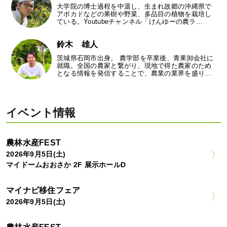
大学院の博士過程を中退し、生まれ故郷の沖縄県で
アボカドなどの果樹や野菜、多品目の植物を栽培し
ている。Youtubeチャンネル「けんゆーの農ラ…
鈴木 雄人
茨城県石岡市出身。 農学部を卒業後、青果卸会社に
就職。全国の農家と繋がり、現地で得た農家のため
となる情報を発信することで、農業の業界を盛り…
イベント情報
農林水産FEST
2026年9月5日(土)
マイドームおおさか 2F 展示ホールD
マイナビ移住フェア
2026年9月5日(土)