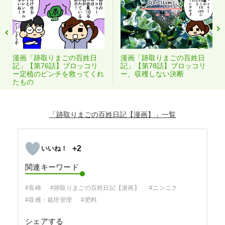
漫画「跡取りまごの百姓日
漫画「跡取りまごの百姓日
記」【第76話】ブロッコリ
記」【第78話】ブロッコリ
ー定植のピンチを救ってくれ
ー、収穫しない決断
たもの
「跡取りまごの百姓日記【漫画】」
+2
関連キーワード
#長崎
#跡取りまごの百姓日記【漫画】
#ニンニク
#収穫・栽培管理
#肥料
シェアする