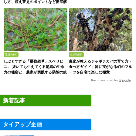
し方、植え替えのポイントなど徹底解
剖
生産技術
生産技術
しぶとすぎる「最強雑草」スベリヒ
農家が教えるジャボチカバの育て方・
ユ。 抜いても生えてくる驚異の生命
食べ方ガイド｜幹に実がなる幻のフル
力の秘密と、農家が実践する防除の鉄
ーツを自宅で楽しむ極意
則
Recommended by
新着記事
タイアップ企画