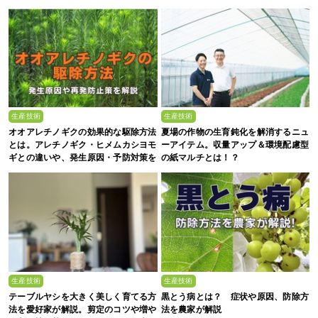
生産技術
生産技術
オオアレチノギクの効果的な駆除方法
夏場の作物の生育鈍化を解消するニュ
とは。アレチノギク・ヒメムカシヨモ
ーアイテム。収量アップ＆環境配慮型
ギとの違いや、発生原因・予防対策を
の紙マルチとは！？
解説
生産技術
生産技術
テーブルヤシを大きく美しく育てる方
黒とう病とは？ 症状や原因、防除方
法を愛好家が解説。剪定のコツや増や
法を農家が解説