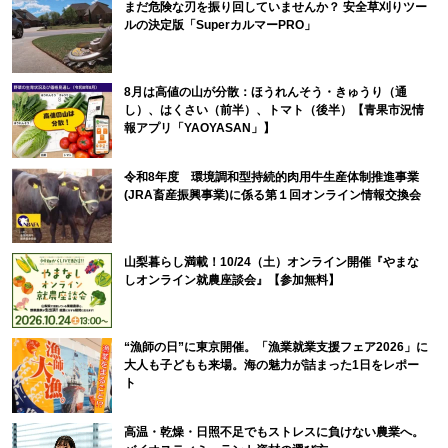
まだ危険な刃を振り回していませんか？ 安全草刈りツー
ルの決定版「SuperカルマーPRO」
8月は高値の山が分散：ほうれんそう・きゅうり（通
し）、はくさい（前半）、トマト（後半）【青果市況情
報アプリ「YAOYASAN」】
令和8年度 環境調和型持続的肉用牛生産体制推進事業
(JRA畜産振興事業)に係る第１回オンライン情報交換会
山梨暮らし満載！10/24（土）オンライン開催『やまな
しオンライン就農座談会』【参加無料】
“漁師の日”に東京開催。「漁業就業支援フェア2026」に
大人も子どもも来場。海の魅力が詰まった1日をレポー
ト
高温・乾燥・日照不足でもストレスに負けない農業へ。