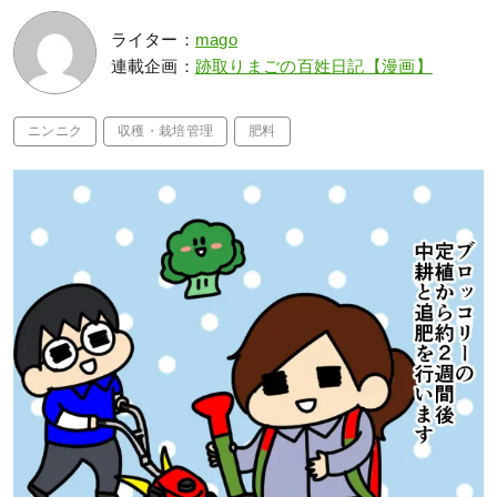
ライター：
mago
連載企画：
跡取りまごの百姓日記【漫画】
ニンニク
収穫・栽培管理
肥料