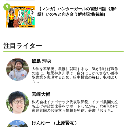
【マンガ】ハンターガールの害獣日誌《第9
話》いのちと向き合う解体現場(後編)
注目ライター
鮫島 理央
大学を卒業後、農協に就職するも、気が付けば農作
の道に。地元神奈川県で、自分にしかできない都市
型農業を実現するため、暗中模索の毎日。収穫より
も…
宮崎大輔
株式会社イチゴテック代表取締役。イチゴ農園の立
ち上げや経営改善をサポートしながら、YouTubeで
家庭菜園のお役立ち情報を発信。著書『おうち…
けんゆー （上原賢祐）