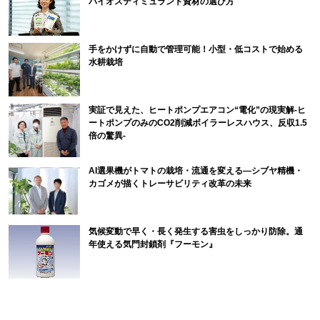
バイオスティミュラント資材の選び方
手をかけずに自動で管理可能！小型・低コストで始める
水耕栽培
実証で見えた、ヒートポンプエアコン“電化”の現実解-ヒ
ートポンプのみのCO2削減ボイラーレスハウス、反収1.5
倍の驚異-
AI選果機がトマトの栽培・流通を変える―シブヤ精機・
カゴメが描くトレーサビリティ改革の未来
気候変動で早く・長く発生する害虫をしっかり防除。通
年使える気門封鎖剤『フーモン』