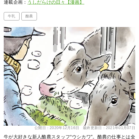
連載企画：
うしだらけの日々【漫画】
牛乳
酪農
公開日：
2020年12月16日
最終更新日：
2021年01月07日
牛が大好きな新人酪農スタッフ“ウシカワ”。酪農の仕事とは全