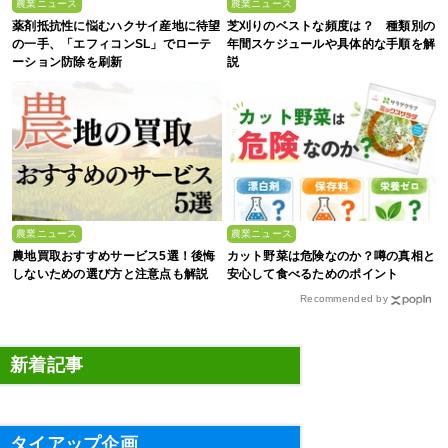
農業ニュース
農業ニュース
薬剤抵抗性に悩むハクサイ産地に待望
芝刈りのベストな頻度は？ 種類別の
の一手、「エフィコンSL」でローテ
年間スケジュールや具体的な手順を解
ーション防除を刷新
説
農業ニュース
農業ニュース
農地買取おすすめサービス5選！後悔
カット野菜は危険なのか？噂の真相と
しないための選び方と注意点も解説
安心して食べるためのポイント
Recommended by
新着記事
タイアップ企画