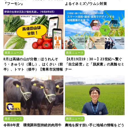
『フーモン』
よるイネミズゾウムシ対策
農業ニュース
農業ニュース
8月は高値の山が分散：ほうれんそ
【8月19日19：30～】23世紀へ繋ぐ
う・きゅうり（通し）、はくさい（前
「自立経営」と「脱炭素」の真髄セミ
半）、トマト（後半）【青果市況情報
ナー
アプリ「YAOYASAN」】
農業ニュース
農業ニュース
令和8年度 環境調和型持続的肉用牛
農地を探す担い手に地域の情報をどう