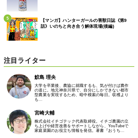
【マンガ】ハンターガールの害獣日誌《第9
話》いのちと向き合う解体現場(後編)
注目ライター
鮫島 理央
大学を卒業後、農協に就職するも、気が付けば農作
の道に。地元神奈川県で、自分にしかできない都市
型農業を実現するため、暗中模索の毎日。収穫より
も…
宮崎大輔
株式会社イチゴテック代表取締役。イチゴ農園の立
ち上げや経営改善をサポートしながら、YouTubeで
家庭菜園のお役立ち情報を発信。著書『おうち…