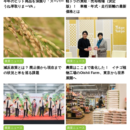
今年のヒット商品を深掘り「スーパー
軽トラの買取・売却相場（決定
うね草取りまーVA」
版）！ 車種・年式・走行距離の最新
価格とは
農業ニュース
農業ニュース
減反政策とは？ 廃止後から現在まで
農業はここまで進化した！ イチゴ植
の状況と米を巡る課題
物工場のOishii Farm、東京から世界
展開へ
農業ニュース
農業ニュース