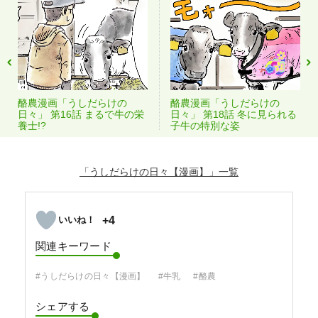
酪農漫画「うしだらけの
酪農漫画「うしだらけの
日々」 第16話 まるで牛の栄
日々」 第18話 冬に見られる
養士!?
子牛の特別な姿
「うしだらけの日々【漫画】」
+4
関連キーワード
#うしだらけの日々【漫画】
#牛乳
#酪農
シェアする