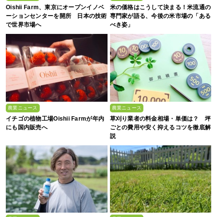
Oishii Farm、東京にオープンイノベ
米の価格はこうして決まる！米流通の
ーションセンターを開所 日本の技術
専門家が語る、今後の米市場の「ある
で世界市場へ
べき姿」
農業ニュース
農業ニュース
イチゴの植物工場Oishii Farmが年内
草刈り業者の料金相場・単価は？ 坪
にも国内販売へ
ごとの費用や安く抑えるコツを徹底解
説