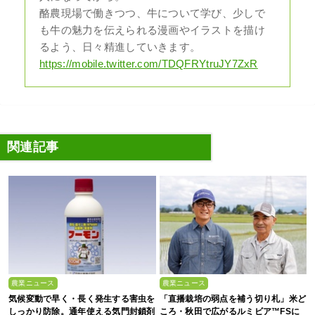
酪農現場で働きつつ、牛について学び、少しで
も牛の魅力を伝えられる漫画やイラストを描け
るよう、日々精進していきます。
https://mobile.twitter.com/TDQFRYtruJY7ZxR
関連記事
農業ニュース
農業ニュース
気候変動で早く・長く発生する害虫を
「直播栽培の弱点を補う切り札」米ど
しっかり防除。通年使える気門封鎖剤
ころ・秋田で広がるルミビア™FSに