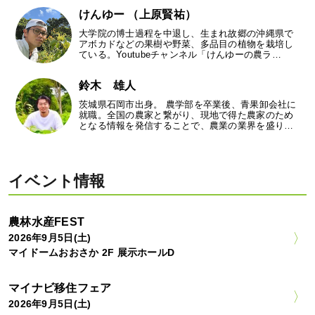
けんゆー （上原賢祐）
大学院の博士過程を中退し、生まれ故郷の沖縄県で
アボカドなどの果樹や野菜、多品目の植物を栽培し
ている。Youtubeチャンネル「けんゆーの農ラ…
鈴木 雄人
茨城県石岡市出身。 農学部を卒業後、青果卸会社に
就職。全国の農家と繋がり、現地で得た農家のため
となる情報を発信することで、農業の業界を盛り…
イベント情報
農林水産FEST
2026年9月5日(土)
マイドームおおさか 2F 展示ホールD
マイナビ移住フェア
2026年9月5日(土)