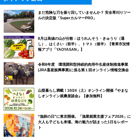
まだ危険な刃を振り回していませんか？ 安全草刈りツー
ルの決定版「SuperカルマーPRO」
8月は高値の山が分散：ほうれんそう・きゅうり（通
し）、はくさい（前半）、トマト（後半）【青果市況情
報アプリ「YAOYASAN」】
令和8年度 環境調和型持続的肉用牛生産体制推進事業
(JRA畜産振興事業)に係る第１回オンライン情報交換会
山梨暮らし満載！10/24（土）オンライン開催『やまな
しオンライン就農座談会』【参加無料】
“漁師の日”に東京開催。「漁業就業支援フェア2026」に
大人も子どもも来場。海の魅力が詰まった1日をレポー
ト