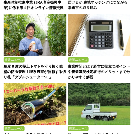
生産体制推進事業 (JRA畜産振興事
届けるか 農地マッチングにつながる
業)に係る第１回オンライン情報交換
常総市の取り組み
会
農業ニュース
農業ニュース
糖度 8 度の極上トマトを守り抜く鉄
農業簿記とは？経営に役立つポイント
壁の防虫管理！理系農家が信頼する切
や農業簿記検定取得のメリットまで分
り札「ダブルシューターSE」
かりやすく解説
農業ニュース
農業ニュース