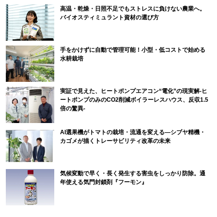
高温・乾燥・日照不足でもストレスに負けない農業へ。
バイオスティミュラント資材の選び方
手をかけずに自動で管理可能！小型・低コストで始める
水耕栽培
実証で見えた、ヒートポンプエアコン“電化”の現実解-ヒ
ートポンプのみのCO2削減ボイラーレスハウス、反収1.5
倍の驚異-
AI選果機がトマトの栽培・流通を変える―シブヤ精機・
カゴメが描くトレーサビリティ改革の未来
気候変動で早く・長く発生する害虫をしっかり防除。通
年使える気門封鎖剤『フーモン』