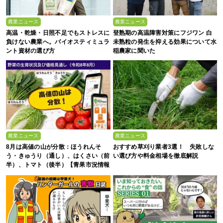
農業ニュース
農業ニュース
高温・乾燥・日照不足でもストレスに
登熟期の高温障害対策にフジワン 白
負けない農業へ。バイオスティミュラ
未熟粒の発生を抑える効果について水
ント資材の選び方
稲農家に聞いた
農業ニュース
農業ニュース
8月は高値の山が分散：ほうれんそ
おすすめ草刈り業者3選！ 失敗しな
う・きゅうり（通し）、はくさい（前
い選び方や料金相場を徹底解説
半）、トマト（後半）【青果市況情報
アプリ「YAOYASAN」】