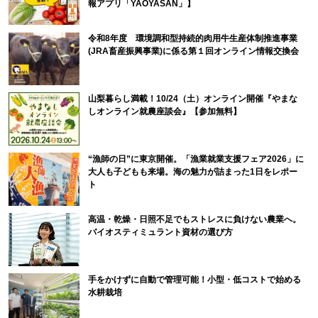
報アプリ「YAOYASAN」】
令和8年度 環境調和型持続的肉用牛生産体制推進事業
(JRA畜産振興事業)に係る第１回オンライン情報交換会
山梨暮らし満載！10/24（土）オンライン開催『やまな
しオンライン就農座談会』【参加無料】
“漁師の日”に東京開催。「漁業就業支援フェア2026」に
大人も子どもも来場。海の魅力が詰まった1日をレポー
ト
高温・乾燥・日照不足でもストレスに負けない農業へ。
バイオスティミュラント資材の選び方
手をかけずに自動で管理可能！小型・低コストで始める
水耕栽培