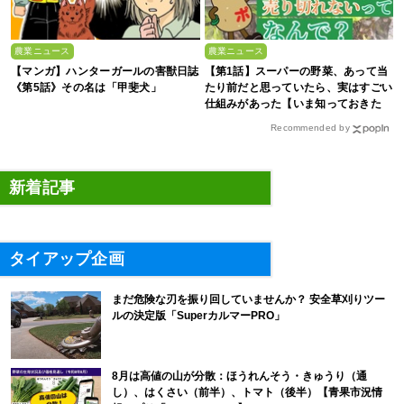
農業ニュース
農業ニュース
【マンガ】ハンターガールの害獣日誌
【第1話】スーパーの野菜、あって当
《第5話》その名は「甲斐犬」
たり前だと思っていたら、実はすごい
仕組みがあった【いま知っておきた
い、これからの”食”の話】
Recommended by
新着記事
タイアップ企画
まだ危険な刃を振り回していませんか？ 安全草刈りツー
ルの決定版「SuperカルマーPRO」
8月は高値の山が分散：ほうれんそう・きゅうり（通
し）、はくさい（前半）、トマト（後半）【青果市況情