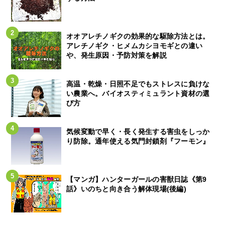
オオアレチノギクの効果的な駆除方法とは。
アレチノギク・ヒメムカシヨモギとの違い
や、発生原因・予防対策を解説
高温・乾燥・日照不足でもストレスに負けな
い農業へ。バイオスティミュラント資材の選
び方
気候変動で早く・長く発生する害虫をしっか
り防除。通年使える気門封鎖剤『フーモン』
【マンガ】ハンターガールの害獣日誌《第9
話》いのちと向き合う解体現場(後編)