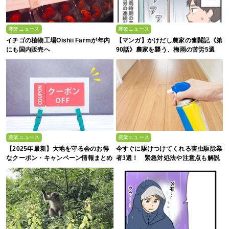
農業ニュース
農業ニュース
イチゴの植物工場Oishii Farmが年内
【マンガ】かけだし農家の奮闘記《第
にも国内販売へ
90話》農家を襲う、梅雨の苦労5選
農業ニュース
農業ニュース
【2025年最新】大地を守る会のお得
今すぐに駆けつけてくれる害虫駆除業
なクーポン・キャンペーン情報まとめ
者3選！ 緊急対処法や注意点も解説