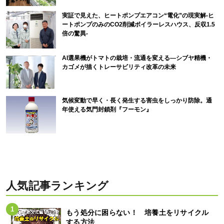
実証で見えた、ヒートポンプエアコン“電化”の現実解-ヒ
ートポンプのみのCO2削減ボイラーレスハウス、反収1.5
倍の驚異-
AI選果機がトマトの栽培・流通を変える―シブヤ精機・
カゴメが描くトレーサビリティ改革の未来
気候変動で早く・長く発生する害虫をしっかり防除。通
年使える気門封鎖剤『フーモン』
人気記事ランキング
もう処分に困らない！ 培養土をリサイクル
する方法