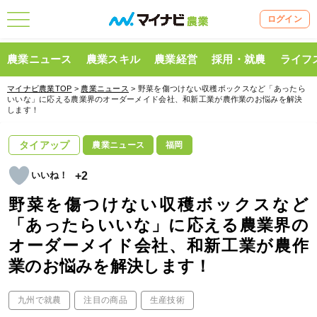
ログイン
農業ニュース
農業スキル
農業経営
採用・就農
ライフ
マイナビ農業TOP
>
農業ニュース
> 野菜を傷つけない収穫ボックスなど「あったら
いいな」に応える農業界のオーダーメイド会社、和新工業が農作業のお悩みを解決
します！
タイアップ
農業ニュース
福岡
+2
野菜を傷つけない収穫ボックスなど
「あったらいいな」に応える農業界の
オーダーメイド会社、和新工業が農作
業のお悩みを解決します！
九州で就農
注目の商品
生産技術