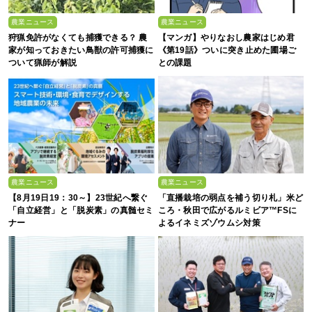
農業ニュース
農業ニュース
狩猟免許がなくても捕獲できる？ 農
【マンガ】やりなおし農家はじめ君
家が知っておきたい鳥獣の許可捕獲に
《第19話》ついに突き止めた圃場ご
ついて猟師が解説
との課題
農業ニュース
農業ニュース
【8月19日19：30～】23世紀へ繋ぐ
「直播栽培の弱点を補う切り札」米ど
「自立経営」と「脱炭素」の真髄セミ
ころ・秋田で広がるルミビア™FSに
ナー
よるイネミズゾウムシ対策