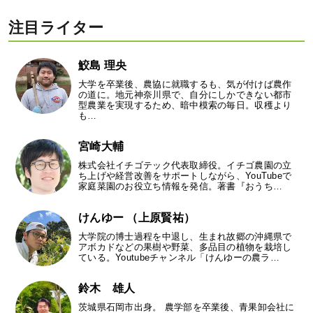
注目ライター
鮫島 理央
大学を卒業後、農協に就職するも、気が付けば農作
の道に。地元神奈川県で、自分にしかできない都市
型農業を実現するため、暗中模索の毎日。収穫より
も…
宮崎大輔
株式会社イチゴテック代表取締役。イチゴ農園の立
ち上げや経営改善をサポートしながら、YouTubeで
家庭菜園のお役立ち情報を発信。著書『おうち…
けんゆー （上原賢祐）
大学院の博士過程を中退し、生まれ故郷の沖縄県で
アボカドなどの果樹や野菜、多品目の植物を栽培し
ている。Youtubeチャンネル「けんゆーの農ラ…
鈴木 雄人
茨城県石岡市出身。 農学部を卒業後、青果卸会社に