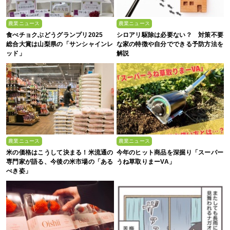
農業ニュース
農業ニュース
食べチョクぶどうグランプリ2025
シロアリ駆除は必要ない？ 対策不要
総合大賞は山梨県の「サンシャインレ
な家の特徴や自分でできる予防方法を
ッド」
解説
農業ニュース
農業ニュース
米の価格はこうして決まる！米流通の
今年のヒット商品を深掘り「スーパー
専門家が語る、今後の米市場の「ある
うね草取りまーVA」
べき姿」