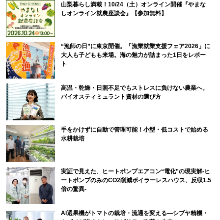
山梨暮らし満載！10/24（土）オンライン開催『やまな
しオンライン就農座談会』【参加無料】
“漁師の日”に東京開催。「漁業就業支援フェア2026」に
大人も子どもも来場。海の魅力が詰まった1日をレポー
ト
高温・乾燥・日照不足でもストレスに負けない農業へ。
バイオスティミュラント資材の選び方
手をかけずに自動で管理可能！小型・低コストで始める
水耕栽培
実証で見えた、ヒートポンプエアコン“電化”の現実解-ヒ
ートポンプのみのCO2削減ボイラーレスハウス、反収1.5
倍の驚異-
AI選果機がトマトの栽培・流通を変える―シブヤ精機・