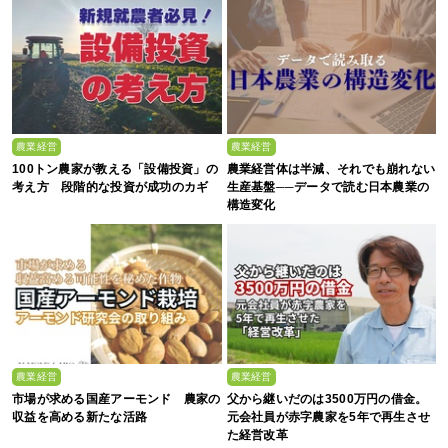
農業経営
農業経営
100トン農家が教える「設備投資」の
農業経営体は半減、それでも崩れない
考え方 段階的な投資が成功のカギ
生産基盤──データで読む日本農業の
構造変化
農業経営
農業経営
市場が求める国産アーモンド 農家の
父から継いだのは3500万円の借金。
収益を高める新たな活路
元会社員が赤字農家を5年で再生させ
た経営改革