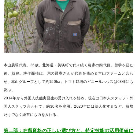
本山農場代表。36歳。北海道・美瑛町で代々続く農家の四代目。留学を経た
後、就農。耕作面積は、弟の賢憲さんが代表を務める本山ファームと合わ
せ、本山グループとして約150ha。トマト栽培のビニールハウスは63棟にも
及ぶ。
2014年から外国人技能実習生の受け入れを始め、現在は日本人スタッフ・外
国人スタッフ合わせて、約30名を雇用。2020年には法人化するなど、栽培
だけでなく経営にも力を入れる。
第二部：在留資格の正しい選び方と、特定技能の活用価値に