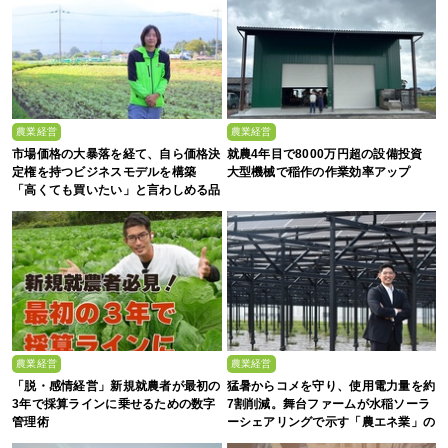
農業経営
農業経営
市場価格の大暴落を経て、自ら価格決
就農4年目で8000万円超の設備投資
定権を持つビジネスモデルを構築
大型機械で稲作の作業効率アップ
「高くても買いたい」と言わしめる品
質を生み出すのは
農業経営
農業経営
「脱・感情経営」新規就農者が最初の
猛暑からコメを守り、使用電力量を約
3年で採算ラインに乗せるための数字
7割削減。舞台ファームが水稲ソーラ
管理術
ーシェアリングで示す「農エネ業」の
真価