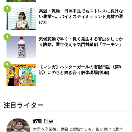
高温・乾燥・日照不足でもストレスに負けな
い農業へ。バイオスティミュラント資材の選
び方
気候変動で早く・長く発生する害虫をしっか
り防除。通年使える気門封鎖剤『フーモン』
【マンガ】ハンターガールの害獣日誌《第9
話》いのちと向き合う解体現場(後編)
注目ライター
鮫島 理央
大学を卒業後、農協に就職するも、気が付けば農作