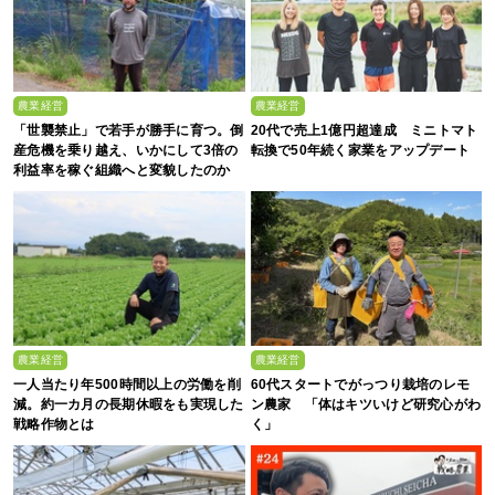
農業経営
農業経営
「世襲禁止」で若手が勝手に育つ。倒
20代で売上1億円超達成 ミニトマト
産危機を乗り越え、いかにして3倍の
転換で50年続く家業をアップデート
利益率を稼ぐ組織へと変貌したのか
農業経営
農業経営
一人当たり年500時間以上の労働を削
60代スタートでがっつり栽培のレモ
減。約一カ月の長期休暇をも実現した
ン農家 「体はキツいけど研究心がわ
戦略作物とは
く」