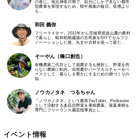
の道に。地元神奈川県で、自分にしかできない都市
型農業を実現するため、暗中模索の毎日。収穫より
も…
和田 義弥
フリーライター。2011年から茨城県筑波山麓の農村
で暮らし、昭和初期建築の古民家をDIYでセルフリ
ノベーションした後、丸太や古材を使って新た…
そーやん（橋口創也）
有機農家二代目として就農するも挫折し、野菜を売
らない農家に転向。自然農やパーマカルチャーをベ
ースとして、暮らしを豊かにするための畑づくりの
知…
ノウカノタネ つるちゃん
「ノウカノタネ」という農系YouTuber、Podcaster
として活動する多品目野菜＆果樹農家。落葉果樹を
専門にフリーランス園芸指導員とし…
イベント情報