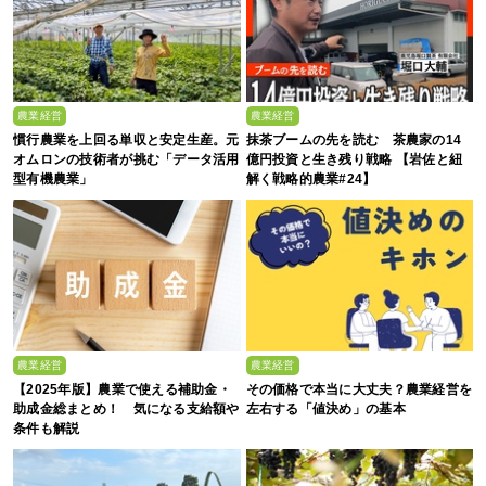
農業経営
農業経営
慣行農業を上回る単収と安定生産。元
抹茶ブームの先を読む 茶農家の14
オムロンの技術者が挑む「データ活用
億円投資と生き残り戦略 【岩佐と紐
型有機農業」
解く戦略的農業#24】
農業経営
農業経営
【2025年版】農業で使える補助金・
その価格で本当に大丈夫？農業経営を
助成金総まとめ！ 気になる支給額や
左右する「値決め」の基本
条件も解説