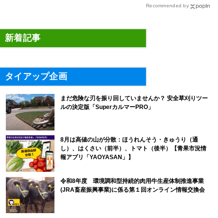
Recommended by
新着記事
タイアップ企画
まだ危険な刃を振り回していませんか？ 安全草刈りツー
ルの決定版「SuperカルマーPRO」
8月は高値の山が分散：ほうれんそう・きゅうり（通
し）、はくさい（前半）、トマト（後半）【青果市況情
報アプリ「YAOYASAN」】
令和8年度 環境調和型持続的肉用牛生産体制推進事業
(JRA畜産振興事業)に係る第１回オンライン情報交換会