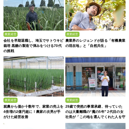
農業経営
農業経営
会社を早期退職し、埼玉でサトウキビ
農業界のレジェンドが語る「有機農業
栽培 黒糖の製造で弾みをつける70代
の現在地」と「自然共生」
の挑戦
農業経営
農業経営
就農から僅か十数年で、家業の売上を
29歳で突然の事業承継、待っていた
4倍増の2億円超に！農家の次男が手
のは大量離職の“魔の5年” 2代目の女
がけた経営改善
社長が「この地を選んでくれた人を守
る」と誓った日