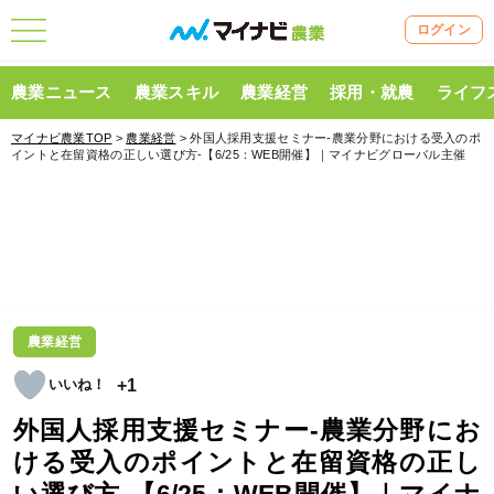
ログイン
農業ニュース
農業スキル
農業経営
採用・就農
ライフ
マイナビ農業TOP
>
農業経営
> 外国人採用支援セミナー‐農業分野における受入のポ
イントと在留資格の正しい選び方-【6/25：WEB開催】｜マイナビグローバル主催
農業経営
+1
外国人採用支援セミナー‐農業分野にお
ける受入のポイントと在留資格の正し