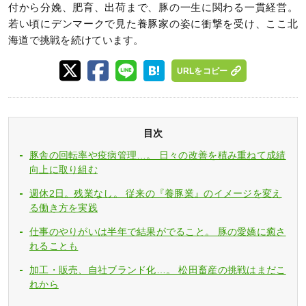
付から分娩、肥育、出荷まで、豚の一生に関わる一貫経営。
若い頃にデンマークで見た養豚家の姿に衝撃を受け、ここ北
海道で挑戦を続けています。
URLをコピー
目次
豚舎の回転率や疫病管理…。 日々の改善を積み重ねて成績
向上に取り組む
週休2日。残業なし。 従来の『養豚業』のイメージを変え
る働き方を実践
仕事のやりがいは半年で結果がでること。 豚の愛嬌に癒さ
れることも
加工・販売、自社ブランド化…。 松田畜産の挑戦はまだこ
れから