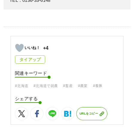
TEL：0136-33-6148
+4
タイアップ
関連キーワード
#北海道
#北海道で就農
#畜産
#農業
#養豚
シェアする
URLをコピー