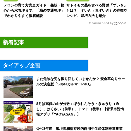
メロンの育て方完全ガイド 整枝・摘
サトイモの茎を食べる野菜「ずいき」
心から水管理まで、「糖の交通整理」
とは？ ずいき（赤ずいき）の特徴や
でわかりやすく徹底解説
レシピ、栽培方法を紹介
Recommended by
新着記事
タイアップ企画
まだ危険な刃を振り回していませんか？ 安全草刈りツー
ルの決定版「SuperカルマーPRO」
8月は高値の山が分散：ほうれんそう・きゅうり（通
し）、はくさい（前半）、トマト（後半）【青果市況情
報アプリ「YAOYASAN」】
令和8年度 環境調和型持続的肉用牛生産体制推進事業