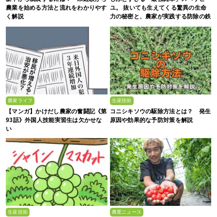
農業を始める方法と流れをわかりやす
ユ。 抜いても生えてくる驚異の生命
く解説
力の秘密と、農家が実践する防除の鉄
則
農家ライフ
生産技術
【マンガ】かけだし農家の奮闘記《第
コニシキソウの駆除方法とは？ 発生
93話》外国人技能実習生は欠かせな
原因や効果的な予防対策を解説
い
生産技術
農業ニュース