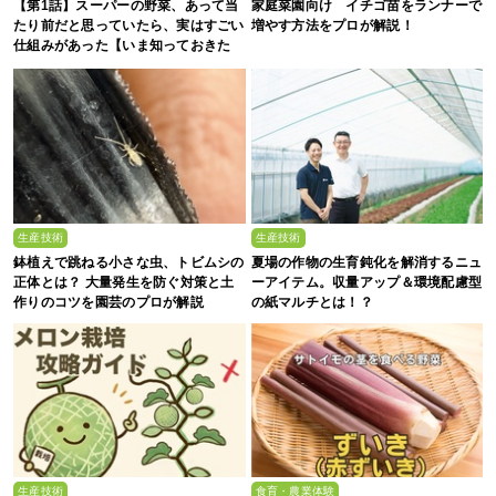
【第1話】スーパーの野菜、あって当
家庭菜園向け イチゴ苗をランナーで
たり前だと思っていたら、実はすごい
増やす方法をプロが解説！
仕組みがあった【いま知っておきた
い、これからの”食”の話】
生産技術
生産技術
鉢植えで跳ねる小さな虫、トビムシの
夏場の作物の生育鈍化を解消するニュ
正体とは？ 大量発生を防ぐ対策と土
ーアイテム。収量アップ＆環境配慮型
作りのコツを園芸のプロが解説
の紙マルチとは！？
生産技術
食育・農業体験