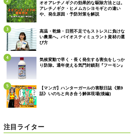
オオアレチノギクの効果的な駆除方法とは。
アレチノギク・ヒメムカシヨモギとの違い
や、発生原因・予防対策を解説
高温・乾燥・日照不足でもストレスに負けな
い農業へ。バイオスティミュラント資材の選
び方
気候変動で早く・長く発生する害虫をしっか
り防除。通年使える気門封鎖剤『フーモン』
【マンガ】ハンターガールの害獣日誌《第9
話》いのちと向き合う解体現場(後編)
注目ライター