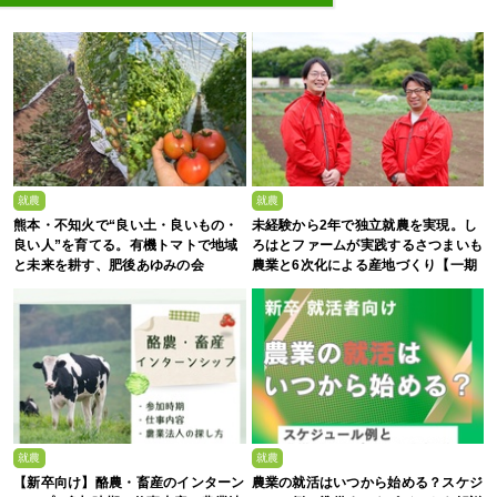
就農
就農
熊本・不知火で“良い土・良いもの・
未経験から2年で独立就農を実現。し
良い人”を育てる。有機トマトで地域
ろはとファームが実践するさつまいも
と未来を耕す、肥後あゆみの会
農業と6次化による産地づくり【一期
生募集】
就農
就農
【新卒向け】酪農・畜産のインターン
農業の就活はいつから始める？スケジ