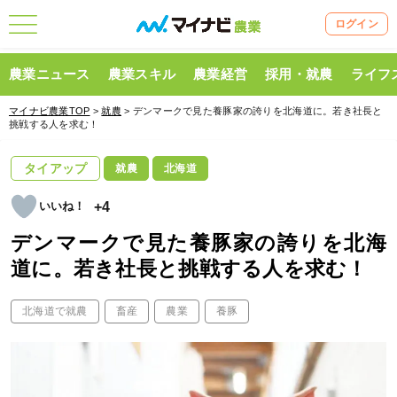
ログイン
農業ニュース
農業スキル
農業経営
採用・就農
ライフ
マイナビ農業TOP
>
就農
> デンマークで見た養豚家の誇りを北海道に。若き社長と
挑戦する人を求む！
タイアップ
就農
北海道
+4
デンマークで見た養豚家の誇りを北海
道に。若き社長と挑戦する人を求む！
北海道で就農
畜産
農業
養豚