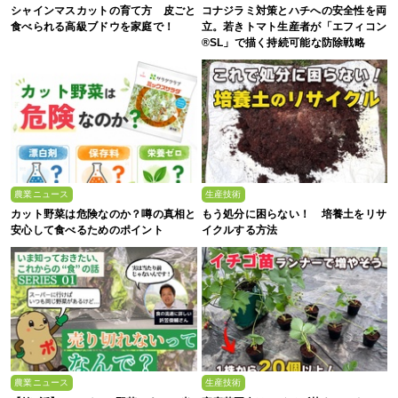
シャインマスカットの育て方 皮ごと
コナジラミ対策とハチへの安全性を両
食べられる高級ブドウを家庭で！
立。若きトマト生産者が「エフィコン
®SL」で描く持続可能な防除戦略
農業ニュース
生産技術
カット野菜は危険なのか？噂の真相と
もう処分に困らない！ 培養土をリサ
安心して食べるためのポイント
イクルする方法
農業ニュース
生産技術