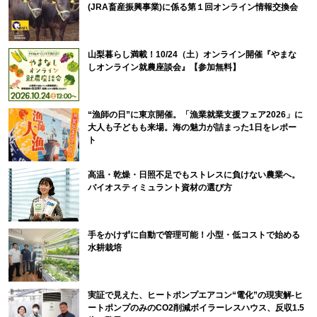
(JRA畜産振興事業)に係る第１回オンライン情報交換会
山梨暮らし満載！10/24（土）オンライン開催『やまな
しオンライン就農座談会』【参加無料】
“漁師の日”に東京開催。「漁業就業支援フェア2026」に
大人も子どもも来場。海の魅力が詰まった1日をレポー
ト
高温・乾燥・日照不足でもストレスに負けない農業へ。
バイオスティミュラント資材の選び方
手をかけずに自動で管理可能！小型・低コストで始める
水耕栽培
実証で見えた、ヒートポンプエアコン“電化”の現実解-ヒ
ートポンプのみのCO2削減ボイラーレスハウス、反収1.5