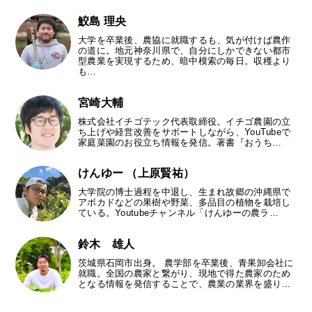
鮫島 理央
大学を卒業後、農協に就職するも、気が付けば農作
の道に。地元神奈川県で、自分にしかできない都市
型農業を実現するため、暗中模索の毎日。収穫より
も…
宮崎大輔
株式会社イチゴテック代表取締役。イチゴ農園の立
ち上げや経営改善をサポートしながら、YouTubeで
家庭菜園のお役立ち情報を発信。著書『おうち…
けんゆー （上原賢祐）
大学院の博士過程を中退し、生まれ故郷の沖縄県で
アボカドなどの果樹や野菜、多品目の植物を栽培し
ている。Youtubeチャンネル「けんゆーの農ラ…
鈴木 雄人
茨城県石岡市出身。 農学部を卒業後、青果卸会社に
就職。全国の農家と繋がり、現地で得た農家のため
となる情報を発信することで、農業の業界を盛り…