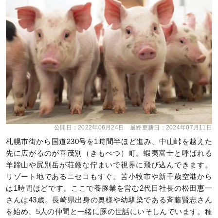
公開日：
2022年06月24日
最終更新日：
2024年07月11日
札幌市街から国道230号を1時間半ほど進み、中山峠を越えた
先に広がるのが喜茂別（きもべつ）町。蝦夷富士と呼ばれる
羊蹄山や尻別岳が荘厳な佇まいで視界に飛び込んできます。
リゾート地であるニセコもすぐ。苫小牧市や新千歳空港から
は1時間ほどです。ここで養豚業を営む2代目社長の松田恵一
さんは43歳。長崎県出身の奥様や幼馴染である斉藤賢志さん
を始め、5人の仲間と一緒に豚の世話にいそしんでいます。種