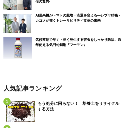
倍の驚異-
AI選果機がトマトの栽培・流通を変える―シブヤ精機・
カゴメが描くトレーサビリティ改革の未来
気候変動で早く・長く発生する害虫をしっかり防除。通
年使える気門封鎖剤『フーモン』
人気記事ランキング
もう処分に困らない！ 培養土をリサイクル
する方法