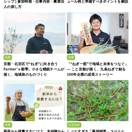
シップ | 参加時期・仕事内容・農業法
ュール例と準備すべきポイントを解説
人の探し方
就農
就農
京都・右京区で“ねぎ”に向き合う
「“ねぎ一筋”で地域と未来をつなぐ」
Farmer’ｓ都季。小さな精鋭チームが
— こと京都が描く、九条ねぎで創る
描く、地域発のものづくり
100年企業の成長ストーリー
就農
生産技術
新卒から就農するには？ 未経験から
しぶとすぎる「最強雑草」スベリヒ