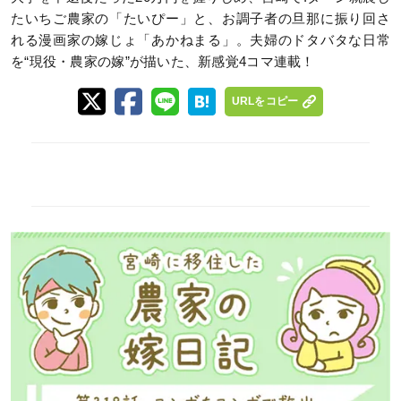
たいちご農家の「たいぴー」と、お調子者の旦那に振り回さ
れる漫画家の嫁じょ「あかねまる」。夫婦のドタバタな日常
を“現役・農家の嫁”が描いた、新感覚4コマ連載！
URLをコピー