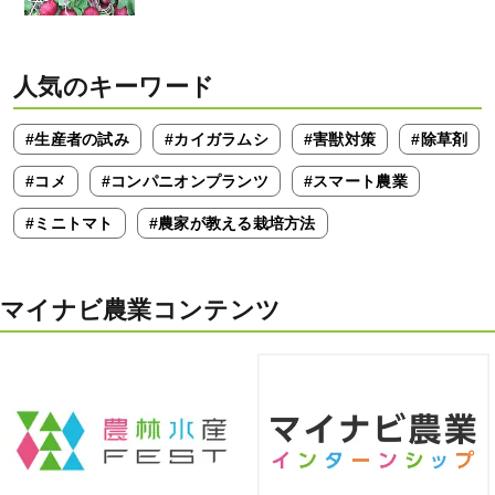
人気のキーワード
#生産者の試み
#カイガラムシ
#害獣対策
#除草剤
#コメ
#コンパニオンプランツ
#スマート農業
#ミニトマト
#農家が教える栽培方法
マイナビ農業コンテンツ