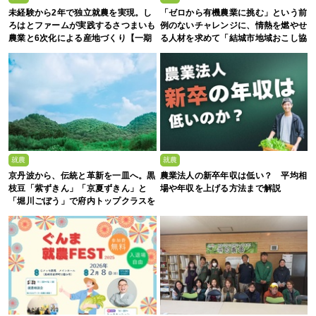
未経験から2年で独立就農を実現。し
「ゼロから有機農業に挑む」という前
ろはとファームが実践するさつまいも
例のないチャレンジに、情熱を燃やせ
農業と6次化による産地づくり【一期
る人材を求めて「結城市地域おこし協
生募集】
力隊募集」
就農
就農
京丹波から、伝統と革新を一皿へ。黒
農業法人の新卒年収は低い？ 平均相
枝豆「紫ずきん」「京夏ずきん」と
場や年収を上げる方法まで解説
「堀川ごぼう」で府内トップクラスを
誇る、株式会社新田農園