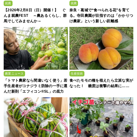
就農
就農
【2026年2月8日（日）開催！】 ぐ
奈良・葛城で“食べられる花”を育て
んま就農FEST ～農あるくらし、群
る。寺田農園が目指すのは「かかりつ
馬でしてみませんか～
け農家」という新しい距離感
農業ニュース
生産技術
「トマト農家なら間違いなく使う」若
食べたモモの種を植えたら立派な実が
手生産者がコナジラミ防除の一手に選
なった！ 糖度は衝撃の結果に……
んだ新剤「エフィコン®SL」の底力