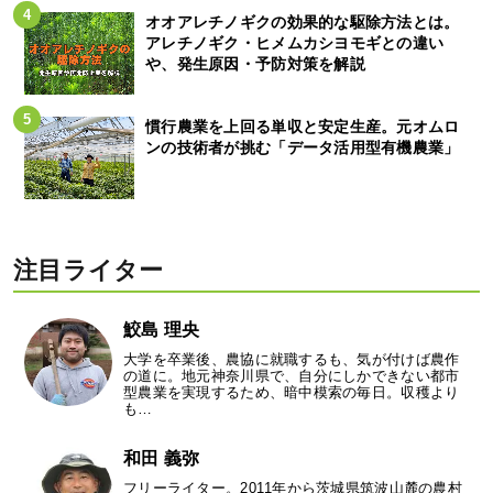
オオアレチノギクの効果的な駆除方法とは。
アレチノギク・ヒメムカシヨモギとの違い
や、発生原因・予防対策を解説
慣行農業を上回る単収と安定生産。元オムロ
ンの技術者が挑む「データ活用型有機農業」
注目ライター
鮫島 理央
大学を卒業後、農協に就職するも、気が付けば農作
の道に。地元神奈川県で、自分にしかできない都市
型農業を実現するため、暗中模索の毎日。収穫より
も…
和田 義弥
フリーライター。2011年から茨城県筑波山麓の農村