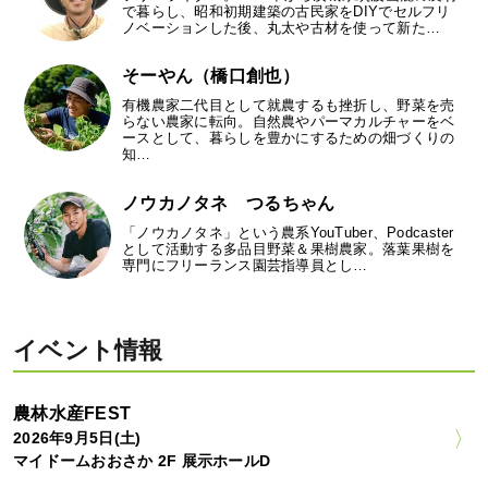
で暮らし、昭和初期建築の古民家をDIYでセルフリ
ノベーションした後、丸太や古材を使って新た…
そーやん（橋口創也）
有機農家二代目として就農するも挫折し、野菜を売
らない農家に転向。自然農やパーマカルチャーをベ
ースとして、暮らしを豊かにするための畑づくりの
知…
ノウカノタネ つるちゃん
「ノウカノタネ」という農系YouTuber、Podcaster
として活動する多品目野菜＆果樹農家。落葉果樹を
専門にフリーランス園芸指導員とし…
イベント情報
農林水産FEST
2026年9月5日(土)
マイドームおおさか 2F 展示ホールD