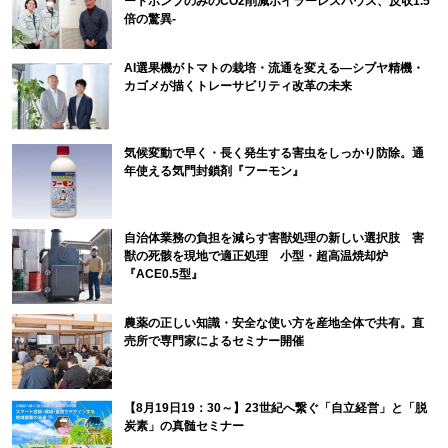
ートポンプのみのCO2削減ボイラーレスハウス、反収1.5
倍の驚異-
AI選果機がトマトの栽培・流通を変える―シブヤ精機・
カゴメが描くトレーサビリティ改革の未来
気候変動で早く・長く発生する害虫をしっかり防除。通
年使える気門封鎖剤『フーモン』
自治体業務の負担を減らす害獣処理の新しい選択肢 害
獣の死骸を現地で適正処理 小型・超高温焼却炉
『ACE0.5型』
農薬の正しい知識・安全な使い方を産地全体で共有。直
売所で専門家によるセミナー開催
【8月19日19：30～】23世紀へ繋ぐ「自立経営」と「脱
炭素」の真髄セミナー