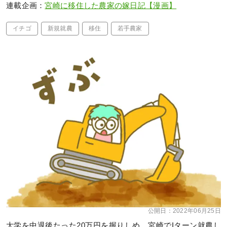
連載企画：
宮崎に移住した農家の嫁日記【漫画】
イチゴ
新規就農
移住
若手農家
公開日：
2022年06月25日
大学を中退後たった20万円を握りしめ、宮崎でIターン就農し