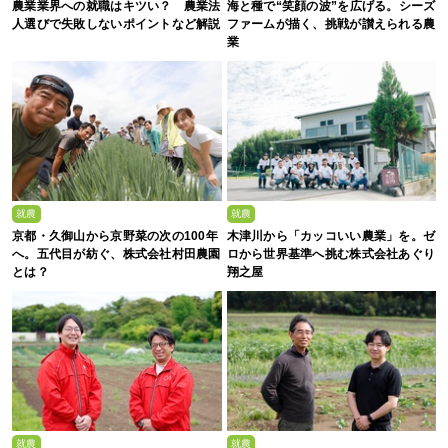
農業業界への就職はキツい？ 農業法
海と種で“笑顔の波”を広げる。シーズ
人選びで失敗しないポイントなど解説
ファームが描く、挑戦が讃えられる農
業
就農
就農
京都・久御山から京野菜の次の100年
木津川から「カッコいい農業」を。ゼ
へ。五代目が紡ぐ、株式会社村田農園
ロから世界基準へ挑む株式会社あぐり
とは？
翔之屋
就農
就農