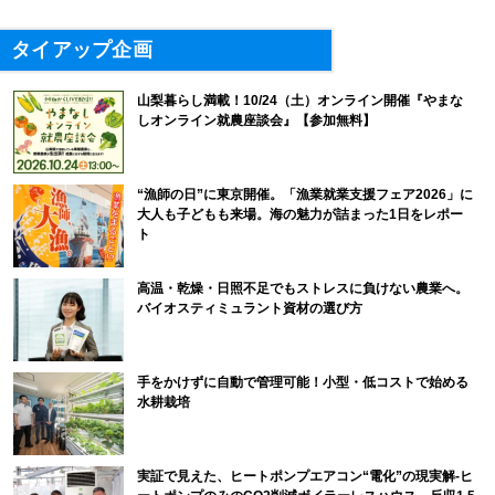
タイアップ企画
山梨暮らし満載！10/24（土）オンライン開催『やまな
しオンライン就農座談会』【参加無料】
“漁師の日”に東京開催。「漁業就業支援フェア2026」に
大人も子どもも来場。海の魅力が詰まった1日をレポー
ト
高温・乾燥・日照不足でもストレスに負けない農業へ。
バイオスティミュラント資材の選び方
手をかけずに自動で管理可能！小型・低コストで始める
水耕栽培
実証で見えた、ヒートポンプエアコン“電化”の現実解-ヒ