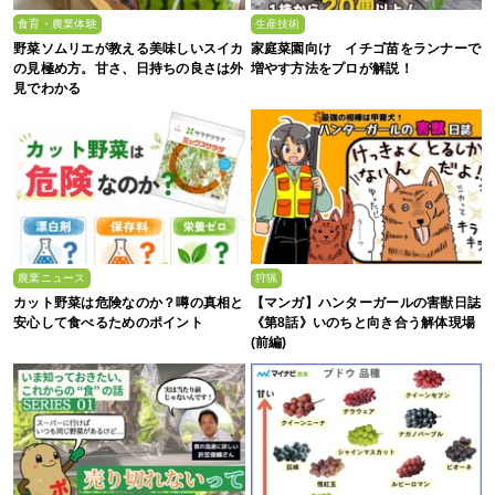
食育・農業体験
生産技術
野菜ソムリエが教える美味しいスイカ
家庭菜園向け イチゴ苗をランナーで
の見極め方。甘さ、日持ちの良さは外
増やす方法をプロが解説！
見でわかる
農業ニュース
狩猟
カット野菜は危険なのか？噂の真相と
【マンガ】ハンターガールの害獣日誌
安心して食べるためのポイント
《第8話》いのちと向き合う解体現場
(前編)