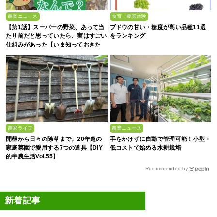
農業ニュース
食育・農業体験
【第1話】スーパーの野菜、あって当
ブドウの甘い・糖度が高い品種11選
たり前だと思っていたら、実はすごい
をランキング
仕組みがあった【いま知っておきた
い、これからの”食”の話】
農家ライフ
農業ニュース
開墾から日々の除草まで。20年超の
手をかけずに自動で管理可能！小型・
家庭菜園で愛用する7つの道具【DIY
低コストで始める水耕栽培
的半農生活Vol.55】
Recommended by
新着記事