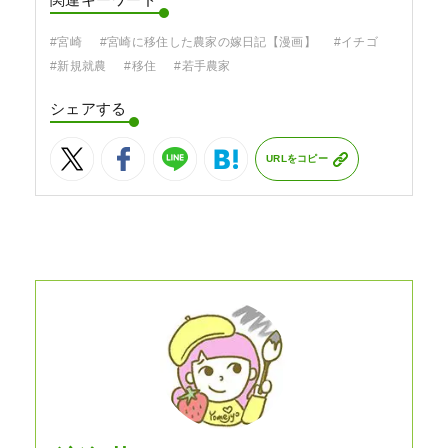
関連キーワード
#宮崎
#宮崎に移住した農家の嫁日記【漫画】
#イチゴ
#新規就農
#移住
#若手農家
シェアする
URLをコピー