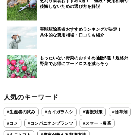
芝刈り業者おすすめ3選！ 値段・費用相場や
後悔しないための選び方を解説
害獣駆除業者おすすめランキングが決定！
具体的な費用相場・口コミも紹介
もったいない野菜のおすすめ通販5選！規格外
野菜でお得にフードロスを減らそう
人気のキーワード
#生産者の試み
#カイガラムシ
#害獣対策
#除草剤
#コメ
#コンパニオンプランツ
#スマート農業
#ミニトマト
#農家が教える栽培方法