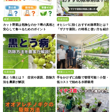
農業ニュース
生産技術
カット野菜は危険なのか？噂の真相と
オヒシバに効くおすすめ除草剤とは？
安心して食べるためのポイント
「ザクサ液剤」の特長と使い方を紹介
生産技術
農業ニュース
黒とう病とは？ 症状や原因、防除方
手をかけずに自動で管理可能！小型・
法を農家が解説
低コストで始める水耕栽培