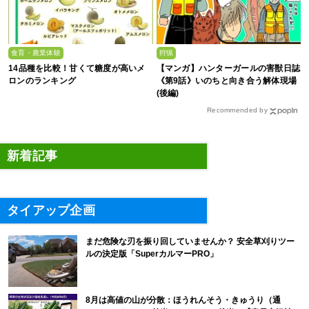
食育・農業体験
狩猟
14品種を比較！甘くて糖度が高いメ
【マンガ】ハンターガールの害獣日誌
ロンのランキング
《第9話》いのちと向き合う解体現場
(後編)
Recommended by
新着記事
タイアップ企画
まだ危険な刃を振り回していませんか？ 安全草刈りツー
ルの決定版「SuperカルマーPRO」
8月は高値の山が分散：ほうれんそう・きゅうり（通