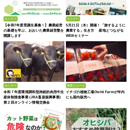
セミナー
セミナー
【令和7年度受講生募集！】農業経営
5月21日（木）開催！「旅するように
の基礎を学ぶ、おおいた農業経営塾を
農業する」生き方 産地とつながる
開講します
WEBセミナー
セミナー
農業ニュース
令和７年度環境調和型持続的肉用牛生
イチゴの植物工場Oishii Farmが年内
産体制推進事業 (JRA畜産振興事業)
にも国内販売へ
第２回オンライン情報交換会