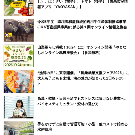
し）、はくさい（前半）、トマト（後半）【青果市況情
報アプリ「YAOYASAN」】
令和8年度 環境調和型持続的肉用牛生産体制推進事業
(JRA畜産振興事業)に係る第１回オンライン情報交換会
山梨暮らし満載！10/24（土）オンライン開催『やまな
しオンライン就農座談会』【参加無料】
“漁師の日”に東京開催。「漁業就業支援フェア2026」に
大人も子どもも来場。海の魅力が詰まった1日をレポー
ト
高温・乾燥・日照不足でもストレスに負けない農業へ。
バイオスティミュラント資材の選び方
手をかけずに自動で管理可能！小型・低コストで始める
水耕栽培