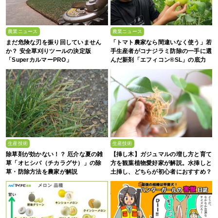
農業ニュース
農業ニュース
まだ危険な刃を振り回していません
「トマト農家なら間違いなく使う」若
か？ 安全草刈りツールの決定版
手生産者がコナジラミ防除の一手に選
「SuperカルマーPRO」
んだ新剤「エフィコン®SL」の底力
生産技術
生産技術
除草剤が効かない！？ 厄介な夏の雑
【挿し木】ガジュマルの増し方と育て
草「オヒシバ（チカラグサ）」の除
方を観葉植物愛好家が解説。水挿しと
草・防除方法を農家が解説
土挿し、どちらが初心者におすすめ？