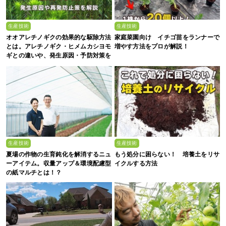
生産技術
生産技術
オオアレチノギクの効果的な駆除方法
家庭菜園向け イチゴ苗をランナーで
とは。アレチノギク・ヒメムカシヨモ
増やす方法をプロが解説！
ギとの違いや、発生原因・予防対策を
解説
生産技術
生産技術
夏場の作物の生育鈍化を解消するニュ
もう処分に困らない！ 培養土をリサ
ーアイテム。収量アップ＆環境配慮型
イクルする方法
の紙マルチとは！？