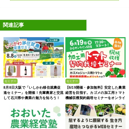
関連記事
セミナー
セミナー
8月8日大阪で「いしかわ移住就農促
【6/19開催・参加無料】安定した農業
進セミナー」を開催！先輩農家と交流
経営を目指す。カゴメの加工用トマト
して石川県や農業の魅力を知ろう！
機械収穫契約栽培セミナーをオンライ
ンで開催