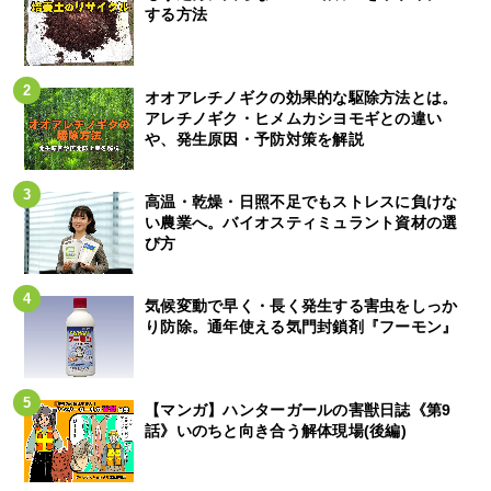
する方法
オオアレチノギクの効果的な駆除方法とは。
アレチノギク・ヒメムカシヨモギとの違い
や、発生原因・予防対策を解説
高温・乾燥・日照不足でもストレスに負けな
い農業へ。バイオスティミュラント資材の選
び方
気候変動で早く・長く発生する害虫をしっか
り防除。通年使える気門封鎖剤『フーモン』
【マンガ】ハンターガールの害獣日誌《第9
話》いのちと向き合う解体現場(後編)