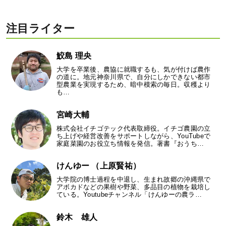
注目ライター
鮫島 理央
大学を卒業後、農協に就職するも、気が付けば農作
の道に。地元神奈川県で、自分にしかできない都市
型農業を実現するため、暗中模索の毎日。収穫より
も…
宮崎大輔
株式会社イチゴテック代表取締役。イチゴ農園の立
ち上げや経営改善をサポートしながら、YouTubeで
家庭菜園のお役立ち情報を発信。著書『おうち…
けんゆー （上原賢祐）
大学院の博士過程を中退し、生まれ故郷の沖縄県で
アボカドなどの果樹や野菜、多品目の植物を栽培し
ている。Youtubeチャンネル「けんゆーの農ラ…
鈴木 雄人