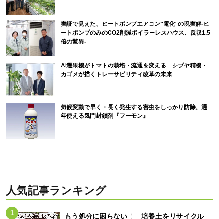
実証で見えた、ヒートポンプエアコン“電化”の現実解-ヒ
ートポンプのみのCO2削減ボイラーレスハウス、反収1.5
倍の驚異-
AI選果機がトマトの栽培・流通を変える―シブヤ精機・
カゴメが描くトレーサビリティ改革の未来
気候変動で早く・長く発生する害虫をしっかり防除。通
年使える気門封鎖剤『フーモン』
人気記事ランキング
もう処分に困らない！ 培養土をリサイクル